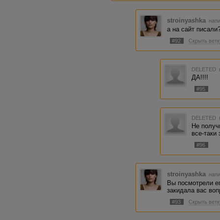
stroinyashka
напи
а на сайт писали
#92
Скрыть ветк
DELETED
ДА!!!!
#95
DELETED
Не получ
все-таки
#96
stroinyashka
напи
Вы посмотрели ег
закидала вас воп
#93
Скрыть ветк