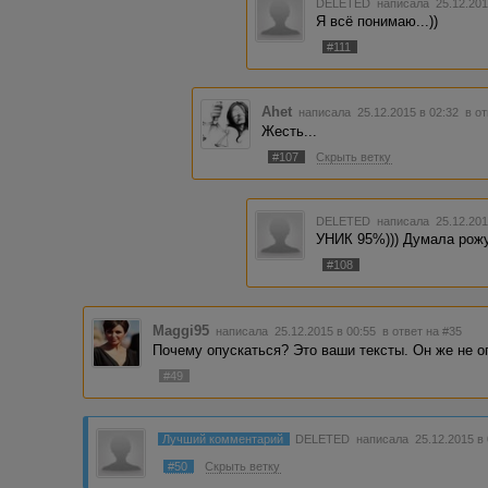
DELETED
написала 25.12.201
Я всё понимаю...))
#111
Ahet
написала 25.12.2015 в 02:32
в о
Жесть...
#107
Скрыть ветку
DELETED
написала 25.12.201
УНИК 95%))) Думала рож
#108
Maggi95
написала 25.12.2015 в 00:55
в ответ на #35
Почему опускаться? Это ваши тексты. Он же не о
#49
Лучший комментарий
DELETED
написала 25.12.2015 в
#50
Скрыть ветку