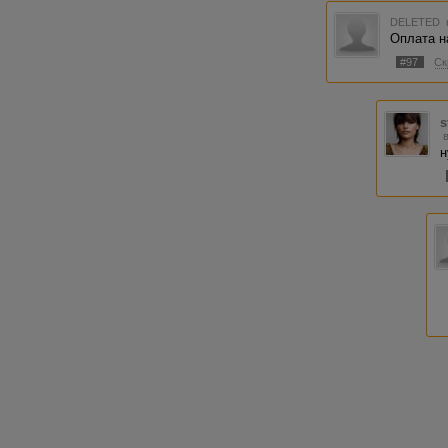
DELETED
Оплата на
#97
Ск
s
н