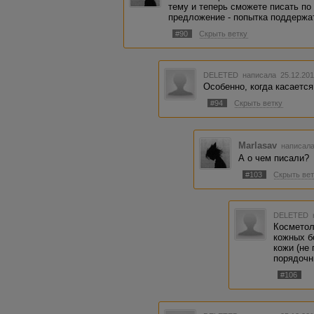
тему и теперь сможете писать по
предложение - попытка поддержат
#90
Скрыть ветку
DELETED
написала 25.12.201
Особенно, когда касается 
#94
Скрыть ветку
Marlasav
написала
А о чем писали?
#103
Скрыть вет
DELETED
Косметол
кожных б
кожи (не
порядочн
#106