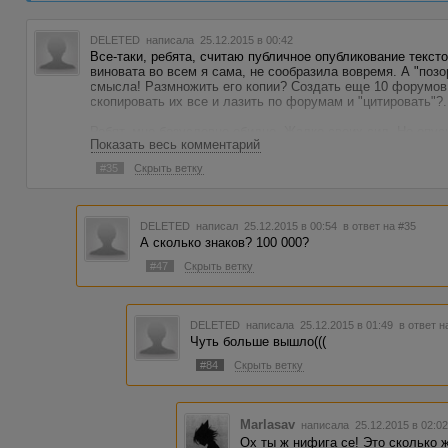
DELETED
написала 25.12.2015 в 00:42
Все-таки, ребята, считаю публичное опубликование текст
виновата во всем я сама, не сообразила вовремя. А "позор
смысла! Размножить его копии? Создать еще 10 форумов 
скопировать их все и лазить по форумам и "цитировать"?..
Ребят, мне безусловно обидно. Жалко своих сил. Но опус
Показать весь комментарий
не стану.
#35
Скрыть ветку
DELETED
написал 25.12.2015 в 00:54
в ответ на #35
А сколько знаков? 100 000?
#47
Скрыть ветку
DELETED
написала 25.12.2015 в 01:49
в ответ н
Чуть больше вышло(((
#84
Скрыть ветку
Marlasav
написала 25.12.2015 в 02:
Ох ты ж нифига се! Это сколько 