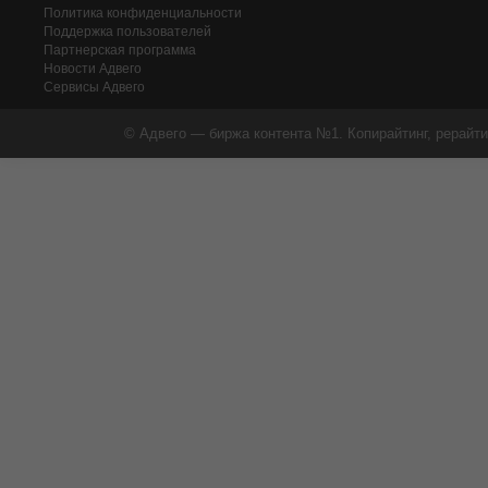
Политика конфиденциальности
Поддержка пользователей
Партнерская программа
Новости Адвего
Сервисы Адвего
© Адвего — биржа контента №1. Копирайтинг, рерайти