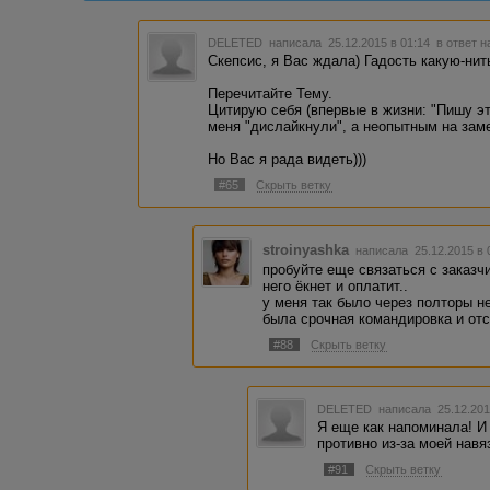
DELETED
написала 25.12.2015 в 01:14
в ответ н
Скепсис, я Вас ждала) Гадость какую-нит
Перечитайте Тему.
Цитирую себя (впервые в жизни: "Пишу э
меня "дислайкнули", а неопытным на замет
Но Вас я рада видеть)))
#65
Скрыть ветку
stroinyashka
написала 25.12.2015 в
пробуйте еще связаться с заказч
него ёкнет и оплатит..
у меня так было через полторы не
была срочная командировка и отс
#88
Скрыть ветку
DELETED
написала 25.12.201
Я еще как напоминала! И
противно из-за моей навя
#91
Скрыть ветку