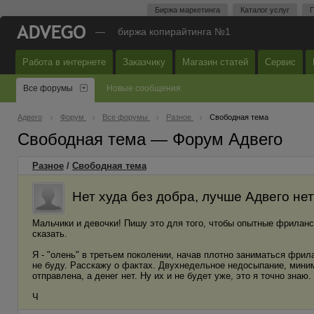
Биржа маркетинга
Каталог услуг
П
—
биржа копирайтинга №1
Работа в интернете
Заказчику
Магазин статей
Сервис
Все форумы
Новые сообщения
Адвего
Форум
Все форумы
Разное
Свободная тема
Свободная тема — Форум Адвего
Разное
/
Свободная тема
Нет худа без добра, лучше Адвего нет
Мальчики и девочки! Пишу это для того, чтобы опытные фрилансе
сказать.
Я - "олень" в третьем поколении, начав плотно заниматься фри
не буду. Расскажу о фактах. Двухнедельное недосыпание, минимум
отправлена, а денег нет. Ну их и не будет уже, это я точно знаю
Ч