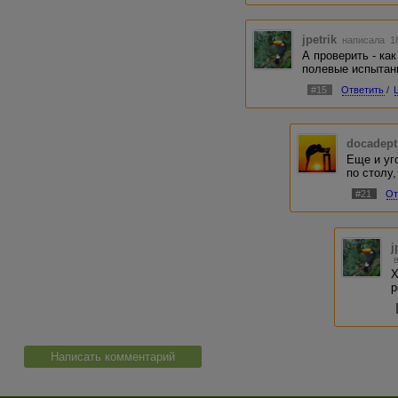
jpetrik
написала 18
А проверить - ка
полевые испытани
#15
Ответить
/
docadept
Еще и уг
по столу, 
#21
От
j
Х
р
Написать комментарий