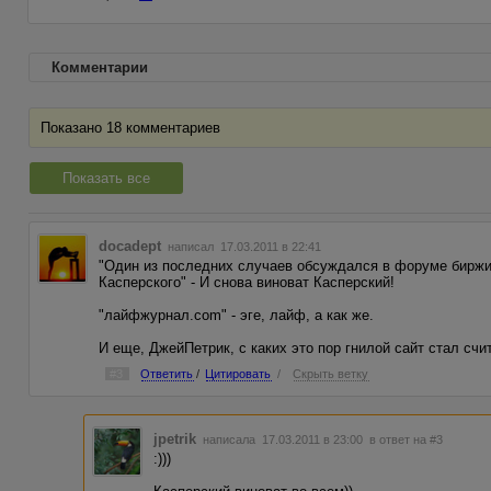
Комментарии
Показано 18 комментариев
Показать все
docadept
написал 17.03.2011 в 22:41
"Один из последних случаев обсуждался в форуме биржи,
Касперского" - И снова виноват Касперский!
"лайфжурнал.com" - эге, лайф, а как же.
И еще, ДжейПетрик, с каких это пор гнилой сайт стал счи
#3
Ответить
/
Цитировать
/
Скрыть ветку
jpetrik
написала 17.03.2011 в 23:00
в ответ на #3
:)))