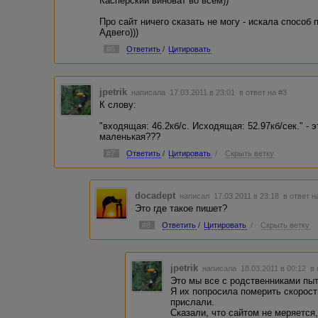
Касперский виноват во всем))
Про сайт ничего сказать не могу - искала способ 
Адвего)))
#6
Ответить
/
Цитировать
jpetrik
написала 17.03.2011 в 23:01
в ответ на #3
К слову:
"входящая: 46.2кб/с. Исходящая: 52.97кб/сек." -
маленькая???
#7
Ответить
/
Цитировать
/
Скрыть ветку
docadept
написал 17.03.2011 в 23:18
в ответ н
Это где такое пишет?
#8
Ответить
/
Цитировать
/
Скрыть ветку
jpetrik
написала 18.03.2011 в 00:12
в 
Это мы все с родственниками пыт
Я их попросила померить скорост
прислали.
Сказали, что сайтом не меряется,