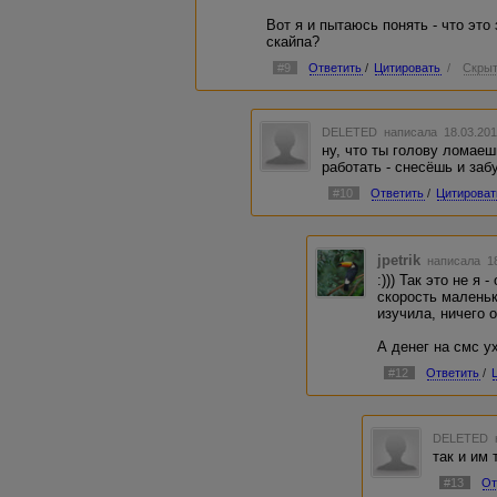
Вот я и пытаюсь понять - что это
скайпа?
#9
Ответить
/
Цитировать
/
Скрыт
DELETED
написала 18.03.201
ну, что ты голову ломаеш
работать - снесёшь и заб
#10
Ответить
/
Цитироват
jpetrik
написала 18
:))) Так это не я 
скорость маленьк
изучила, ничего о
А денег на смс ухо
#12
Ответить
/
DELETED
так и им
#13
От