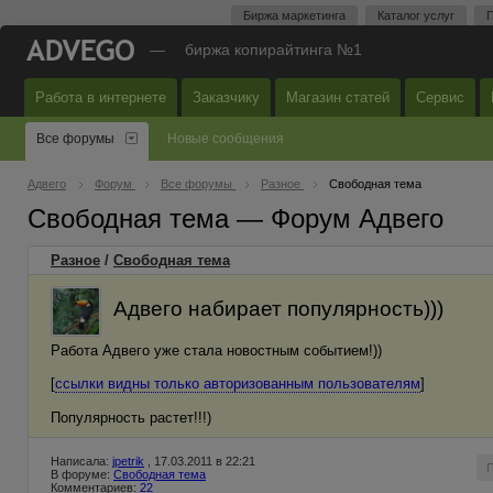
Биржа маркетинга
Каталог услуг
П
—
биржа копирайтинга №1
Работа в интернете
Заказчику
Магазин статей
Сервис
Все форумы
Новые сообщения
Адвего
Форум
Все форумы
Разное
Свободная тема
Свободная тема — Форум Адвего
Разное
/
Свободная тема
Адвего набирает популярность)))
Работа Адвего уже стала новостным событием!))
[
ссылки видны только авторизованным пользователям
]
Популярность растет!!!)
Написала:
jpetrik
, 17.03.2011 в 22:21
В форуме:
Свободная тема
Комментариев:
22