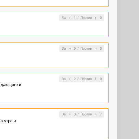
За
1
/
Против
0
За
0
/
Против
0
За
2
/
Против
0
я дающего и
За
3
/
Против
7
а утра и