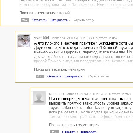
медсестры всего-то лет 1000 понадобится для сбора необход
инженерам переучиваться в бизнесменов. Или все-таки запиш
лентяи и будем плевать при каждом удобном случае? (Щас, кс
Показать весь комментарий
очень модно).
#57
Ответить
/
Цитировать
/
Скрыть ветку
svetik04
написала 21.03.2011 в 13:41
в ответ на #57
А что плохого в частной практике? Вспомните хотя бы
Другое дело, что жажда наживы любой ценой, пусть д
чьей-то жизни и здоровья, переходит все границы. Н
другая крайность, когда ничегонеделание становится
кредо? Причем ситуация парадоксальная: бездельник
стоит матерят нынешний строй - и одновременно клян
Показать весь комментарий
государства пособия, субсидии и прочие подачки.
#58
Ответить
/
Цитировать
/
Скрыть ветку
DELETED
написал 21.03.2011 в 13:58
в ответ на #58
Я и не говорил, что частная практика - плохо.
выводить прямую зависимость уровня заработ
трудолюбия не стал бы. Так получится, что у
пока работает в школе с утра до ночи - лентяй
только перейдет работать в офис с большей з
то у нее трудолюбия и прибавляется. А сосед
Показать весь комментарий
роддоме лет ...надцать медсестрой работает)
посоветую открыть частную практику
#59
Ответить
/
Цитировать