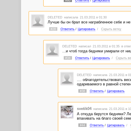
#80
Ответить
/
Цитировать
DELETED
написала 21.03.2011 в 01:30
Лучше бы он брал все награбленное себе и не
#28
Ответить
/
Цитировать
/
Скрыть ветку
DELETED
написал 21.03.2011 в 01:35
в отве
...и чтоб тогда бедняки умирали от н
#34
Ответить
/
Цитировать
/
Скрыть ве
DELETED
написала 21.03.2011 в 0
.... облагодетельствовать ве
одариваемого в равной степен
#38
Ответить
/
Цитировать
svetik04
написала 21.03.2011 в 1
А откуда берутся бедняки? Ле
впахивать на благо своей семь
#44
Ответить
/
Цитировать
/