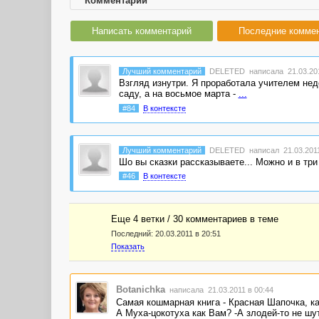
Комментарии
Написать комментарий
Последние комме
Лучший комментарий
DELETED
написала 21.03.201
Взгляд изнутри. Я проработала учителем не
саду, а на восьмое марта -
...
#84
В контексте
Лучший комментарий
DELETED
написал 21.03.2011
Шо вы сказки рассказываете... Можно и в три
#46
В контексте
Еще 4 ветки / 30 комментариев в темe
Последний:
20.03.2011 в 20:51
Показать
Botanichka
написала 21.03.2011 в 00:44
Самая кошмарная книга - Красная Шапочка, к
А Муха-цокотуха как Вам? -А злодей-то не шут