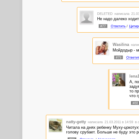
DELETED
написала 21.03
Не надо далеко ходить 
#77
Ответить
/
Цитир
Wasilina
напис
Мойдодыр - м
#79
Ответи
lena
А, п
заду
то п
что 
#88
natty-getty
написала 21.03.2011 в 14:59
в 
Читала на днях ребенку Муху-цокотух
голову срубает. Больше не буду это р