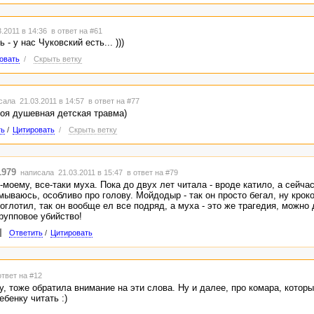
.2011 в 14:36
в ответ на #61
- у нас Чуковский есть... )))
овать
/
Скрыть ветку
ала 21.03.2011 в 14:57
в ответ на #77
оя душевная детская травма)
ть
/
Цитировать
/
Скрыть ветку
1979
написала 21.03.2011 в 15:47
в ответ на #79
о-моему, все-таки муха. Пока до двух лет читала - вроде катило, а сейча
мываюсь, особливо про голову. Мойдодыр - так он просто бегал, ну кроко
роглотил, так он вообще ел все подряд, а муха - это же трагедия, можно 
групповое убийство!
Ответить
/
Цитировать
ответ на #12
у, тоже обратила внимание на эти слова. Ну и далее, про комара, котор
ебенку читать :)