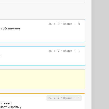
За
6
/
Против
0
в собственном
За
7
/
Против
1
..
За
2
/
Против
1
о, ужас!
зает и кровь у