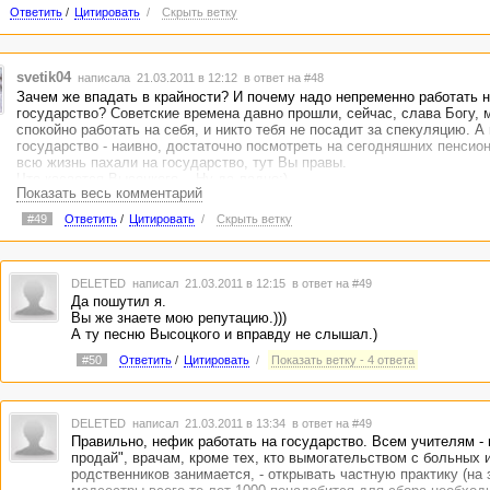
Ответить
/
Цитировать
/
Скрыть ветку
svetik04
написала 21.03.2011 в 12:12
в ответ на #48
Зачем же впадать в крайности? И почему надо непременно работать н
государство? Советские времена давно прошли, сейчас, слава Богу, 
спокойно работать на себя, и никто тебя не посадит за спекуляцию. А
государство - наивно, достаточно посмотреть на сегодняшних пенсио
всю жизнь пахали на государство, тут Вы правы.
Что касается Высоцкого... Ну да ладно:)
Показать весь комментарий
#49
Ответить
/
Цитировать
/
Скрыть ветку
DELETED
написал 21.03.2011 в 12:15
в ответ на #49
Да пошутил я.
Вы же знаете мою репутацию.)))
А ту песню Высоцкого и вправду не слышал.)
#50
Ответить
/
Цитировать
/
Показать ветку - 4 ответа
DELETED
написал 21.03.2011 в 13:34
в ответ на #49
Правильно, нефик работать на государство. Всем учителям -
продай", врачам, кроме тех, кто вымогательством с больных и
родственников занимается, - открывать частную практику (на 