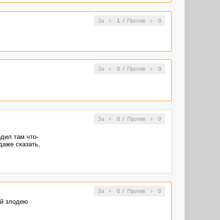
За
1
/
Против
0
За
0
/
Против
0
За
0
/
Против
0
с
дил там что-
даже сказать,
За
0
/
Против
0
ый злодею