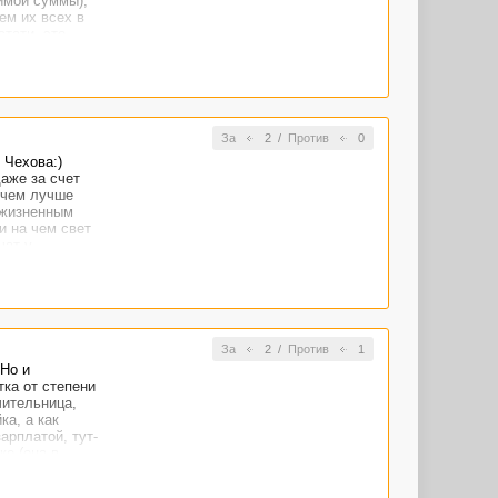
имой суммы),
ем их всех в
тати, это
За
2
/
Против
0
 Чехова:)
аже за счет
о чем лучше
 жизненным
и на чем свет
чат у
За
2
/
Против
1
 Но и
ка от степени
чительница,
ка, а как
арплатой, тут-
ке (она в
 обязательно