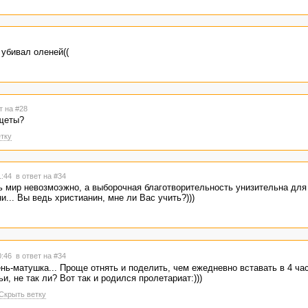
 убивал оленей((
т на #28
ищеты?
тку
1:44
в ответ на #34
сь мир невозмоэжно, а выборочная благотворительность унизительна дл
и... Вы ведь христианин, мне ли Вас учить?)))
0:46
в ответ на #34
нь-матушка... Проще отнять и поделить, чем ежедневно вставать в 4 час
и, не так ли? Вот так и родился пролетариат:)))
Скрыть ветку