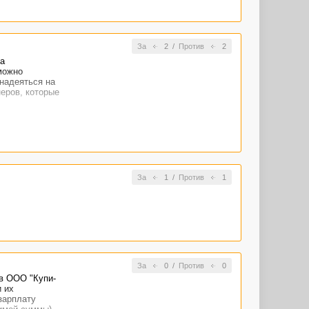
За
2
/
Против
2
а
можно
 надеяться на
неров, которые
За
1
/
Против
1
За
0
/
Против
0
 в ООО "Купи-
 их
зарплату