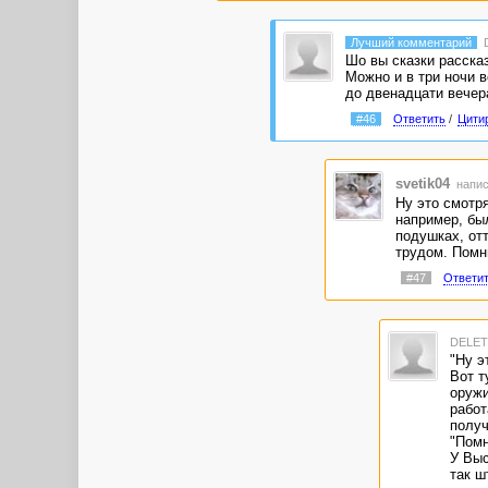
Лучший комментарий
Шо вы сказки рассказ
Можно и в три ночи в
до двенадцати вечер
#46
Ответить
/
Цити
svetik04
напис
Ну это смотря
например, был
подушках, отт
трудом. Помни
#47
Ответи
DELE
"Ну э
Вот т
оружи
работ
получ
"Помн
У Выс
так ш