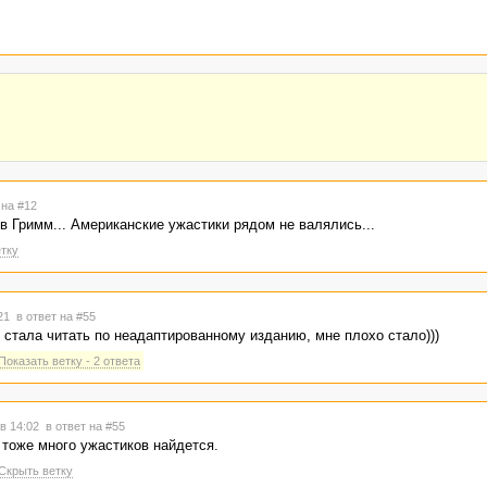
 на #12
в Гримм... Американские ужастики рядом не валялись...
тку
:21
в ответ на #55
ам стала читать по неадаптированному изданию, мне плохо стало)))
Показать ветку - 2 ответа
 в 14:02
в ответ на #55
 тоже много ужастиков найдется.
Скрыть ветку