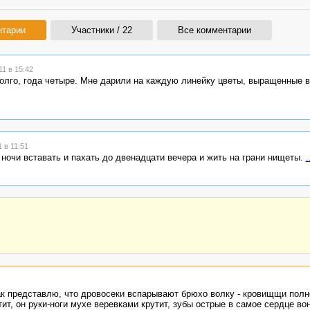
нтарии
Участники / 22
Все комментарии
1 в 15:42
долго, года четыре. Мне дарили на каждую линейку цветы, выращенные 
 в 11:51
 ночи вставать и пахать до двенадцати вечера и жить на грани нищеты.
.
ак представлю, что дровосеки вспарывают брюхо волку - кровищщи полн
ит, он руки-ноги мухе веревками крутит, зубы острые в самое сердце вон