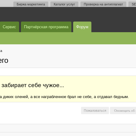
Биржа маркетинга
Каталог услуг
Проверка на антиплагиат
SE
Сервис
Партнёрская программа
Форум
ма
его
й забирает себе чужое...
 диких оленей, а все награбленное брал не себе, а отдавал бедным.
Пожаловаться