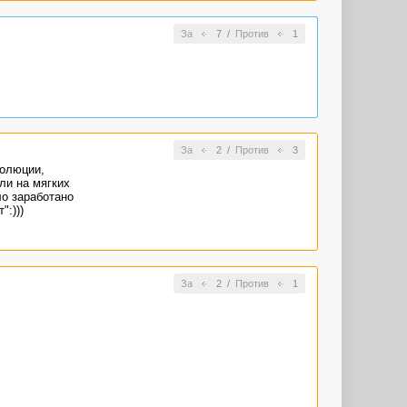
За
7
/
Против
1
За
2
/
Против
3
волюции,
ли на мягких
ло заработано
":)))
За
2
/
Против
1