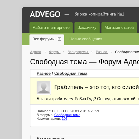
—
биржа копирайтинга №1
Работа в интернете
Заказчику
Магазин статей
Все форумы
Новые сообщения
Адвего
Форум
Все форумы
Разное
Свободная те
Свободная тема — Форум Адв
Разное
/
Свободная тема
Грабитель – это тот, кто сило
Был ли грабителем Робин Гуд? Он ведь жил охотой на
Написал: DELETED , 20.03.2011 в 23:59
В форуме:
Свободная тема
Комментариев:
106