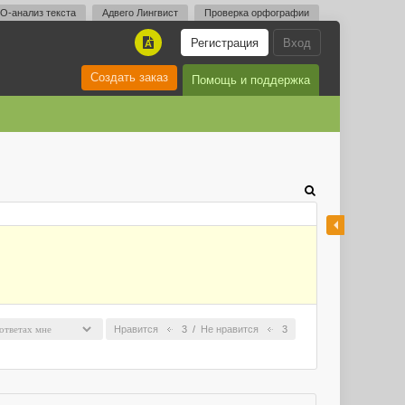
O-анализ текста
Адвего Лингвист
Проверка орфографии
Регистрация
Вход
A
Создать заказ
Помощь и поддержка
Нравится
3
/
Не нравится
3