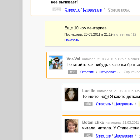
неё выпивает!
#12
Ответить
/
Цитировать
/
Скрыть ветку
Еще 10 комментариев
Последний:
20.03.2011 в 21:19
в ответ на #12
Показать
Vor-Val
написал 21.03.2011 в 12:57
в ответ
Почитайте как-нибудь сказочки братье
#55
Ответить
/
Цитировать
/
Скрыть ве
Lucille
написала 21.03.2011 в 13
Точно-точно))) Я как-то детк
#56
Ответить
/
Цитировать
/
Botanichka
написала 21.03.2011
читала, читала. У Стивенсона
#61
Ответить
/
Цитировать
/