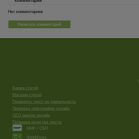
Комментарии
Нет комментариев
Написать комментарий
Биржа статей
Магазин статей
Проверить текст на уникальность
Проверка орфографии онлайн
SEO анализ онлайн
Проверка качества текста
МИР / СБП
WebMoney