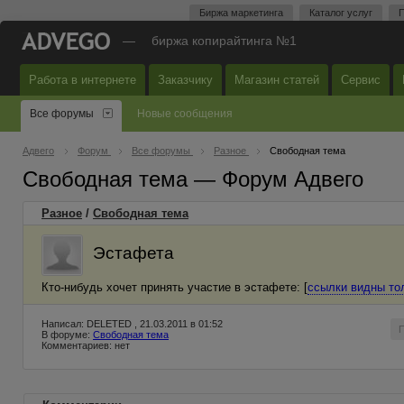
Биржа маркетинга
Каталог услуг
П
—
биржа копирайтинга №1
Работа в интернете
Заказчику
Магазин статей
Сервис
Все форумы
Новые сообщения
Адвего
Форум
Все форумы
Разное
Свободная тема
Свободная тема — Форум Адвего
Разное
/
Свободная тема
Эстафета
Кто-нибудь хочет принять участие в эстафете: [
ссылки видны то
Написал: DELETED , 21.03.2011 в 01:52
В форуме:
Свободная тема
Комментариев: нет