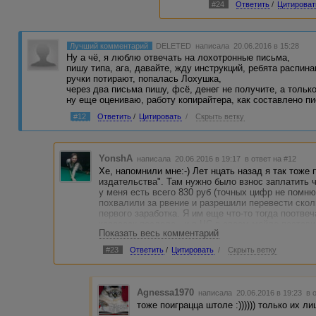
#24
Ответить
/
Цитироват
Лучший комментарий
DELETED
написала 20.06.2016 в 15:28
Ну а чё, я люблю отвечать на лохотронные письма,
пишу типа, ага, давайте, жду инструкций, ребята распин
ручки потирают, попалась Лохушка,
через два письма пишу, фсё, денег не получите, а тольк
ну еще оцениваю, работу копирайтера, как составлено п
#12
Ответить
/
Цитировать
/
Скрыть ветку
YonshA
написала 20.06.2016 в 19:17
в ответ на #12
Хе, напомнили мне:-) Лет нцать назад я так тоже 
издательства". Там нужно было взнос заплатить ч
у меня есть всего 830 руб (точных цифр не помню
похвалили за рвение и разрешили перевести скол
первого заработка. Я им еще что-то тогда поотвеч
каааааак послала...и в ЧС в своем мейле постави
Показать весь комментарий
расстроились. Такая "лохушка" сорвалась))))
#23
Ответить
/
Цитировать
/
Скрыть ветку
Agnessa1970
написала 20.06.2016 в 19:23
в 
тоже поиграцца штоле :)))))) только их ли