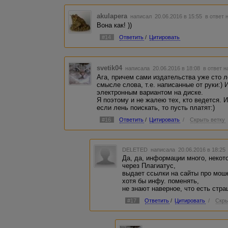
akulapera
написал 20.06.2016 в 15:55
в ответ 
Вона как! ))
#14
Ответить
/
Цитировать
svetik04
написала 20.06.2016 в 18:08
в ответ н
Ага, причем сами издательства уже сто 
смысле слова, т.е. написанные от руки:)
электронным вариантом на диске.
Я поэтому и не жалею тех, кто ведется.
если лень поискать, то пусть платят:)
#16
Ответить
/
Цитировать
/
Скрыть ветку
DELETED
написала 20.06.2016 в 18:2
Да, да, информации много, неко
через Плагиатус,
выдает ссылки на сайты про моше
хотя бы инфу. поменять,
не знают наверное, что есть стр
#17
Ответить
/
Цитировать
/
Скры