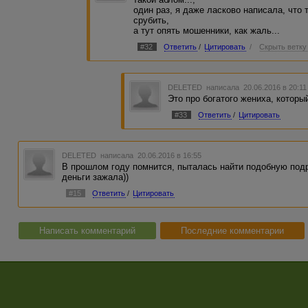
один раз, я даже ласково написала, что 
срубить,
а тут опять мошенники, как жаль...
#32
Ответить
/
Цитировать
/
Скрыть ветку
DELETED
написала 20.06.2016 в 20:1
Это про богатого жениха, который
#33
Ответить
/
Цитировать
DELETED
написала 20.06.2016 в 16:55
В прошлом году помнится, пыталась найти подобную подр
деньги зажала))
#15
Ответить
/
Цитировать
Написать комментарий
Последние комментарии