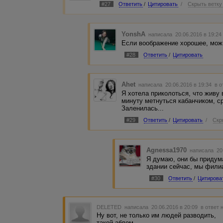
#27
Ответить
/
Цитировать
/
Скрыть ветку
YonshA
написала 20.06.2016 в 19:2
Если воображение хорошее, можн
#28
Ответить
/
Цитировать
Ahet
написала 20.06.2016 в 19:34
в о
Я хотела приколоться, что живу 
минуту метнуться кабанчиком, с
Заленилась...
#29
Ответить
/
Цитировать
/
Скр
Agnessa1970
написала 20.
Я думаю, они бы придум
здании сейчас, мы филиа
#30
Ответить
/
Цитирова
DELETED
написала 20.06.2016 в 20:09
в ответ 
Ну вот, не только им людей разводить,
такой аблом...,