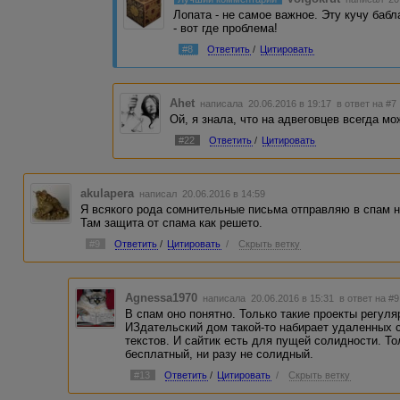
Лопата - не самое важное. Эту кучу бабл
- вот где проблема!
#8
Ответить
/
Цитировать
Ahet
написала 20.06.2016 в 19:17
в ответ на #7
Ой, я знала, что на адвеговцев всегда мо
#22
Ответить
/
Цитировать
akulapera
написал 20.06.2016 в 14:59
Я всякого рода сомнительные письма отправляю в спам н
Там защита от спама как решето.
#9
Ответить
/
Цитировать
/
Скрыть ветку
Agnessa1970
написала 20.06.2016 в 15:31
в ответ на #9
В спам оно понятно. Только такие проекты регуля
ИЗдательский дом такой-то набирает удаленных 
текстов. И сайтик есть для пущей солидности. То
бесплатный, ни разу не солидный.
#13
Ответить
/
Цитировать
/
Скрыть ветку