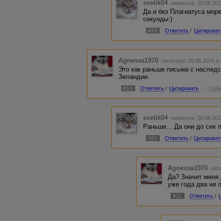
svetik04
написала 20.06.201
Да и без Плагиатуса море
секунды:)
#18
Ответить
/
Цитироват
Agnessa1970
написала 20.06.2016 в
Это как раньше письма с наслед
Зеландии.
#19
Ответить
/
Цитировать
/
Скры
svetik04
написала 20.06.201
Раньше... Да они до сих п
#20
Ответить
/
Цитироват
Agnessa1970
напи
Да? Значит меня
уже года два ни 
#21
Ответить
/