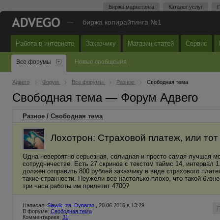
Биржа маркетинга
Каталог услуг
П
—
биржа копирайтинга №1
Работа в интернете
Заказчику
Магазин статей
Сервис
Все форумы
Новые сообщения
Адвего
Форум
Все форумы
Разное
Свободная тема
Свободная тема — Форум Адвего
Разное
/
Свободная тема
Лохотрон: Страховой платеж, или тот 
Одна невероятно серьезная, солидная и просто самая лучшая мо
сотрудничестве. Есть 27 скринов с текстом таймс 14, интервал 1.
должен отправить 800 рублей заказчику в виде страхового плате
такие странности. Неужели все настолько плохо, что такой бизн
три часа работы им прилетит 4700?
Написал:
Slawik_za_Dynamo
, 20.06.2016 в 13:29
В форуме:
Свободная тема
Комментариев:
31