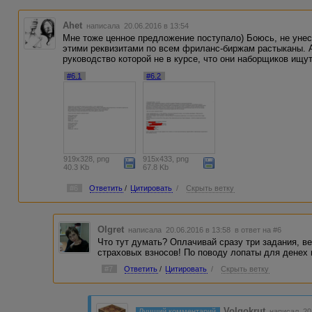
Ahet
написала 20.06.2016 в 13:54
Мне тоже ценное предложение поступало) Боюсь, не унесу
этими реквизитами по всем фриланс-биржам растыканы. 
руководство которой не в курсе, что они наборщиков ищут.
#6.1
#6.2
919x328, png
915x433, png
40.3 Kb
67.8 Kb
#6
Ответить
/
Цитировать
/
Скрыть ветку
Olgret
написала 20.06.2016 в 13:58
в ответ на #6
Что тут думать? Оплачивай сразу три задания, в
страховых взносов! По поводу лопаты для денех 
#7
Ответить
/
Цитировать
/
Скрыть ветку
Volgokrut
Лучший комментарий
написал 20.