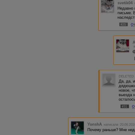
svetik04
Недавно 
письме. 
наследст
#25
От
A
ф
DELETED
Да, да, 
дядюшки
новое, ч
выезда 
осталось
#31
О
YonshA
написала 20.06.201
Почему раньше? Мне нед