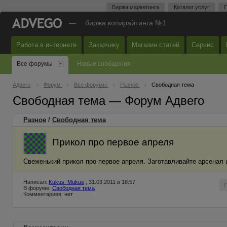
Биржа маркетинга
Каталог услуг
П
—
биржа копирайтинга №1
Работа в интернете
Заказчику
Магазин статей
Сервис
Все форумы
Новые сообщения
Адвего
Форум
Все форумы
Разное
Свободная тема
Свободная тема — Форум Адвего
Разное
/
Свободная тема
Прикол про первое апреля
Свеженький прикол про первое апреля. Заготавливайте арсенал 
Написал:
Kukus_Mukus
, 31.03.2011 в 18:57
В форуме:
Свободная тема
Комментариев: нет