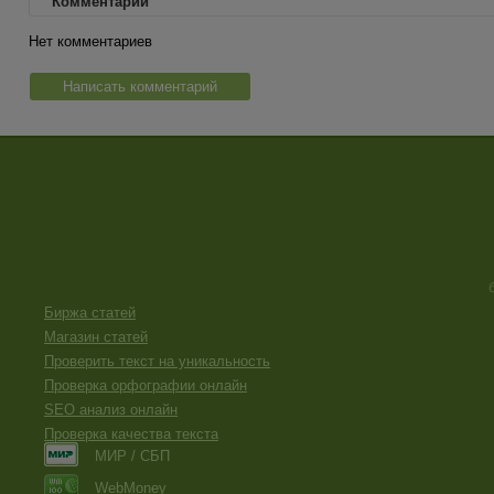
Комментарии
Нет комментариев
Написать комментарий
Биржа статей
Магазин статей
Проверить текст на уникальность
Проверка орфографии онлайн
SEO анализ онлайн
Проверка качества текста
МИР / СБП
WebMoney