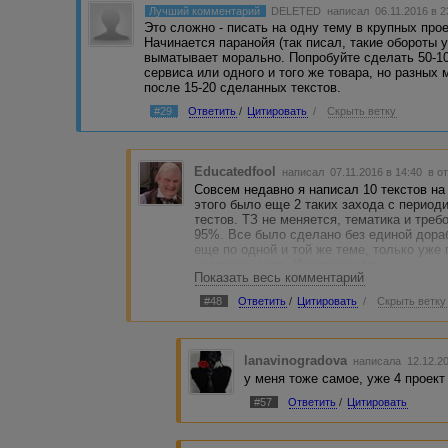
Лучший комментарий
DELETED
написал 06.11.2016 в 
Это сложно - писать на одну тему в крупных про
Начинается паранойя (так писал, такие обороты у
выматывает морально. Попробуйте сделать 50-1
сервиса или одного и того же товара, но разных
после 15-20 сделанных текстов.
#29
Ответить
/
Цитировать
/
Скрыть ветку
Educatedfool
написал 07.11.2016 в 14:40
в о
Совсем недавно я написал 10 текстов на 
этого было еще 2 таких захода с период
тестов. ТЗ не меняется, тематика и треб
95%. Все было сделано без единой дораб
еще по одной и той же теме, только уже п
наверное, года. Интересно так.....
Показать весь комментарий
#48
Ответить
/
Цитировать
/
Скрыть ветку
lanavinogradova
написала 12.12.2
у меня тоже самое, уже 4 проект
#57
Ответить
/
Цитировать