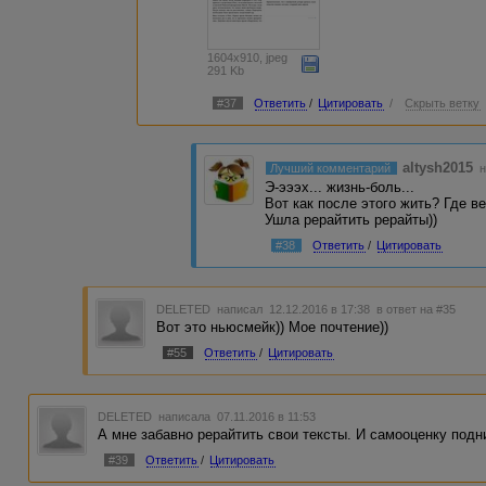
1604x910, jpeg
291 Kb
#37
Ответить
/
Цитировать
/
Скрыть ветку
altysh2015
Лучший комментарий
н
Э-эээх... жизнь-боль...
Вот как после этого жить? Где в
Ушла рерайтить рерайты))
#38
Ответить
/
Цитировать
DELETED
написал 12.12.2016 в 17:38
в ответ на #35
Вот это ньюсмейк)) Мое почтение))
#55
Ответить
/
Цитировать
DELETED
написала 07.11.2016 в 11:53
А мне забавно рерайтить свои тексты. И самооценку подни
#39
Ответить
/
Цитировать