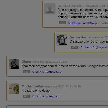
DELETED
написал 07.11.2016 в 01:04
в
Мне однажды, наоборот, было при
перед текстом вступление накатал
вопросы ответит известный италья
#33
Ответить
/
Цитировать
/
Скры
Seliverstovna
написала 07.
И каково оно, быть гуру д
#34
Ответить
/
Цитироват
Olgret
написала 06.11.2016 в 23:06
Ура) Мои поздравления! У меня такое было. Неоднократно
#27
Ответить
/
Цитировать
MochalovaKris
написала 07.11.2016 в 00:16
К счастью не было.
#32
Ответить
/
Цитировать