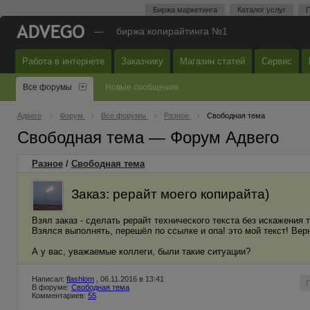
Биржа маркетинга
Каталог услуг
П
—
биржа копирайтинга №1
Работа в интернете
Заказчику
Магазин статей
Сервис
Все форумы
Новые сообщения
Адвего
Форум
Все форумы
Разное
Свободная тема
Свободная тема — Форум Адвего
Разное
/
Свободная тема
Заказ: рерайт моего копирайта)
Взял заказ - сделать рерайт технического текста без искажения 
Взялся выполнять, перешёл по ссылке и опа! это мой текст! Верне
А у вас, уважаемые коллеги, были такие ситуации?
Написал:
flashlom
, 06.11.2016 в 13:41
В форуме:
Свободная тема
Комментариев:
55