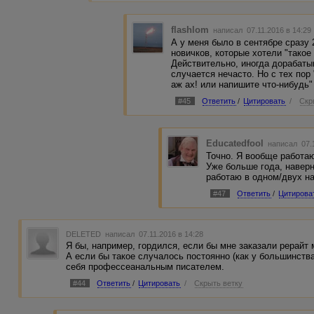
flashlom
написал 07.11.2016 в 14:2
А у меня было в сентябре сразу 2
новичков, которые хотели "такое
Действительно, иногда дорабаты
случается нечасто. Но с тех пор
аж ах! или напишите что-нибудь"
#45
Ответить
/
Цитировать
/
Скр
Educatedfool
написал 07.
Точно. Я вообще работаю
Уже больше года, наверн
работаю в одном/двух н
#47
Ответить
/
Цитирова
DELETED
написал 07.11.2016 в 14:28
Я бы, например, гордился, если бы мне заказали рерайт 
А если бы такое случалось постоянно (как у большинств
себя профессеанальным писателем.
#44
Ответить
/
Цитировать
/
Скрыть ветку