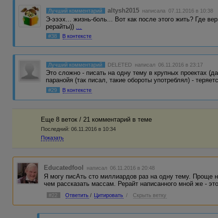
altysh2015
Лучший комментарий
написала 07.11.2016 в 10:38
Э-эээх... жизнь-боль... Вот как после этого жить? Где в
рерайты))
...
#38
В контексте
Лучший комментарий
DELETED
написал 06.11.2016 в 23:17
Это сложно - писать на одну тему в крупных проектах (д
паранойя (так писал, такие обороты употреблял) - теряет
#29
В контексте
Еще 8 веток / 21 комментарий в темe
Последний:
06.11.2016 в 10:34
Показать
Educatedfool
написал 06.11.2016 в 20:48
Я могу писАть сто миллиардов раз на одну тему. Проще н
чем рассказать массам. Рерайт написанного мной же - это
#22
Ответить
/
Цитировать
/
Скрыть ветку