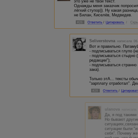
это уже не твой текст.
Однажды меня заказчик попросил 
лёгкий ступор)). Ну какая разниц
не Билан, Киселёв, Медведев.
#26
Ответить
/
Цитировать
/
Скры
Seliverstovna
написала 06.
Вот и правильно. Патаму
- подписываться глупо (н
- подписываться стыдно (
редакции");
- подписываться странно 
зака).
Только этА... тексты обы
"зарплату отработал". Де
#28
Ответить
/
Цитироват
ulanova
написала 
Да, я под такими
Но бывают други
ситуациях,связа
ситуации были "и
себя". Почему же
мой ник, что был