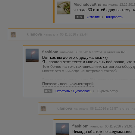
MochalovaKris
написала 13.12.201
я когда 30 статей одну на тему 
#59
Ответить
/
Цитировать
ulanova
написала 06.11.2016 в 22:44
flashlom
написал 06.11.2016 в 22:51
в ответ на #23
Вот как вы до этого додумались??)
Я - продал этот текст и мне очень всё равно, кто
Тем более на текстах-описаниях катеогрии обору
может это я никогда не встречал такого).
Вот иногда обидно, когда ВМ начинает править те
Показать весь комментарий
состояния. Хотя таким делом грешат не даже не 
свою зарплату. Ну и тут я всегда говорю, что хоз
#24
Ответить
/
Цитировать
/
Скрыть ветку
ulanova
написала 06.11.2016 в 22:57
в ответ н
flashlom
написал 06.11.2016 в 23:01
Никогда об этом не задумывался.