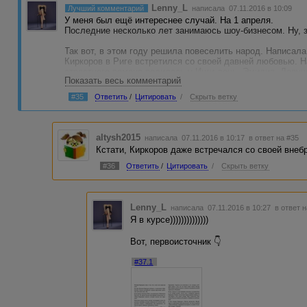
Lenny_L
Лучший комментарий
написала 07.11.2016 в 10:09
У меня был ещё интереснее случай. На 1 апреля.
Последние несколько лет занимаюсь шоу-бизнесом. Ну, 
Так вот, в этом году решила повеселить народ. Написала
Киркоров в Риге встретился со своей давней любовью. Н
страстного романа родилась у Инги дочь. Эмилия. Девуш
Показать весь комментарий
понял, что это первоапрельская шутка, последнее пред
"Примечательно, что новость о внебрачной взрослой доч
#35
Ответить
/
Цитировать
/
Скрыть ветку
первый день второго месяца весны."
И что вы думаете, друзья?! 1 апреля никто не дёрнулся, 
Гугле можно найти десятки рерайтов слезоточивой истор
altysh2015
написала 07.11.2016 в 10:17
в ответ на #35
В общем, спустя несколько недель на НТВ вышла переда
Кстати, Киркоров даже встречался со своей внеб
Закошанского. Правда, Ингу и Эмилию в студию так и не 
#36
Ответить
/
Цитировать
/
Скрыть ветку
P.S. Любимый заказчик посмеялся, но после поднявшейс
первоисточник — мало ли что, ещё разборок с королём э
Lenny_L
написала 07.11.2016 в 10:27
в ответ 
Я в курсе))))))))))))))
Вот, первоисточник 👇
#37.1