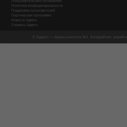
Пользовательское соглашение
Политика конфиденциальности
Поддержка пользователей
Партнерская программа
Новости Адвего
Сервисы Адвего
© Адвего — биржа контента №1. Копирайтинг, рерайти