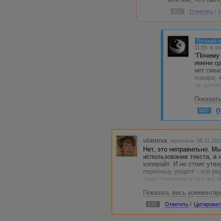
#31
Ответить
/
Лучший 
11:55
в от
"Почему 
имени од
нет смы
повара,
ее дизай
заставл
Показат
Давно уж
#40
О
есть все
приятно 
отредакт
ulanova
написала 06.11.201
Чужие ст
Нет, это неправильно. М
предлага
использование текста, а 
копирайт. И не стоит утве
Кстати, 
перепишу рецепт - это ре
внутренн
приготовлении этого же б
полуфабр
копирайт. Например, посе
специаль
Показать весь комментар
артишоков и заменила их
чем указано. Как-то так.
#30
Ответить
/
Цитироват