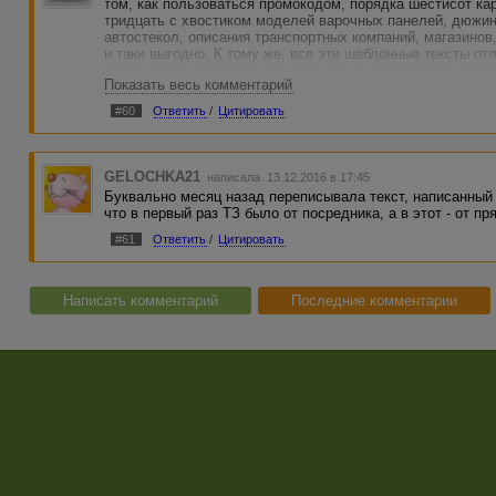
том, как пользоваться промокодом, порядка шестисот ка
тридцать с хвостиком моделей варочных панелей, дюжин
автостекол, описания транспортных компаний, магазинов, 
и таки выгодно. К тому же, все эти шаблонные тексты от
более менее интересными статьями, выпадающими из об
Показать весь комментарий
#60
Ответить
/
Цитировать
GELOCHKA21
написала 13.12.2016 в 17:45
Буквально месяц назад переписывала текст, написанный 
что в первый раз ТЗ было от посредника, а в этот - от пр
#61
Ответить
/
Цитировать
Написать комментарий
Последние комментарии