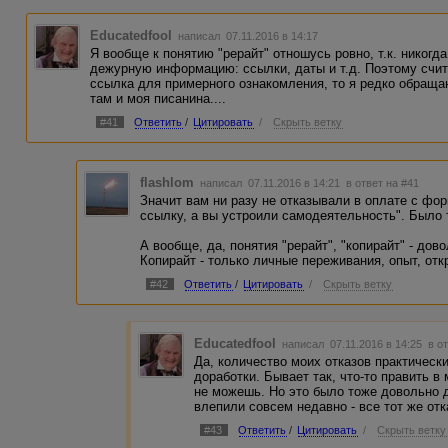
Educatedfool
написал 07.11.2016 в 14:17
Я вообще к понятию "рерайт" отношусь ровно, т.к. никогд
дежурную информацию: ссылки, даты и т.д. Поэтому счит
ссылка для примерного ознакомления, то я редко обраща
там и моя писанина....
#41
Ответить
/
Цитировать
/
Скрыть ветку
flashlom
написал 07.11.2016 в 14:21
в ответ на #41
Значит вам ни разу не отказывали в оплате с фо
ссылку, а вы устроили самодеятельность". Было т
А вообще, да, понятия "рерайт", "копирайт" - дов
Копирайт - только личные переживания, опыт, отк
#42
Ответить
/
Цитировать
/
Скрыть ветку
Educatedfool
написал 07.11.2016 в 14:25
в о
Да, количество моих отказов практически
доработки. Бывает так, что-то править в
не можешь. Но это было тоже довольно д
влепили совсем недавно - все тот же отк
#43
Ответить
/
Цитировать
/
Скрыть ветку