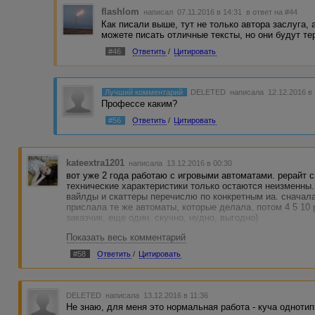
flashlom
написал 07.11.2016 в 14:31
в ответ на #44
Как писали выше, тут не только автора заслуга, а
можете писать отличные тексты, но они будут те
#46
Ответить
/
Цитировать
Лучший комментарий
DELETED
написала 12.12.2016 в
Профессе каким?
#56
Ответить
/
Цитировать
kateextra1201
написала 13.12.2016 в 00:30
вот уже 2 года работаю с игровыми автоматами. рерайт св
технические характеристики только остаются неизменны.
вайлды и скаттеры перечислю по конкретным иа. сначала
прислала те же автоматы, которые делала. потом 4 5 10 
заказчик, еще один. скучно, нудно, выгодно)
Показать весь комментарий
#58
Ответить
/
Цитировать
DELETED
написала 13.12.2016 в 11:36
Не знаю, для меня это нормальная работа - куча однотип