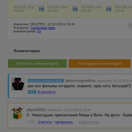
507x291, bmp
510x284, bmp
507x289, bmp
505x290, b
433 Kb
424 Kb
430 Kb
429 Kb
Написала: DELETED , 22.12.2016 в 15:24
В форуме:
Свободная тема
Комментариев:
24
Комментарии
Написать комментарий
Последние комментарии
lanavinogradova
Лучший комментарий
написала 22.12.2016 в
раз все фильмы отгадали, скажите, приз хоть большой?)
#13
В контексте
altysh2015
написала 22.12.2016 в 15:29
3 - Новогодние приключения Маши и Вити. На фото - Баба
#1
Ответить
/
Цитировать
/
Скрыть ветку