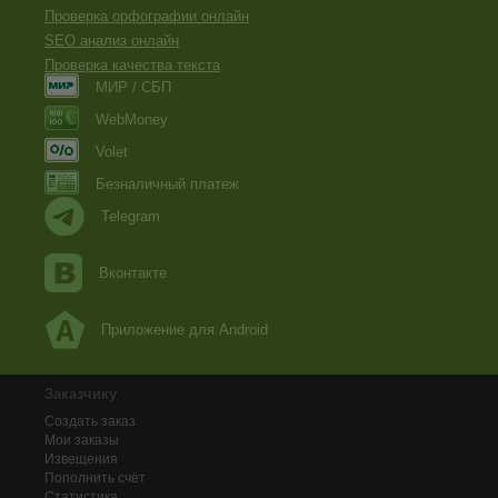
Проверка орфографии онлайн
SEO анализ онлайн
Проверка качества текста
МИР / СБП
WebMoney
Volet
Безналичный платеж
Telegram
Вконтакте
Приложение для Android
Заказчику
Создать заказ
Мои заказы
Извещения
Пополнить счёт
Статистика