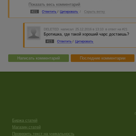
Во второй этап прошли несколько картин, но выбор был
Показать весь комментарий
интригующим названием "Санта-Хрякус: страшдественская
просмотра в горле образовался комок, а живот заболел, 
#21
Ответить
/
Цитировать
/
Скрыть ветку
Но потом, спустя примерно часа два (фильм двухсерийны
Этот фильм, наверное, подойдет те, у кого с психикой не
поэтому не особо понравился.
DELETED
написал 25.12.2016 в 13:10
в ответ на #21
Бротишка, где такой хороший чарс достаешь?
#23
Ответить
/
Цитировать
Написать комментарий
Последние комментарии
Биржа статей
Магазин статей
Проверить текст на уникальность