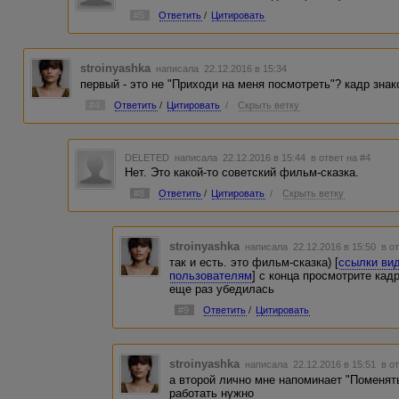
#5
Ответить
/
Цитировать
stroinyashka
написала 22.12.2016 в 15:34
первый - это не "Приходи на меня посмотреть"? кадр зна
#4
Ответить
/
Цитировать
/
Скрыть ветку
DELETED
написала 22.12.2016 в 15:44
в ответ на #4
Нет. Это какой-то советский фильм-сказка.
#8
Ответить
/
Цитировать
/
Скрыть ветку
stroinyashka
написала 22.12.2016 в 15:50
в о
так и есть. это фильм-сказка) [
ссылки ви
пользователям
] с конца просмотрите кадр
еще раз убедилась
#9
Ответить
/
Цитировать
stroinyashka
написала 22.12.2016 в 15:51
в о
а второй лично мне напоминает "Поменять
работать нужно