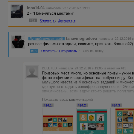
Inna14-04
написала 22.12.2016 в 19:11
2 - "Поменяться местами"
#12
Ответить
/
Цитировать
lanavinogradova
Лучший комментарий
написала 22.12.2016 в
раз все фильмы отгадали, скажите, приз хоть большой?)
#13
Ответить
/
Цитировать
/
Скрыть ветку
DELETED
написала 24.12.2016 в 19:05
в ответ на #13
Призовых мест много, но основные призы - ужин 
фотографиями и сертификат на любую пиццу. Кон
большого квеста из 4 основных заданий и множес
где нужно отгадать зашифрованную песню. Это ст
опубликованы, если вдруг кто-то решить погуглить
Показать весь комментарий
#14.1
#14.2
#14.3