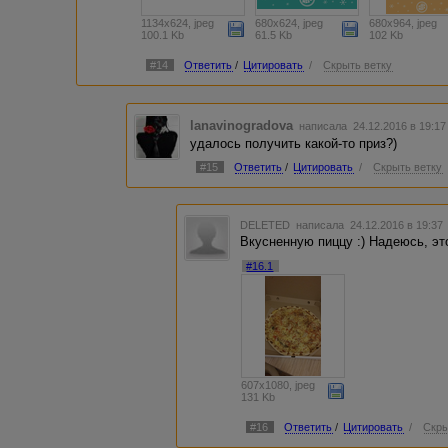
1134x624, jpeg
680x624, jpeg
680x964, jpeg
100.1 Kb
61.5 Kb
102 Kb
#14
Ответить
/
Цитировать
/
Скрыть ветку
lanavinogradova
написала 24.12.2016 в 19:1
удалось получить какой-то приз?)
#15
Ответить
/
Цитировать
/
Скрыть ветку
DELETED
написала 24.12.2016 в 19:3
Вкусненную пиццу :) Надеюсь, это
#16.1
607x1080, jpeg
131 Kb
#16
Ответить
/
Цитировать
/
Скры