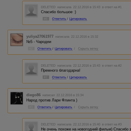
DELETED
написала 22.12.2016 в 15:43
в ответ на #1
Спасибо большое :)
#6
Ответить
/
Цитировать
yuliya27061977
написала 22.12.2016 в 15:32
№5 - Чародеи
#2
Ответить
/
Цитировать
/
Скрыть ветку
DELETED
написала 22.12.2016 в 15:43
в ответ на #2
Премного благодарна!
#7
Ответить
/
Цитировать
diego86
написал 22.12.2016 в 15:34
Народ против Лари Флинта )
#3
Ответить
/
Цитировать
/
Скрыть ветку
DELETED
написала 22.12.2016 в 15:40
в ответ на #3
Не очень похоже на новогодний фильм) Спасибо з