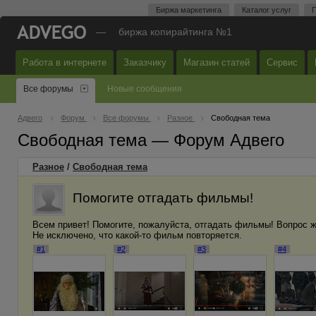
Биржа маркетинга
Каталог услуг
П
—
биржа копирайтинга №1
Работа в интернете
Заказчику
Магазин статей
Сервис
Все форумы
Новые сообщения
Адвего
Форум
Все форумы
Разное
Свободная тема
Свободная тема — Форум Адвего
Разное
/
Свободная тема
Помогите отгадать фильмы!
Всем привет! Помогите, пожалуйста, отгадать фильмы! Вопрос жи
Не исключено, что какой-то фильм повторяется.
#1
#2
#3
#4