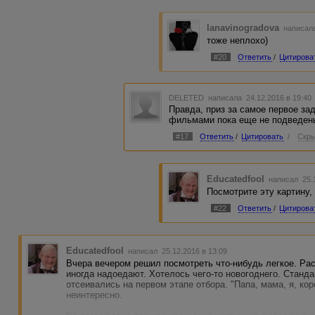
lanavinogradova
написала
тоже неплохо)
#20
Ответить
/
Цитирова
DELETED
написала 24.12.2016 в 19:4
Правда, приз за самое первое за
фильмами пока еще не подведен
#17
Ответить
/
Цитировать
/
Скры
Educatedfool
написал 25.
Посмотрите эту картину,
#22
Ответить
/
Цитирова
Educatedfool
написал 25.12.2016 в 13:09
Вчера вечером решил посмотреть что-нибудь легкое. Рас
иногда надоедают. Хотелось чего-то новогоднего. Стан
отсеивались на первом этапе отбора. "Папа, мама, я, кор
неинтересно.