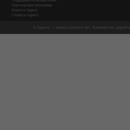
Поддержка пользователей
Партнерская программа
Новости Адвего
Сервисы Адвего
© Адвего — биржа контента №1. Копирайтинг, рерайти