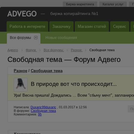
Биржа маркетинга
Каталог услуг
П
—
биржа копирайтинга №1
Работа в интернете
Заказчику
Магазин статей
Сервис
Все форумы
Новые сообщения
Адвего
Форум
Все форумы
Разное
Свободная тема
Свободная тема — Форум Адвего
Разное
/
Свободная тема
В природе вот что происходит...
Ура! Весна пришла! Дождались ... Всем "сбычу мечт", запланиро
Написала:
Duxaric99duxaric
, 01.03.2017 в 12:56
П
В форуме:
Свободная тема
Комментариев:
95