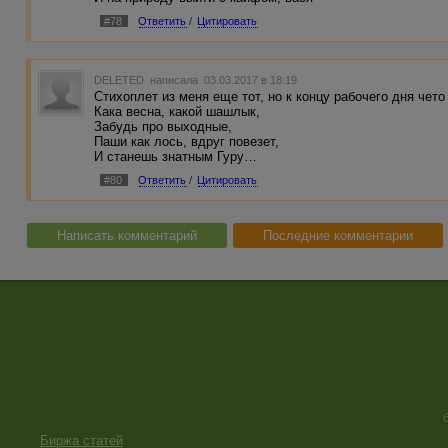
#78
Ответить
/
Цитировать
DELETED
написала 03.03.2017 в 18:19
Стихоплет из меня еще тот, но к концу рабочего дня чет
Кака весна, какой шашлык,
Забудь про выходные,
Паши как лось, вдруг повезет,
И станешь знатным Гуру…
#80
Ответить
/
Цитировать
Написать комментарий
Последние комментарии
Биржа статей