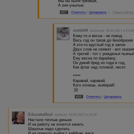
Мы бы были трезвые,
А они унылые.
#97
Ответить
/
Цитировать
/
Скрыть ветку
svetik04
написала 05.03.2017 в 21:0
Кому-то и весна - не повод:
Весь год он трезв до безобразия
А кто-то круглый год в запое
Двух слов не свяжет - вот оказия
А третий - тот с рожденья пьяны
Ему весна по барабану,
Он дикий бред из года в год,
Как флаг над головой, несет.
*****
Каравай, каравай,
Кого хочешь, выбирай!
:)))
#98
Ответить
/
Цитировать
Educatedfool
написал 03.03.2017 в 14:24
Настали теплые деньки
И на работу не хочется канать
Шашлык надо сделать
И на природу выйти с кайфом, вася