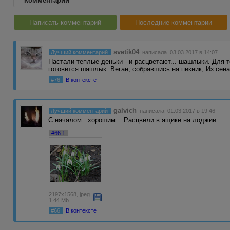
Комментарии
Написать комментарий
Последние комментарии
svetik04
Лучший комментарий
написала 03.03.2017 в 14:07
Настали теплые деньки - и расцветают... шашлыки. Для т
готовится шашлык. Веган, собравшись на пикник, Из сен
#76
В контексте
galvich
Лучший комментарий
написала 01.03.2017 в 19:46
С началом...хорошим... Расцвели в ящике на лоджии..
...
#66.1
2197x1568, jpeg
1.44 Mb
#66
В контексте