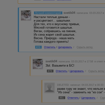
svetik04
Лучший комментарий
написала 03.03.2017 в
Настали теплые деньки -
и расцветают... шашлыки.
Для тех, кто к вкусному привык,
Мясной готовится шашлык.
Веган, собравшись на пикник,
Из сена жарит свой шашлык.
Весна. Природа - наша мать
Готова каждого принять!
#76
Ответить
/
Цитировать
/
Скрыть ветку
svetik04
написала 03.03.2017 в 17:58
в ответ 
ЗЫ. Вазьмити в БС!
#79
Ответить
/
Цитировать
/
Скрыть ветку
DELETED
написал 04.03.2017 в 00:33
разве гуру не знают, что нельзя
"Из сена" - заменить на "из сои" 
#81
Ответить
/
Цитировать
/
Скр