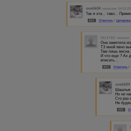
svetik04
написала 04.03.20
Так я эта... таво... Прим
#82
Ответить
/
Цитирова
DELETED
написал 
Она заметила иг
ТЗ мной явно в
Там лишь весн
И что еще ? Ах 
вписать…
#83
Ответить
/
svetik04
Шашлык 
Но не на
Сто раз 
Не буде
#85
О