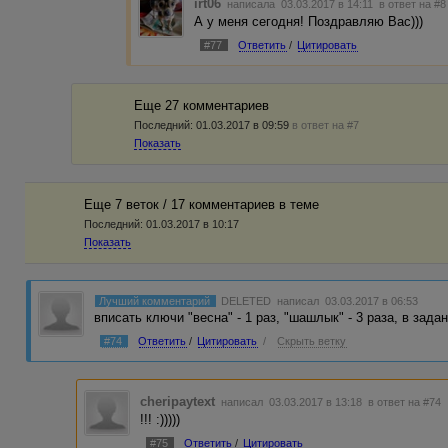
irt06
написала 03.03.2017 в 14:11
в ответ на #8
А у меня сегодня! Поздравляю Вас)))
#77
Ответить
/
Цитировать
Еще 27 комментариев
Последний:
01.03.2017 в 09:59
в ответ на #7
Показать
Еще 7 веток / 17 комментариев в темe
Последний:
01.03.2017 в 10:17
Показать
Лучший комментарий
DELETED
написал 03.03.2017 в 06:53
вписать ключи "весна" - 1 раз, "шашлык" - 3 раза, в зад
#74
Ответить
/
Цитировать
/
Скрыть ветку
cheripaytext
написал 03.03.2017 в 13:18
в ответ на #74
!!! :)))))
#75
Ответить
/
Цитировать