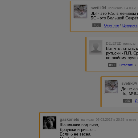
svetik04
написала 04.03.20
ЗЫ - это P.S. в ленивом 
БС - это Большой Секрет
#86
Ответить
/
Цитирова
DELETED
написал 
Вот что латынь 
рутцски - П.П. С
по-любому лучш
#89
Ответить
/
svetik04
Да не ла
Не, МЧС 
#90
О
gaskonets
написал 05.03.2017 в 20:33
в ответ
Шашлычки под пиво,
Девушки игривые...
Если б не весна,