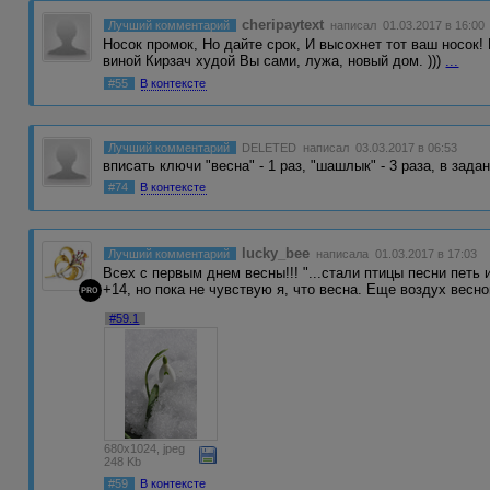
cheripaytext
Лучший комментарий
написал 01.03.2017 в 16:00
Носок промок, Но дайте срок, И высохнет тот ваш носок! 
виной Кирзач худой Вы сами, лужа, новый дом. )))
...
#55
В контексте
Лучший комментарий
DELETED
написал 03.03.2017 в 06:53
вписать ключи "весна" - 1 раз, "шашлык" - 3 раза, в зад
#74
В контексте
lucky_bee
Лучший комментарий
написала 01.03.2017 в 17:03
Всех с первым днем весны!!! "...стали птицы песни петь 
+14, но пока не чувствую я, что весна. Еще воздух весн
PRO
#59.1
680x1024, jpeg
248 Kb
#59
В контексте