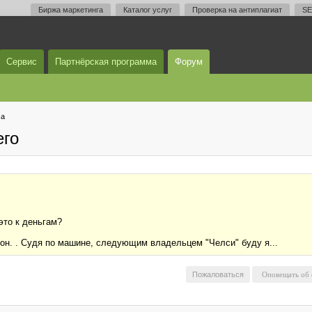
Биржа маркетинга
Каталог услуг
Проверка на антиплагиат
SE
Сервис
Партнёрская программа
Форум
ма
его
 это к деньгам?
он. . Судя по машине, следующим владельцем "Челси" буду я...
Пожаловаться