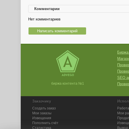
Комментарии
Нет комментариев
Написать комментарий
Биржа
Магази
Провер
Прове
SEO а
биржа контента №1
Провер
Заказчику
Испол
Создать заказ
Работа
Мои заказы
Мои р
Извещения
Продат
Пополнить счёт
Извещ
Статистика
Вывод 