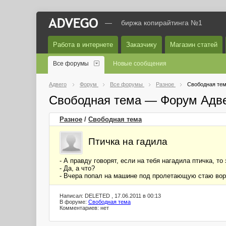
—
биржа копирайтинга №1
Работа в интернете
Заказчику
Магазин статей
Все форумы
Новые сообщения
Адвего
Форум
Все форумы
Разное
Свободная те
Свободная тема — Форум Адв
Разное
/
Свободная тема
Птичка на гадила
- А правду говорят, если на тебя нагадила птичка, то
- Да, а что?
- Вчера попал на машине под пролетающую стаю вор
Написал: DELETED , 17.06.2011 в 00:13
В форуме:
Свободная тема
Комментариев: нет