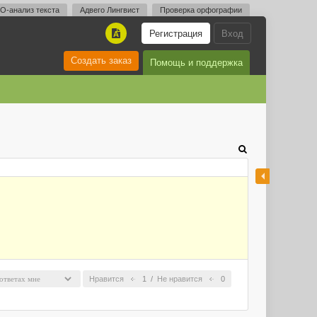
O-анализ текста
Адвего Лингвист
Проверка орфографии
Регистрация
Вход
A
Создать заказ
Помощь и поддержка
Нравится
1
/
Не нравится
0