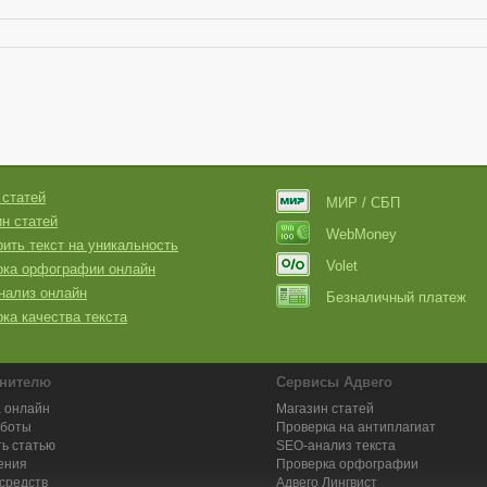
 статей
МИР / СБП
н статей
WebMoney
ить текст на уникальность
Volet
рка орфографии онлайн
нализ онлайн
Безналичный платеж
ка качества текста
нителю
Сервисы Адвего
 онлайн
Магазин статей
аботы
Проверка на антиплагиат
ь статью
SEO-анализ текста
ения
Проверка орфографии
средств
Адвего
Лингвист