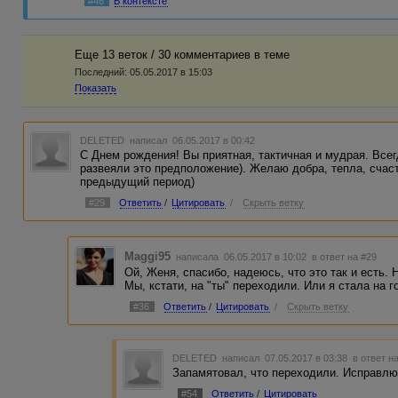
#46
В контексте
Еще 13 веток / 30 комментариев в темe
Последний:
05.05.2017 в 15:03
Показать
DELETED
написал 06.05.2017 в 00:42
С Днем рождения! Вы приятная, тактичная и мудрая. Всег
развеяли это предположение). Желаю добра, тепла, счаст
предыдущий период)
#29
Ответить
/
Цитировать
/
Скрыть ветку
Maggi95
написала 06.05.2017 в 10:02
в ответ на #29
Ой, Женя, спасибо, надеюсь, что это так и есть. Н
Мы, кстати, на "ты" переходили. Или я стала на г
#36
Ответить
/
Цитировать
/
Скрыть ветку
DELETED
написал 07.05.2017 в 03:38
в ответ н
Запамятовал, что переходили. Исправлю
#54
Ответить
/
Цитировать