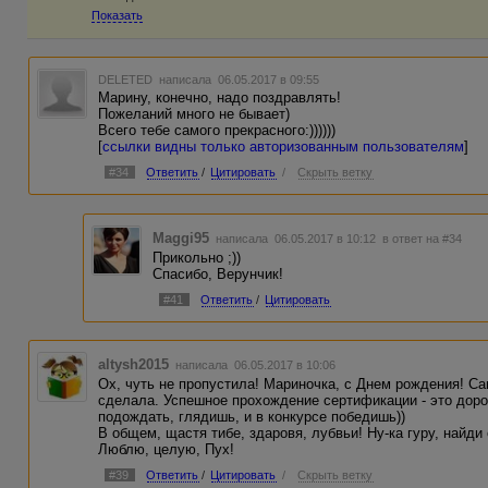
Показать
DELETED
написала 06.05.2017 в 09:55
Марину, конечно, надо поздравлять!
Пожеланий много не бывает)
Всего тебе самого прекрасного:))))))
[
ссылки видны только авторизованным пользователям
]
#34
Ответить
/
Цитировать
/
Скрыть ветку
Maggi95
написала 06.05.2017 в 10:12
в ответ на #34
Прикольно ;))
Спасибо, Верунчик!
#41
Ответить
/
Цитировать
altysh2015
написала 06.05.2017 в 10:06
Ох, чуть не пропустила! Мариночка, с Днем рождения! С
сделала. Успешное прохождение сертификации - это доро
подождать, глядишь, и в конкурсе победишь))
В общем, щастя тибе, здаровя, лубвьи! Ну-ка гуру, найди
Люблю, целую, Пух!
#39
Ответить
/
Цитировать
/
Скрыть ветку