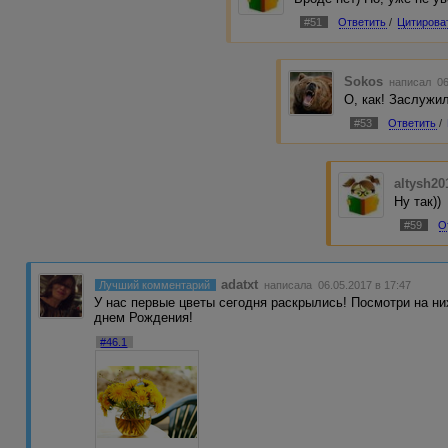
#51
Ответить
/
Цитирова
Sokos
написал 06
О, как! Заслужил
#53
Ответить
/
altysh20
Ну так))
#59
О
adatxt
Лучший комментарий
написала 06.05.2017 в 17:47
У нас первые цветы сегодня раскрылись! Посмотри на них
днем Рождения!
#46.1