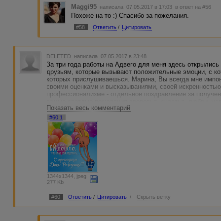
Maggi95
написала 07.05.2017 в 17:03
в ответ на #56
Похоже на то :) Спасибо за пожелания.
#58
Ответить
/
Цитировать
DELETED
написала 07.05.2017 в 23:48
За три года работы на Адвего для меня здесь открылись
друзьям, которые вызывают положительные эмоции, с к
которых прислушиваешься. Марина, Вы всегда мне импон
своими оценками и высказываниями, своей искренностью 
профессионализме - отдельное поздравление за получени
самые светлые пожелания здоровья, счастья, любви, усп
Показать весь комментарий
Вашим родным и близким! (извините, что с опозданием: з
усмотрела вовремя ветку с Вашим праздником). Еще р
#60.1
1344x1344, jpeg
277 Kb
#60
Ответить
/
Цитировать
/
Скрыть ветку