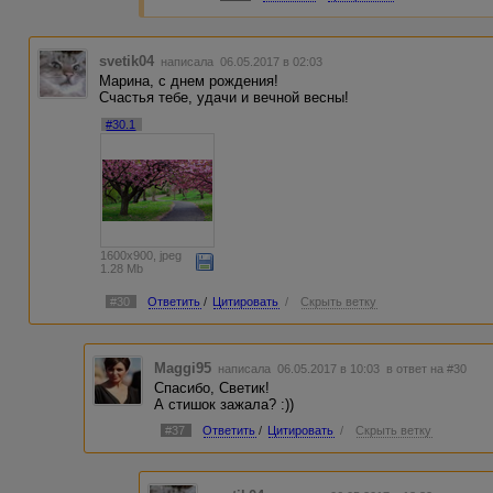
svetik04
написала 06.05.2017 в 02:03
Марина, с днем рождения!
Счастья тебе, удачи и вечной весны!
#30.1
1600x900, jpeg
1.28 Mb
#30
Ответить
/
Цитировать
/
Скрыть ветку
Maggi95
написала 06.05.2017 в 10:03
в ответ на #30
Спасибо, Светик!
А стишок зажала? :))
#37
Ответить
/
Цитировать
/
Скрыть ветку