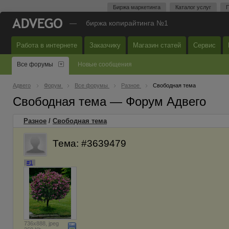
Биржа маркетинга
Каталог услуг
П
—
биржа копирайтинга №1
Работа в интернете
Заказчику
Магазин статей
Сервис
Все форумы
Новые сообщения
Адвего
Форум
Все форумы
Разное
Свободная тема
Свободная тема — Форум Адвего
Разное
/
Свободная тема
Тема: #3639479
#1
736x888, jpeg