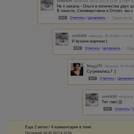
svetik04
написала 06.05.2017 в 13:32
в ответ н
Не я зажала - Ольги в количестве двух шт
В смысле, Селиверстовна и Олгрет, мы с 
#44
Ответить
/
Цитировать
/
Скрыть ветку
svetik04
написала 06.05.2017 в 13:3
И бухали мартини:)
#45
Ответить
/
Цитировать
/
Скры
Maggi95
написала 06.05.20
Сугревались? :)
#47
Ответить
/
Цитироват
svetik04
написала 
Тип таво:)))
#49
Ответить
/
Еще 2 ветки / 4 комментария в темe
Последний:
05.05.2017 в 22:49