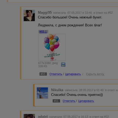
Maggi95
написала 07.05.2017 в 10:46
в ответ на #52
Спасибо большое! Очень нежный букет.
Людмила, с днем рождения! Всех благ!
#55.1
677x1080, jpeg
106 Kb
#55
Ответить
/
Цитировать
/
Скрыть ветку
Nikulka
написала 08.05.2017 в 01:49
в ответ н
Спасибо! Очень-очень приятно))
#61
Ответить
/
Цитировать
adatxt
написала 07.05.2017 в 16:13
в ответ на #52