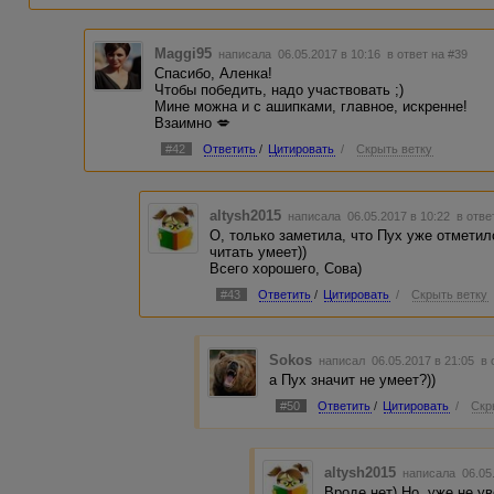
Maggi95
написала 06.05.2017 в 10:16
в ответ на #39
Спасибо, Аленка!
Чтобы победить, надо участвовать ;)
Мине можна и с ашипками, главное, искренне!
Взаимно 💋
#42
Ответить
/
Цитировать
/
Скрыть ветку
altysh2015
написала 06.05.2017 в 10:22
в отве
О, только заметила, что Пух уже отметилс
читать умеет))
Всего хорошего, Сова)
#43
Ответить
/
Цитировать
/
Скрыть ветку
Sokos
написал 06.05.2017 в 21:05
в 
а Пух значит не умеет?))
#50
Ответить
/
Цитировать
/
Скр
altysh2015
написала 06.05
Вроде нет) Но, уже не ув