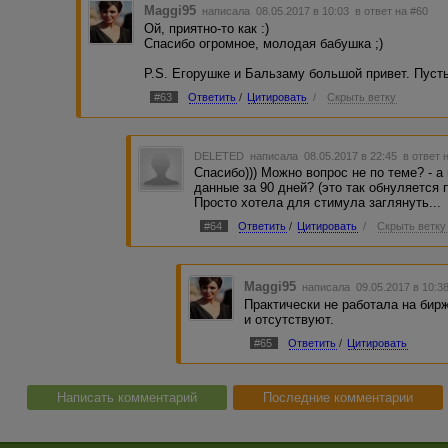
Maggi95
написала 08.05.2017 в 10:03
в ответ на #60
Ой, приятно-то как :)
Спасибо огромное, молодая бабушка ;)
P.S. Егорушке и Бальзаму большой привет. Пуст
#63
Ответить
/
Цитировать
/
Скрыть ветку
DELETED
написала 08.05.2017 в 22:45
в ответ 
Спасибо))) Можно вопрос не по теме? - 
данные за 90 дней? (это так обнуляется 
Просто хотела для стимула заглянуть...
#64
Ответить
/
Цитировать
/
Скрыть ветку
Maggi95
написала 09.05.2017 в 10:
Практически не работала на бир
и отсутствуют.
#65
Ответить
/
Цитировать
Написать комментарий
Последние комментарии