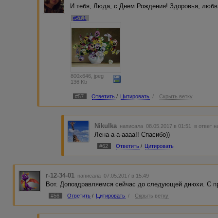
И тебя, Люда, с Днем Рождения! Здоровья, любв
#57.1
800x646, jpeg
136 Kb
#57
Ответить
/
Цитировать
/
Скрыть ветку
Nikulka
написала 08.05.2017 в 01:51
в ответ н
Лена-а-а-аааа!! Спасибо))
#62
Ответить
/
Цитировать
r-12-34-01
написала 07.05.2017 в 15:49
Вот. Допоздравляемся сейчас до следующей днюхи. С пр
#56
Ответить
/
Цитировать
/
Скрыть ветку