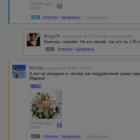
700x509, jpeg
57.0 Kb
#46
Ответить
/
Цитировать
/
Скрыть ветку
Maggi95
написала 06.05.2017 в 19:01
в ответ на #46
Леночка, спасибо. Уж кто легкий, так это ты :) Я
#48
Ответить
/
Цитировать
Nikulka
написала 06.05.2017 в 23:20
А вот не опоздала я, потому как поздравления срока год
Марина!
#52.1
570x532, jpeg
156 Kb
#52
Ответить
/
Цитировать
/
Скрыть ветку