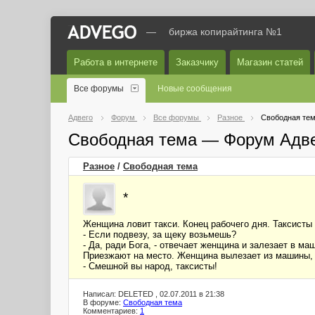
—
биржа копирайтинга №1
Работа в интернете
Заказчику
Магазин статей
Все форумы
Новые сообщения
Адвего
Форум
Все форумы
Разное
Свободная те
Свободная тема — Форум Адв
Разное
/
Свободная тема
*
Женщина ловит такси. Конец рабочего дня. Таксисты 
- Если подвезу, за щеку возьмешь?
- Да, ради Бога, - отвечает женщина и залезает в ма
Приезжают на место. Женщина вылезает из машины, т
- Смешной вы народ, таксисты!
Написал: DELETED , 02.07.2011 в 21:38
В форуме:
Свободная тема
Комментариев:
1