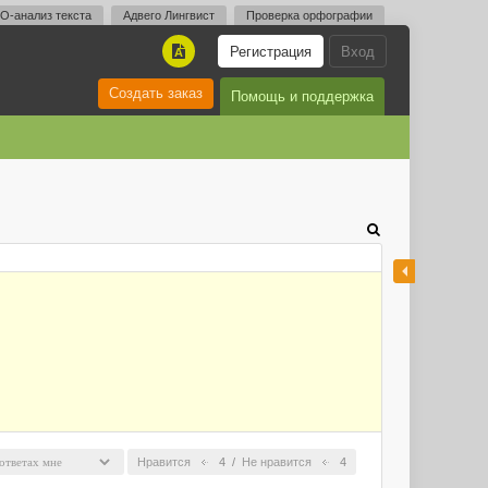
O-анализ текста
Адвего Лингвист
Проверка орфографии
Регистрация
Вход
A
Создать заказ
Помощь и поддержка
Нравится
4
/
Не нравится
4