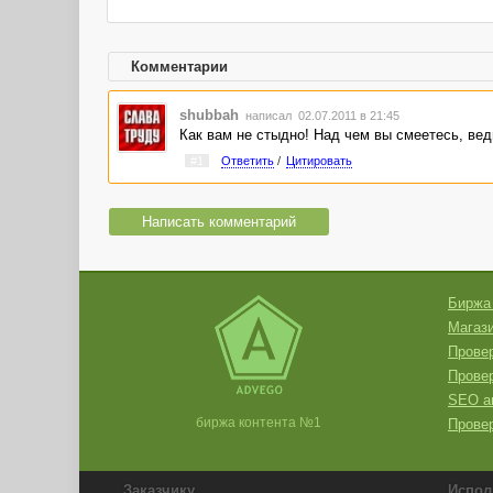
Комментарии
shubbah
написал 02.07.2011 в 21:45
Как вам не стыдно! Над чем вы смеетесь, вед
#1
Ответить
/
Цитировать
Написать комментарий
Биржа
Магази
Провер
Прове
SEO а
биржа контента №1
Провер
Заказчику
Испол