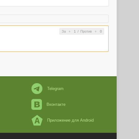
За
1
/
Против
0
Telegram
Вконтакте
Приложение для Android