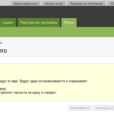
Биржа маркетинга
Каталог услуг
Проверка на антиплагиат
SE
Сервис
Партнёрская программа
Форум
ма
его
едут в парк. Вдруг один останавливается и спрашивает:
шину.
реплет таксиста за щеку и говорит:
Пожаловаться