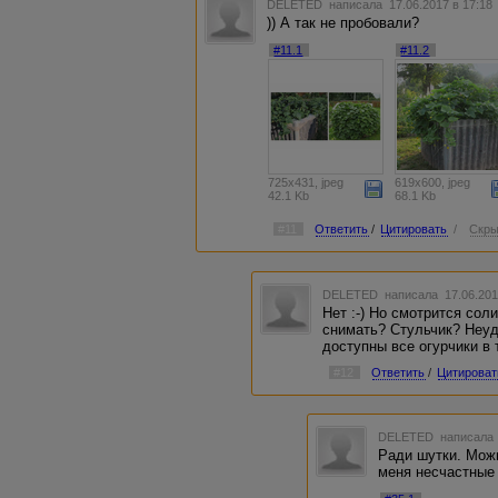
DELETED
написала 17.06.2017 в 17:1
)) А так не пробовали?
#11.1
#11.2
725x431, jpeg
619x600, jpeg
42.1 Kb
68.1 Kb
#11
Ответить
/
Цитировать
/
Скры
DELETED
написала 17.06.201
Нет :-) Но смотрится сол
снимать? Стульчик? Неуд
доступны все огурчики в 
#12
Ответить
/
Цитироват
DELETED
написала 
Ради шутки. Можн
меня несчастные 