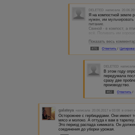
DELETED
написала 20.06.20
Я на компостной земле 
нужен, им мульчировать 
питание.
Свиной - в компост, а пт
всё. Поливать им хорошо
(ну эт пропорции, я в бо
Показать весь коммента
перебродить в тепле, дн
переброда и поливать вс
#76
Ответить
/
Цитирова
Компост не в яме однозн
вкапывать на месте буду
расточительство.
Лично у меня кучи, туда 
DELETED
написала
стекло, железо и прочи
В этом году опр
- само собой понятно). Н
передумала посл
соотношение азота и угл
сразу две пробл
буквально "присаливать",
производство.
поливаю, а просто на ку
навоз любят, заодно при
#82
Ответить
/
всё сгнивает. Весной не
galateya
написала 20.06.2017 в 03:08
в ответ 
Осторожнее с гербицидами. Они имеют т
мясо и молоко. А оттуда к вам в тарелку
Это период распада химиката. Он долже
соединения до уборки урожая.