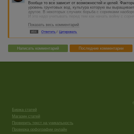
Вообще то все зависит от возможностей и целей. Фактор
уровень грунтовых вод, культура которую вы выращивае
другое. В некоторых случаях борьба с сорняками наобор
И это надо учитывать перед тем как начать войну с сорн
комментарии простите.
Показать весь комментарий
#84
Ответить
/
Цитировать
Написать комментарий
Последние комментарии
Биржа статей
Магазин статей
Проверить текст на уникальность
Проверка орфографии онлайн