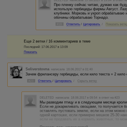
DELETED
написала 17.06.2017 в 19:04
в ответ н
Про пленку сейчас читаю, думаю как буд
использую гербициды фирмы Август. Лазу
клубники. Морковь и укроп обрабатываю 
обочины обрабатываю Торнадо.
#18
Ответить
/
Цитировать
/
Показать ветку
Еще 2 ветки / 16 комментариев в темe
Последний:
17.06.2017 в 13:09
Показать
Seliverstovna
написала 18.06.2017 в 01:40
Зачем фрилансеру гербициды, если кило текста = 2 кило 
#23
Ответить
/
Цитировать
/
Скрыть ветку
DELETED
написала 18.06.2017 в 09:54
в ответ на #23
Мы разводим птицу и в следующем месяце кролик
Если не докармливать овощами, то получается б
оставлять пустовать землю, если на этом можно 
одной картошке, если примерно мешков 25-30 нако
если не продавать их а кормить животных, то мо
зерна. Получается что у тебя все овощи, мясо и я