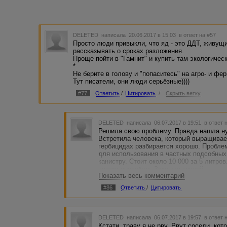
DELETED
написала 20.06.2017 в 15:03
в ответ на #57
Просто люди привыкли, что яд - это ДДТ, живущ
рассказывать о сроках разложения.
Проще пойти в "Гамнит" и купить там экологичес
*
Не берите в голову и "попаситесь" на агро- и ф
Тут писатели, они люди серьёзные))))
#77
Ответить
/
Цитировать
/
Скрыть ветку
DELETED
написала 06.07.2017 в 19:51
в ответ 
Решила свою проблему. Правда нашла ну
Встретила человека, который выращивает
гербицидах разбирается хорошо. Проблем
для использования в частных подсобных 
канистру. Стоит около 10 000 за 5 литро
вашим способом. Закрыла травой.
Показать весь комментарий
#86
Ответить
/
Цитировать
DELETED
написала 06.07.2017 в 19:57
в ответ 
Кстати, траву я не рву. Рвут соседи, ко