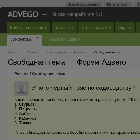
Биржа маркетинга
Каталог услуг
П
—
биржа копирайтинга №1
Работа в интернете
Заказчику
Магазин статей
Сервис
Все форумы
Новые сообщения
Адвего
Форум
Все форумы
Разное
Свободная тема
Свободная тема — Форум Адвего
Разное
/
Свободная тема
У кого черный пояс по садоводству?
Как вы решаете проблему с сорняками для разных культур? Кто-
1. Огурцов.
2. Петрушки.
3. Арбузов.
4. Кабачков.
5. Тыквы.
Или любые другие средства борьбы с сорняками, которые опроб