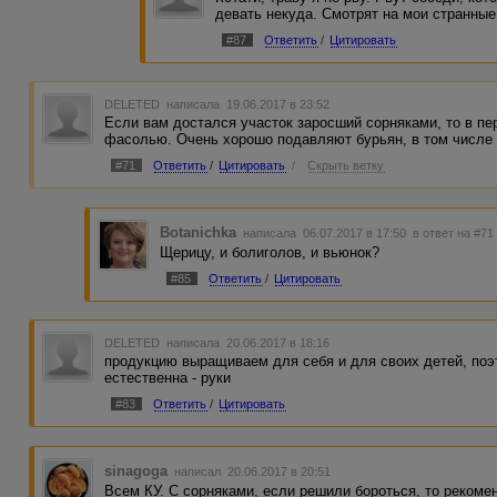
девать некуда. Смотрят на мои странные
#87
Ответить
/
Цитировать
DELETED
написала 19.06.2017 в 23:52
Если вам достался участок заросший сорняками, то в пе
фасолью. Очень хорошо подавляют бурьян, в том числе 
#71
Ответить
/
Цитировать
/
Скрыть ветку
Botanichka
написала 06.07.2017 в 17:50
в ответ на #71
Щерицу, и болиголов, и вьюнок?
#85
Ответить
/
Цитировать
DELETED
написала 20.06.2017 в 18:16
продукцию выращиваем для себя и для своих детей, поэ
естественна - руки
#83
Ответить
/
Цитировать
sinagoga
написал 20.06.2017 в 20:51
Всем КУ. С сорняками, если решили бороться, то реком