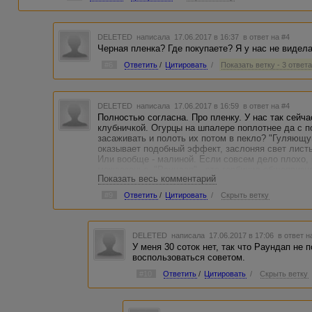
DELETED
написала 17.06.2017 в 16:37
в ответ на #4
Черная пленка? Где покупаете? Я у нас не видел
#6
Ответить
/
Цитировать
/
Показать ветку - 3 ответ
DELETED
написала 17.06.2017 в 16:59
в ответ на #4
Полностью согласна. Про пленку. У нас так сейч
клубничкой. Огурцы на шпалере поплотнее да с по
засаживать и полоть их потом в пекло? "Гуляющ
оказывает подобный эффект, заслоняя свет листь
Или вообще - малиной. Если совсем дело плохо,
межсезонье. "Раундап" - это гербицид общепризн
Показать весь комментарий
#9
Ответить
/
Цитировать
/
Скрыть ветку
DELETED
написала 17.06.2017 в 17:06
в ответ н
У меня 30 соток нет, так что Раундап не 
воспользоваться советом.
#10
Ответить
/
Цитировать
/
Скрыть ветку