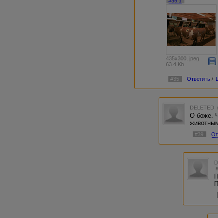
#35.1
435x300, jpeg
63.4 Kb
#35
Ответить
/
DELETED
О боже. 
животным
#39
От
П
П