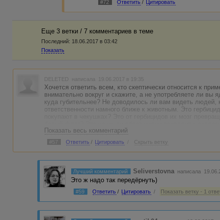
#72
Ответить
/
Цитировать
Еще 3 ветки / 7 комментариев в темe
Последний:
18.06.2017 в 03:42
Показать
DELETED
написала 19.06.2017 в 19:35
Хочется ответить всем, кто скептически относится к при
внимательно вокруг и скажите, а не употребляете ли вы 
куда губительнее? Не доводилось ли вам видеть людей, 
ответственности намного ближе к животным. Это гербици
покупают в чекушках? Это от гербицидов их мозг превращ
белый флаг? Это не их ли образ жизни приводит к экологи
Показать весь комментарий
горы мусора и множатся переносчики инфекций?
#57
Ответить
/
Цитировать
/
Скрыть ветку
Не кажется ли вам, что ваше желание вести здоровый обр
разумнее ли направить сэкономленное время на воспитан
людьми?
Seliverstovna
Лучший комментарий
написала 19.06.
Это ж надо так передёрнуть)
#59
Ответить
/
Цитировать
/
Показать ветку - 1 отве