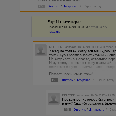
Показать весь комментарий
сезон. И ты еще продавать это мясо можешь. Все
другие нужды. Такой вот деревенский мани мене
#27
Ответить
/
Цитировать
/
Скрыть ветку
Еще 11 комментариев
Последний:
18.06.2017 в 08:23
в ответ на #27
Показать
DELETED
написала 19.06.2017 в 14:23
в ответ н
Засадите хотя бы сотку топинамбуром. Кро
тоже). Куры расклёвывают клубни и бешен
На зиму часть выкопаете, остальное пере
И мульчируйте землю (траву скашивайте 
необсеменённую), кроличий навоз - ваще 
компост). У меня когда травы не хватает,
Показать весь комментарий
трава не растёт, вода экономится(у нас ж
#56
Ответить
/
Цитировать
/
Скрыть ветку
DELETED
написала 19.06.2017 в 19:4
Про компост хотелось бы спросит
в яму? Спасибо за картон. Бюдж
#58
Ответить
/
Цитировать
/
Скры