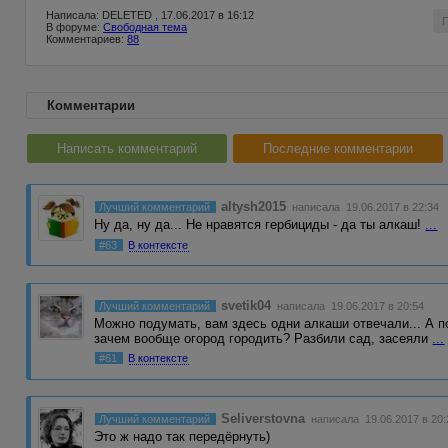
Написала: DELETED , 17.06.2017 в 16:12
В форуме:
Свободная тема
Комментариев:
88
Комментарии
Написать комментарий
Последние комментарии
altysh2015
Лучший комментарий
написала 19.06.2017 в 22:34
Ну да, ну да... Не нравятся гербициды - да ты алкаш!
...
#63
В контексте
svetik04
Лучший комментарий
написала 19.06.2017 в 20:54
Можно подумать, вам здесь одни алкаши отвечали... А п
зачем вообще огород городить? Разбили сад, засеяли
...
#61
В контексте
Seliverstovna
Лучший комментарий
написала 19.06.2017 в 20:
Это ж надо так передёрнуть)