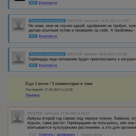
#59
В контексте
Лучший комментарий
DELETED
написала 18.06.2017 в 17:34
Не знаю, мне не скучно одной, одобрения не требую, чу
делаю опытным путем и проверяю на себе. А проблемы -
#42
В контексте
Лучший комментарий
DELETED
написал 18.06.2017 в 13:15
Гербициды еще нелишним будет приплюсовать к натурал
#33
В контексте
Еще 2 ветки / 3 комментария в темe
Последний:
17.06.2017 в 12:58
Показать
DELETED
написала 17.06.2017 в 16:33
Арбузы второй год сажаю под черную пленку. Кабачки, ог
бурьян, сама растет. Гербицидами не пользуюсь, ибо они в
впитываются культурными растениями, а это для организ
#4
Ответить
/
Цитировать
/
Скрыть ветку