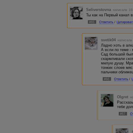
Seliverstovna
написала 19.
Ты как на Первый канал в
#65
Ответить
/
Цитироват
svetik04
написала 
Ладно хоть в алка
А если по теме -
Сад большой был
скармливали скот
милую душу. Мра
тонких слоев мяс
пальчики оближе
#66
Ответить
/
Olgret
на
Рассказы
тебе до
#67
О