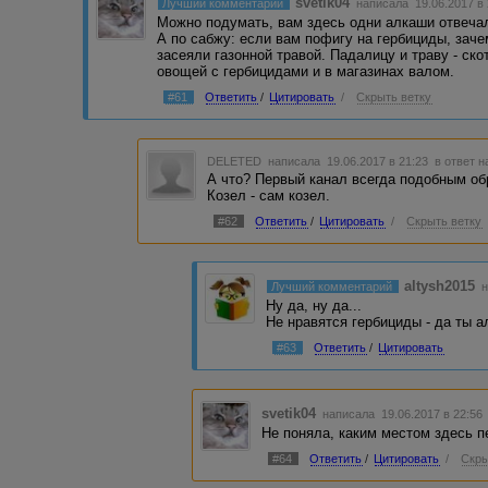
svetik04
Лучший комментарий
написала 19.06.2017 в
Можно подумать, вам здесь одни алкаши отвечал
А по сабжу: если вам пофигу на гербициды, зач
засеяли газонной травой. Падалицу и траву - ско
овощей с гербицидами и в магазинах валом.
#61
Ответить
/
Цитировать
/
Скрыть ветку
DELETED
написала 19.06.2017 в 21:23
в ответ н
А что? Первый канал всегда подобным об
Козел - сам козел.
#62
Ответить
/
Цитировать
/
Скрыть ветку
altysh2015
Лучший комментарий
н
Ну да, ну да...
Не нравятся гербициды - да ты а
#63
Ответить
/
Цитировать
svetik04
написала 19.06.2017 в 22:5
Не поняла, каким местом здесь пе
#64
Ответить
/
Цитировать
/
Скры