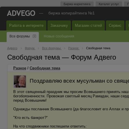
Биржа маркетинга
Каталог услуг
П
—
биржа копирайтинга №1
Работа в интернете
Заказчику
Магазин статей
Сервис
Все форумы
Новые сообщения
Адвего
Форум
Все форумы
Разное
Свободная тема
Свободная тема — Форум Адвего
Разное
/
Свободная тема
Поздравляю всех мусульман со свящ
В этот священный праздник мы просим Всевышнего принять наш по
богобоязненности. Провожая светлый месяц Рамадан, наши сер
перед Всевышним!
Однажды посланник Всевышнего (да благословит его Аллах и пр
"Кто есть банкрот?"
На что сподвижники поспешили ответить: