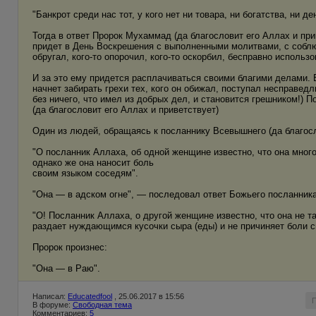
"Банкрот среди нас тот, у кого нет ни товара, ни богатства, ни де
Тогда в ответ Пророк Мухаммад (да благословит его Аллах и при
придет в День Воскрешения с выполненными молитвами, с соблюд
обругал, кого-то опорочил, кого-то оскорбил, бесправно использо
И за это ему придется расплачиваться своими благими делами. Ес
начнет забирать грехи тех, кого он обижал, поступал несправедл
без ничего, что имел из добрых дел, и становится грешником!) По
(да благословит его Аллах и приветствует)
Один из людей, обращаясь к посланнику Всевышнего (да благосл
"О посланник Аллаха, об одной женщине известно, что она мног
однако же она наносит боль
своим языком соседям".
"Она — в адском огне", — последовал ответ Божьего посланник
"О! Посланник Аллаха, о другой женщине известно, что она не та
раздает нуждающимся кусочки сыра (еды) и не причиняет боли 
Пророк произнес:
"Она — в Раю".
Написал:
Educatedfool
, 25.06.2017 в 15:56
В форуме:
Свободная тема
Комментариев:
5