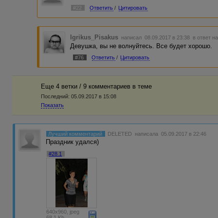
#22
Ответить
/
Цитировать
Igrikus_Pisakus
написал 08.09.2017 в 23:38
в ответ н
Девушка, вы не волнуйтесь. Все будет хорошо.
#76
Ответить
/
Цитировать
Еще 4 ветки / 9 комментариев в темe
Последний:
05.09.2017 в 15:08
Показать
Лучший комментарий
DELETED
написала 05.09.2017 в 22:46
Праздник удался)
#28.1
640x960, jpeg
68.1 Kb