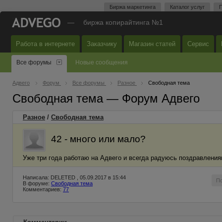
Биржа маркетинга
Каталог услуг
П
—
биржа копирайтинга №1
Работа в интернете
Заказчику
Магазин статей
Сервис
Все форумы
Новые сообщения
Адвего
Форум
Все форумы
Разное
Свободная тема
Свободная тема — Форум Адвего
Разное
/
Свободная тема
42 - много или мало?
Уже три года работаю на Адвего и всегда радуюсь поздравления
Написала: DELETED , 05.09.2017 в 15:44
П
В форуме:
Свободная тема
Комментариев:
77