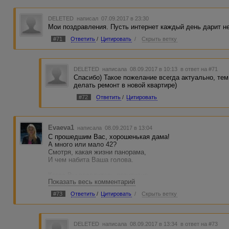
DELETED
написал 07.09.2017 в 23:30
Мои поздравления. Пусть интернет каждый день дарит не
#71
Ответить
/
Цитировать
/
Скрыть ветку
DELETED
написала 08.09.2017 в 10:13
в ответ на #71
Спасибо) Такое пожелание всегда актуально, тем
делать ремонт в новой квартире)
#72
Ответить
/
Цитировать
Evaeva1
написала 08.09.2017 в 13:04
С прошедшим Вас, хорошенькая дама!
А много или мало 42?
Смотря, какая жизни панорама,
И чем набита Ваша голова.
Когда Вы веселитесь позитивно,
Показать весь комментарий
Работать силы есть, еще — шутить,
Порою даже мыслите наивно,
#73
Ответить
/
Цитировать
/
Скрыть ветку
Всегда в самом ликвиде можно быть.
А если Вы устали, сели ровно,
Улыбки нет, усталость на лице,
DELETED
написала 08.09.2017 в 13:34
в ответ на #73
Вы выглядите Бабка-ежка словно