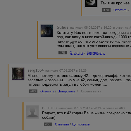
Так я не про нее 
#70
Ответить
/
Sufius
написал 08.09.2017 в 16:20
в ответ на 
Кстати, у Вас вот в нике год рождения з
пор, как вижу в нике какой-нибудь 1990 
памяти думаю, что это какие то малявки
елы-палы, так это уже совсем взрослые 
#75
Ответить
/
Цитировать
serg1554
написал 07.09.2017 в 19:26
Много, потому что мне самому 42... до чертикофф хотитс
веселым и озорным... но мне 42, семья, дом, работа... 
готовы поддержать загул в любой момент....
#63
Ответить
/
Цитировать
/
Скрыть ветку
DELETED
написала 07.09.2017 в 20:24
в ответ на #63
Радует, что к 42 годам Ваша жизнь прекрасно сл
собаки)
#66
Ответить
/
Цитировать