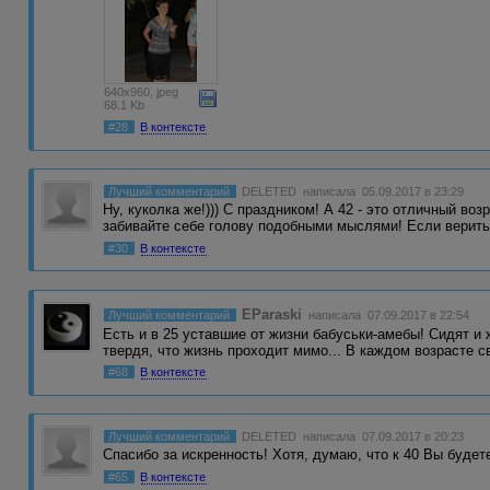
640x960, jpeg
68.1 Kb
#28
В контексте
Лучший комментарий
DELETED
написала 05.09.2017 в 23:29
Ну, куколка же!))) С праздником! А 42 - это отличный воз
забивайте себе голову подобными мыслями! Если верит
#30
В контексте
EParaski
Лучший комментарий
написала 07.09.2017 в 22:54
Есть и в 25 уставшие от жизни бабуськи-амебы! Сидят и 
твердя, что жизнь проходит мимо... В каждом возрасте 
#68
В контексте
Лучший комментарий
DELETED
написала 07.09.2017 в 20:23
Спасибо за искренность! Хотя, думаю, что к 40 Вы будет
#65
В контексте