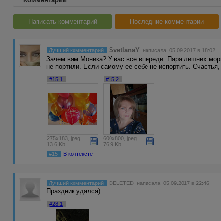
Комментарии
Написать комментарий
Последние комментарии
SvetlanaY
Лучший комментарий
написала 05.09.2017 в 18:02
Зачем вам Моника? У вас все впереди. Пара лишних мо
не портили. Если самому ее себе не испортить. Счастья
#15.1
#15.2
275x183, jpeg
600x800, jpeg
13.6 Kb
76.9 Kb
#15
В контексте
Лучший комментарий
DELETED
написала 05.09.2017 в 22:46
Праздник удался)
#28.1