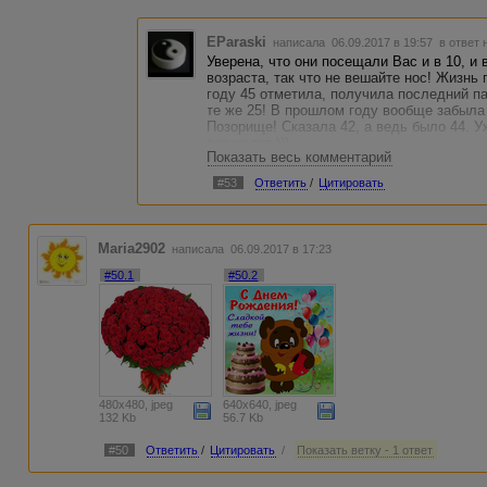
EParaski
написала 06.09.2017 в 19:57
в ответ 
Уверена, что они посещали Вас и в 10, и в 
возраста, так что не вешайте нос! Жизнь 
году 45 отметила, получила последний па
те же 25! В прошлом году вообще забыла 
Позорище! Сказала 42, а ведь было 44. У
результат ))).
Показать весь комментарий
#53
Ответить
/
Цитировать
Maria2902
написала 06.09.2017 в 17:23
#50.1
#50.2
480x480, jpeg
640x640, jpeg
132 Kb
56.7 Kb
#50
Ответить
/
Цитировать
/
Показать ветку - 1 ответ