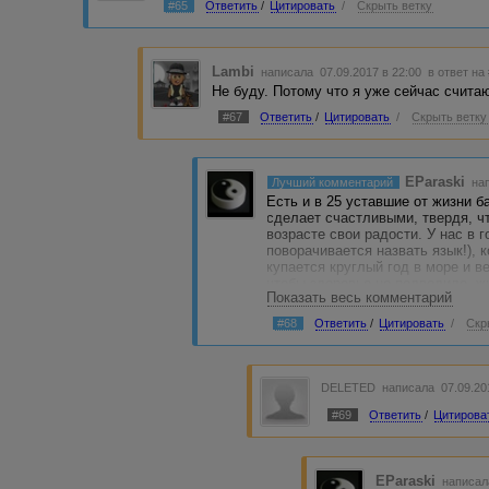
#65
Ответить
/
Цитировать
/
Скрыть ветку
Lambi
написала 07.09.2017 в 22:00
в ответ на
Не буду. Потому что я уже сейчас считаю
#67
Ответить
/
Цитировать
/
Скрыть ветку
EParaski
Лучший комментарий
нап
Есть и в 25 уставшие от жизни б
сделает счастливыми, твердя, ч
возрасте свои радости. У нас в 
поворачивается назвать язык!), 
купается круглый год в море и в
чтобы здоровье не подводило, ж
Показать весь комментарий
возрасте!
#68
Ответить
/
Цитировать
/
Скр
DELETED
написала 07.09.20
#69
Ответить
/
Цитирова
EParaski
написал