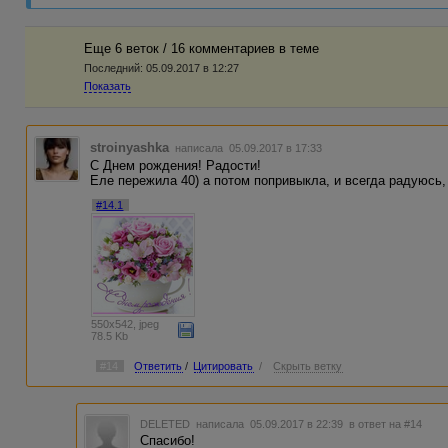
Еще 6 веток / 16 комментариев в темe
Последний:
05.09.2017 в 12:27
Показать
stroinyashka
написала 05.09.2017 в 17:33
С Днем рождения! Радости!
Еле пережила 40) а потом попривыкла, и всегда радуюсь
#14.1
550x542, jpeg
78.5 Kb
#14
Ответить
/
Цитировать
/
Скрыть ветку
DELETED
написала 05.09.2017 в 22:39
в ответ на #14
Спасибо!