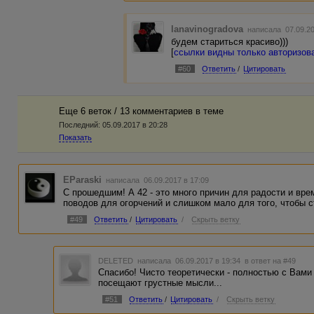
lanavinogradova
написала 07.09.2
будем стариться красиво)))
[
ссылки видны только авторизо
#60
Ответить
/
Цитировать
Еще 6 веток / 13 комментариев в темe
Последний:
05.09.2017 в 20:28
Показать
EParaski
написала 06.09.2017 в 17:09
С прошедшим! А 42 - это много причин для радости и вре
поводов для огорчений и слишком мало для того, чтобы с
#49
Ответить
/
Цитировать
/
Скрыть ветку
DELETED
написала 06.09.2017 в 19:34
в ответ на #49
Спасибо! Чисто теоретически - полностью с Вами 
посещают грустные мысли...
#51
Ответить
/
Цитировать
/
Скрыть ветку