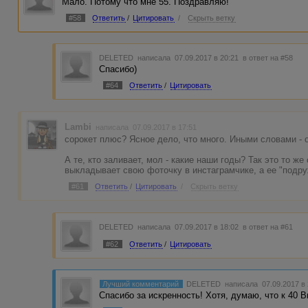
Мало. Потому что мне 55. Поздравляю!
#58
Ответить
/
Цитировать
/
Скрыть ветку
DELETED
написала 07.09.2017 в 20:21
в ответ на #58
Спасибо)
#64
Ответить
/
Цитировать
Lambi
написала 07.09.2017 в 17:51
сорокет плюс? Ясное дело, что много. Иными словами - 
А те, кто заливает, мол - какие наши годы? Так это то ж
выкладывает свою фоточку в инстаграмчике, а ее "подру
#61
Ответить
/
Цитировать
/
Скрыть ветку
DELETED
написала 07.09.2017 в 18:02
в ответ на #61
#62
Ответить
/
Цитировать
Лучший комментарий
DELETED
написала 07.09.2017 в
Спасибо за искренность! Хотя, думаю, что к 40 