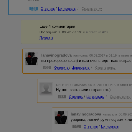
#28
Ответить
/
Цитировать
/
Скрыть ветку
Еще 4 комментария
Последний:
05.09.2017 в 19:56
в ответ на #28
Показать
lanavinogradova
написала 06.09.2017 в 01:19
в ответ 
вы прехорошенькая) и вам очень идет ваш возраст
#33
Ответить
/
Цитировать
/
Скрыть ветку
DELETED
написала 06.09.2017 в 11:15
в ответ н
Ну вот, заставили покраснеть)
#37
Ответить
/
Цитировать
/
Скрыть ветку
lanavinogradova
написала 06.09.20
уверена, легкий румянец вам к ли
#41
Ответить
/
Цитировать