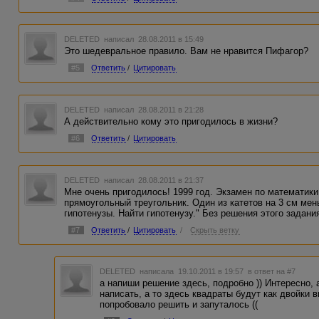
DELETED
написал 28.08.2011 в 15:49
Это шедевральное правило. Вам не нравится Пифагор?
#5
Ответить
/
Цитировать
DELETED
написал 28.08.2011 в 21:28
А действительно кому это пригодилось в жизни?
#6
Ответить
/
Цитировать
DELETED
написал 28.08.2011 в 21:37
Мне очень пригодилось! 1999 год. Экзамен по математик
прямоугольный треугольник. Один из катетов на 3 см мен
гипотенузы. Найти гипотенузу." Без решения этого задания
#7
Ответить
/
Цитировать
/
Скрыть ветку
DELETED
написала 19.10.2011 в 19:57
в ответ на #7
а напиши решение здесь, подробно )) Интересно, 
написать, а то здесь квадраты будут как двойки 
попробовало решить и запуталось ((