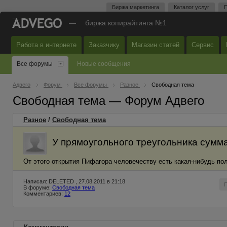
Биржа маркетинга
Каталог услуг
П
—
биржа копирайтинга №1
Работа в интернете
Заказчику
Магазин статей
Сервис
Все форумы
Новые сообщения
Адвего
Форум
Все форумы
Разное
Свободная тема
Свободная тема — Форум Адвего
Разное
/
Свободная тема
У прямоугольного треугольника сумма
От этого открытия Пифагора человечеству есть какая-нибудь по
Написал: DELETED , 27.08.2011 в 21:18
В форуме:
Свободная тема
Комментариев:
12