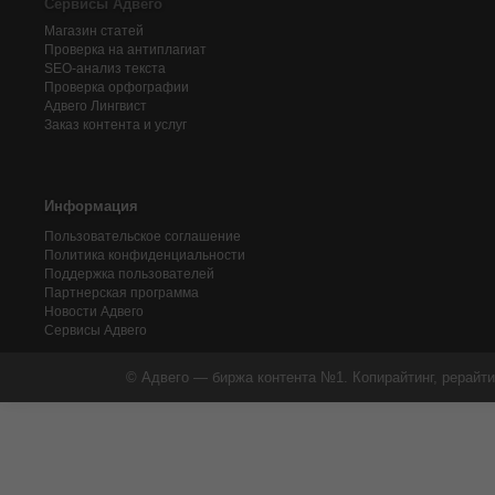
Сервисы Адвего
Магазин статей
Проверка на антиплагиат
SEO-анализ текста
Проверка орфографии
Адвего
Лингвист
Заказ контента и услуг
Информация
Пользовательское соглашение
Политика конфиденциальности
Поддержка пользователей
Партнерская программа
Новости Адвего
Сервисы Адвего
© Адвего — биржа контента №1. Копирайтинг, рерайти