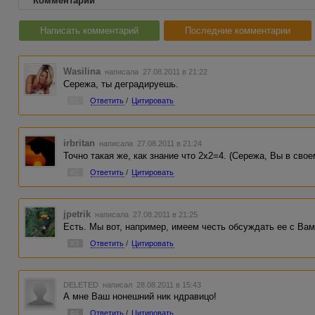
Комментарии
Написать комментарий
Последние комментарии
Wasilina
написала 27.08.2011 в 21:22
Сережа, ты деградируешь.
#1
Ответить
/
Цитировать
irbritan
написала 27.08.2011 в 21:24
Точно такая же, как знание что 2х2=4. (Сережа, Вы в сво
#2
Ответить
/
Цитировать
jpetrik
написала 27.08.2011 в 21:25
Есть. Мы вот, например, имеем честь обсуждать ее с Вам
#3
Ответить
/
Цитировать
DELETED
написал 28.08.2011 в 15:43
А мне Ваш нонешний ник ндравицо!
#4
Ответить
/
Цитировать