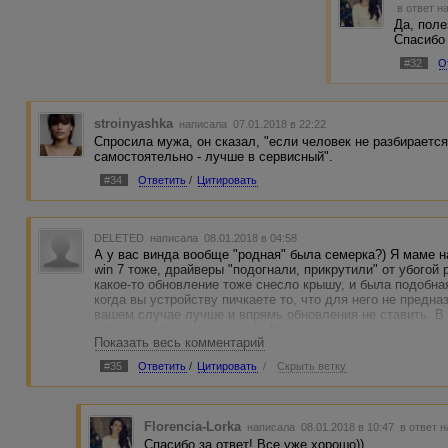
в ответ н
Да, поле
Спасибо
#32
О
stroinyashka
написала 07.01.2018 в 22:22
Спросила мужа, он сказал, "если человек не разбирается
самостоятельно - лучше в сервисный".
#34
Ответить
/
Цитировать
DELETED
написала 08.01.2018 в 04:58
А у вас винда вообще "родная" была семерка?) Я маме н
win 7 тоже, драйверы "подогнали, прикрутили" от убогой 
какое-то обновление тоже снесло крышу, и была подобна
когда вы устройству пичкаете то, что для него не предна
вашем случае лучше и впрямь обновления не ставить. В
старых ноутов, когда до win 10 обновление предлагалось
Показать весь комментарий
И кстати, обычно точка восстановления проблему устраня
Если установить заново, то сначала почитайте и/или рас
#35
Ответить
/
Цитировать
/
Скрыть ветку
биос (f2 или delete обычно), что делать дальше и куда к
Ну и диску/флешку надо создать у кого-то или, если сра
В общем геморроя хапнули, конечно)
Florencia-Lorka
написала 08.01.2018 в 10:47
в ответ н
Спасибо за ответ! Все уже хорошо))