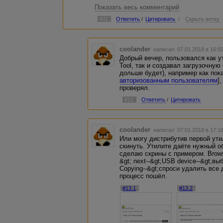
Да, в сети всё есть, но мне попадается т
Показать весь комментарий
Или покажите, пжл, годный ресурс, где ч
#11
Ответить
/
Цитировать
/
Скрыть ветку
Спасибо.
coolander
написал 07.01.2018 в 16:
Добрый вечер, пользовался как 
Tool, так и создавал загрузочну
дольше будет), например как пока
авторизованным пользователям
]
проверял.
#12
Ответить
/
Цитировать
coolander
написал 07.01.2018 в 17:
Или могу дистрибутив первой ути
скинуть. Утилите даёте нужный о
сделаю скрины с примером. Brows
&gt; next--&gt;USB device--&gt;в
Copying--&gt;спроси удалить все
процесс пошёл.
#13.1
#13.2