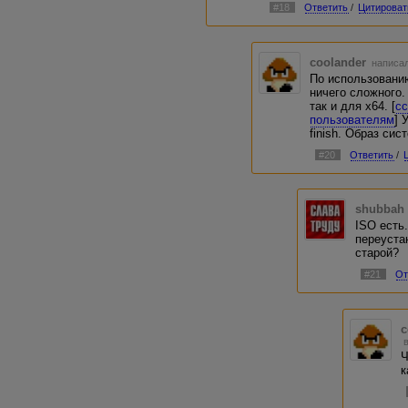
#18
Ответить
/
Цитироват
coolander
написал
По использовани
ничего сложного.
так и для x64. [
с
пользователям
] 
finish. Образ си
#20
Ответить
/
shubbah
ISO есть.
переуста
старой?
#21
От
c
Ч
к