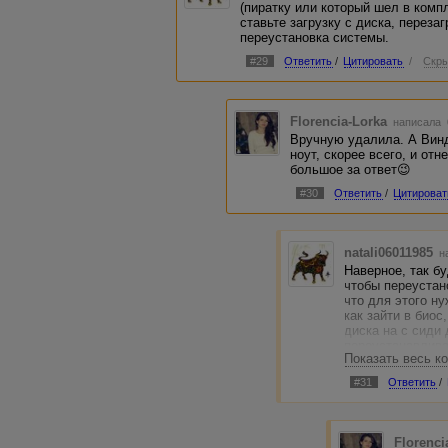
(пиратку или который шел в комп
ставьте загрузку с диска, переза
переустановка системы.
#29
Ответить
/
Цитировать
/
Скры
Florencia-Lorka
написала 
Вручную удалила. А Винд
ноут, скорее всего, и от
большое за ответ😉
#30
Ответить
/
Цитироват
natali06011985
н
Наверное, так б
чтобы переустан
что для этого ну
как зайти в биос
диска на с сиди 
переустанавлива
Показать весь к
сервисе вы запла
может сделать к
#31
Ответить
/
инфы, как переу
Florenci