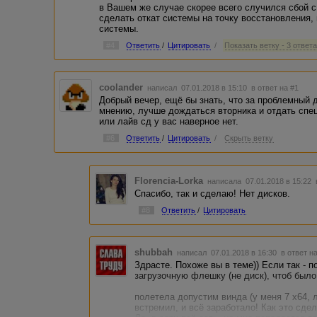
в Вашем же случае скорее всего случился сбой с
сделать откат системы на точку восстановления,
системы.
#4
Ответить
/
Цитировать
/
Показать ветку - 3 ответ
coolander
написал 07.01.2018 в 15:10
в ответ на #1
Добрый вечер, ещё бы знать, что за проблемный 
мнению, лучше дождаться вторника и отдать спец
или лайв сд у вас наверное нет.
#6
Ответить
/
Цитировать
/
Скрыть ветку
Florencia-Lorka
написала 07.01.2018 в 15:22
Спасибо, так и сделаю! Нет дисков.
#8
Ответить
/
Цитировать
shubbah
написал 07.01.2018 в 16:30
в ответ н
Здрасте. Похоже вы в теме)) Если так - п
загрузочную флешку (не диск), чтоб было
полетела допустим винда (у меня 7 х64, 
встремил, и всё заработало! Как это сде