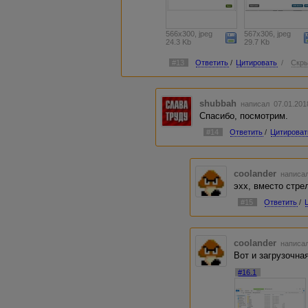
566x300, jpeg
567x306, jpeg
24.3 Kb
29.7 Kb
#13
Ответить
/
Цитировать
/
Скры
shubbah
написал 07.01.201
Спасибо, посмотрим.
#14
Ответить
/
Цитироват
coolander
написал
эхх, вместо стрел
#15
Ответить
/
coolander
написал
Вот и загрузочн
#16.1