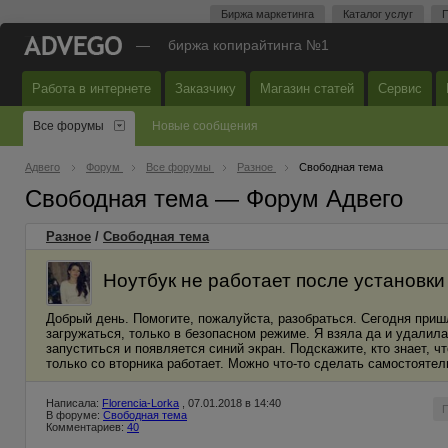
Биржа маркетинга
Каталог услуг
П
—
биржа копирайтинга №1
Работа в интернете
Заказчику
Магазин статей
Сервис
Все форумы
Новые сообщения
Адвего
Форум
Все форумы
Разное
Свободная тема
Свободная тема — Форум Адвего
Разное
/
Свободная тема
Ноутбук не работает после установк
Добрый день. Помогите, пожалуйста, разобраться. Сегодня приш
загружаться, только в безопасном режиме. Я взяла да и удалила
запуститься и появляется синий экран. Подскажите, кто знает, 
только со вторника работает. Можно что-то сделать самостояте
Написала:
Florencia-Lorka
, 07.01.2018 в 14:40
В форуме:
Свободная тема
Комментариев:
40