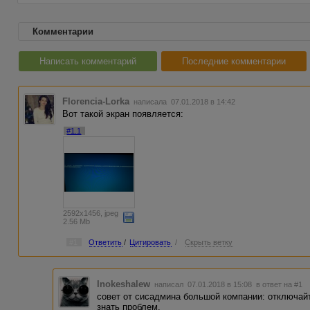
Комментарии
Написать комментарий
Последние комментарии
Florencia-Lorka
написала 07.01.2018 в 14:42
Вот такой экран появляется:
#1.1
2592x1456, jpeg
2.56 Mb
#1
Ответить
/
Цитировать
/
Скрыть ветку
Inokeshalew
написал 07.01.2018 в 15:08
в ответ на #1
совет от сисадмина большой компании: отключайт
знать проблем.