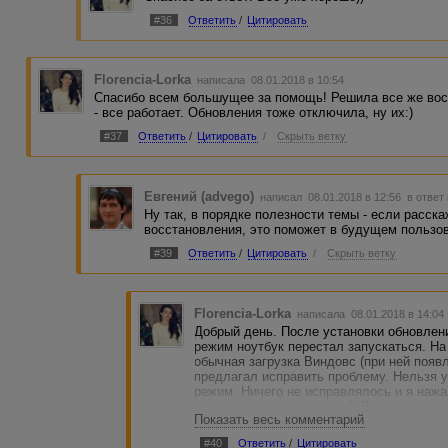
#36
Ответить
/
Цитировать
Florencia-Lorka
написала 08.01.2018 в 10:54
Спасибо всем большущее за помощь! Решила все же вос
- все работает. Обновления тоже отключила, ну их:)
#37
Ответить
/
Цитировать
/
Скрыть ветку
Евгений (advego)
написал 08.01.2018 в 12:56
в ответ
Ну так, в порядке полезности темы - если расск
восстановления, это поможет в будущем пользов
#39
Ответить
/
Цитировать
/
Скрыть ветку
Florencia-Lorka
написала 08.01.2018 в 14:0
Добрый день. После установки обновлен
режим ноутбук перестал запускаться. На 
обычная загрузка Виндовс (при ней появл
предлагал исправить проблему. Нельзя 
режим. Ничего не исправлялось и я наж
восстановления системы". Выбрала нужн
Показать весь комментарий
несколько минут, ноутбук перезагрузился
На втором ноуте была такая же проблем
#40
Ответить
/
Цитировать