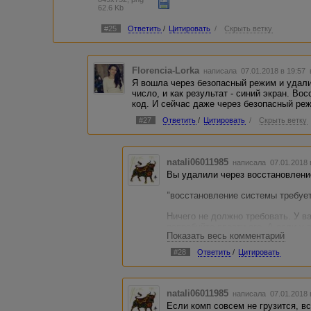
62.6 Kb
#25
Ответить
/
Цитировать
/
Скрыть ветку
Florencia-Lorka
написала 07.01.2018 в 19:57
Я вошла через безопасный режим и удали
число, и как результат - синий экран. Во
код. И сейчас даже через безопасный реж
#27
Ответить
/
Цитировать
/
Скрыть ветку
natali06011985
написала 07.01.2018
Вы удалили через восстановлени
"восстановление системы требует 
Ничего не должно требовать. У в
попробуйте ввести его. А если у 
Показать весь комментарий
зайти с учетки администратора. 
восстановление с загрузочного ди
#28
Ответить
/
Цитировать
вас запрашивают пароль, а вы ег
энтер.
P.S. В будущем старайтесь удаля
natali06011985
написала 07.01.2018 
Ручное удаление нефига не панац
Если комп совсем не грузится, в