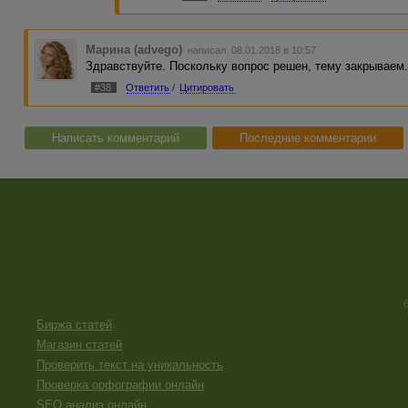
одновременно), но там я ничего вручную
восстановление системы через панель у
Марина (advego)
написал 08.01.2018 в 10:57
Здравствуйте. Поскольку вопрос решен, тему закрываем
#38
Ответить
/
Цитировать
Написать комментарий
Последние комментарии
Биржа статей
Магазин статей
Проверить текст на уникальность
Проверка орфографии онлайн
SEO анализ онлайн