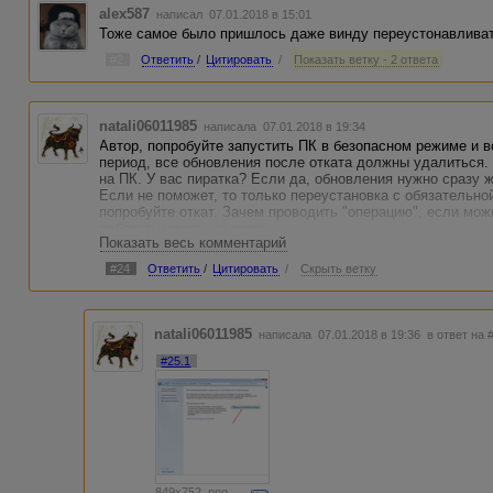
alex587
написал 07.01.2018 в 15:01
Тоже самое было пришлось даже винду переустонавливат
#2
Ответить
/
Цитировать
/
Показать ветку - 2 ответа
natali06011985
написала 07.01.2018 в 19:34
Автор, попробуйте запустить ПК в безопасном режиме и в
период, все обновления после отката должны удалиться.
на ПК. У вас пиратка? Если да, обновления нужно сразу 
Если не поможет, то только переустановка с обязательной
попробуйте откат. Зачем проводить "операцию", если мож
работать ничуть не хуже.
Показать весь комментарий
#24
Ответить
/
Цитировать
/
Скрыть ветку
natali06011985
написала 07.01.2018 в 19:36
в ответ на 
#25.1
849x752, png