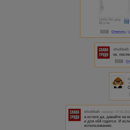
1045x766, jpeg
88.9 Kb
#16
Ответить
/
shubbah
ок, после
#17
От
c
С
shubbah
написал 07.01.201
а кстати да, давайте на в
и для х64 годится. И есл
использованию.