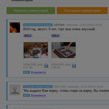
Комментарии
Написать комментарий
Последние комментарии
irbritan
Лучший комментарий
написала 12.01.2018 в 18:29
2013 год, август, 5 лет, торт был очень вкусный)
#46.1
#46.2
3008x2000, jpeg
3008x2000, jpeg
2.04 Mb
1.98 Mb
#46
В контексте
Лучший комментарий
DELETED
написала 12.01.2018 в 15:26
"Мы выдали Вам марку, чтобы глядя на марку, Вы понима
#30
В контексте