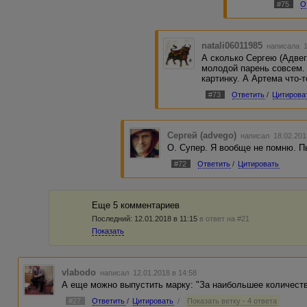
#75
О
natali06011985
написала 1
А сколько Сергею (Адвег
молодой парень совсем. 
картинку. А Артема что-
#73
Ответить
/
Цитирова
Сергей (advego)
написал 18.02.201
О. Супер. Я вообще не помню. П
#72
Ответить
/
Цитировать
Еще 5 комментариев
Последний:
12.01.2018 в 11:15
в ответ на #21
Показать
vlabodo
написал 12.01.2018 в 14:58
А еще можно выпустить марку: "За наибольшее количество
#27
Ответить
/
Цитировать
/
Показать ветку - 4 ответа