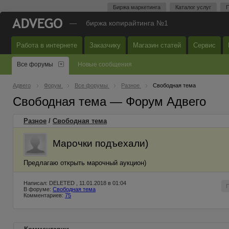
Биржа маркетинга
Каталог услуг
П
—
биржа копирайтинга №1
Работа в интернете
Заказчику
Магазин статей
Сервис
Все форумы
Новые сообщения
Адвего
Форум
Все форумы
Разное
Свободная тема
Свободная тема — Форум Адвего
Разное
/
Свободная тема
Марочки подъехали)
Предлагаю открыть марочный аукцион)
Написал: DELETED , 11.01.2018 в 01:04
В форуме:
Свободная тема
Комментариев:
75