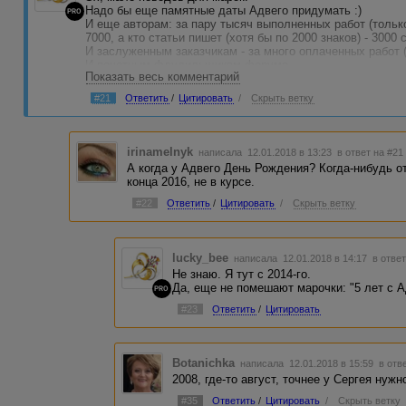
Надо бы еще памятные даты Адвего придумать :)
PRO
И еще авторам: за пару тысяч выполненных работ (только
7000, а кто статьи пишет (хотя бы по 2000 знаков) - 3000
И заслуженным заказчикам - за много оплаченных работ 
И почетным флудильщикам форума.
Показать весь комментарий
И altysh2015 - марку "Скорая помощь Адвего"
А Votvam - марку "Наши люди доберутся куда угодно"
#21
Ответить
/
Цитировать
/
Скрыть ветку
А scepsis - марку "А поговорить?"
А UlchikKiwi, Rokintis’у и еще нескольким пользователям
А svetik04, Agnessa1970, irbritan, Botanichka и другим а
зарегистрировавшимся с 2008-2010 - марку "СтОрожил Адв
irinamelnyk
написала 12.01.2018 в 13:23
в ответ на #21
они не старые!)
А когда у Адвего День Рождения? Когда-нибудь от
конца 2016, не в курсе.
И пару специальных марок от Администрации:
"Любитель бани" - за большое количество банов
#22
Ответить
/
Цитировать
/
Скрыть ветку
"За красивые глаза" - просто так, без повода
:) :) :) :) :) :)) :)) :)) :)) :)) :))) :))) :))) :))) :)))
lucky_bee
написала 12.01.2018 в 14:17
в ответ
Не знаю. Я тут с 2014-го.
Да, еще не помешают марочки: "5 лет с Адв
PRO
#23
Ответить
/
Цитировать
Botanichka
написала 12.01.2018 в 15:59
в отв
2008, где-то август, точнее у Сергея нужн
#35
Ответить
/
Цитировать
/
Скрыть ветку