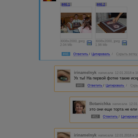
#46.1
#46.2
3008x2000, jpeg
3008x2000, jpeg
2.04 Mb
1.98 Mb
#46
Ответить
/
Цитировать
/
Скрыть ветку
irinamelnyk
написала 12.01.2018 в 
Ух ты! На первой фотке такие ис
#49
Ответить
/
Цитировать
/
Скры
Botanichka
написала 12.01
это они еще торта не ели
#52
Ответить
/
Цитироват
irinamelnyk
написала 12.01.2018 в 