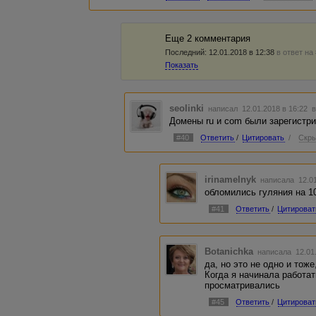
Еще 2 комментария
Последний:
12.01.2018 в 12:38
в ответ на
Показать
seolinki
написал 12.01.2018 в 16:22
в
Домены ru и com были зарегистри
#40
Ответить
/
Цитировать
/
Скры
irinamelnyk
написала 12.01
обломились гуляния на 10
#41
Ответить
/
Цитироват
Botanichka
написала 12.01
да, но это не одно и тож
Когда я начинала работат
просматривались
#45
Ответить
/
Цитироват