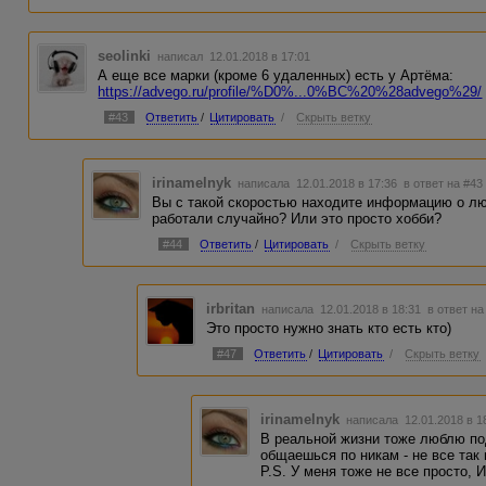
seolinki
написал 12.01.2018 в 17:01
А еще все марки (кроме 6 удаленных) есть у Артёма:
https://advego.ru/profile/%D0%...0%BC%20%28advego%29/
#43
Ответить
/
Цитировать
/
Скрыть ветку
irinamelnyk
написала 12.01.2018 в 17:36
в ответ на #43
Вы с такой скоростью находите информацию о лю
работали случайно? Или это просто хобби?
#44
Ответить
/
Цитировать
/
Скрыть ветку
irbritan
написала 12.01.2018 в 18:31
в ответ на
Это просто нужно знать кто есть кто)
#47
Ответить
/
Цитировать
/
Скрыть ветку
irinamelnyk
написала 12.01.2018 в 
В реальной жизни тоже люблю под
общаешься по никам - не все так 
P.S. У меня тоже не все просто, 