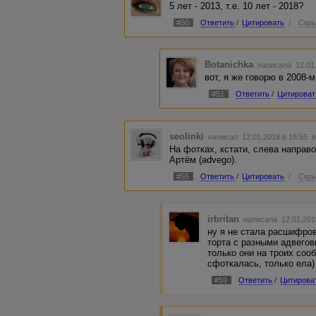
5 лет - 2013, т.е. 10 лет - 2018?
#50
Ответить
/
Цитировать
/
Скры
Botanichka
написала 12.01
вот, я же говорю в 2008-м
#51
Ответить
/
Цитироват
seolinki
написал 12.01.2018 в 18:55
в
На фотках, кстати, слева направо:
Артём (advego).
#55
Ответить
/
Цитировать
/
Скры
irbritan
написала 12.01.201
ну я не стала расшифров
торта с разными адвегов
только они на троих сооб
сфоткалась, только ела)
#59
Ответить
/
Цитирова