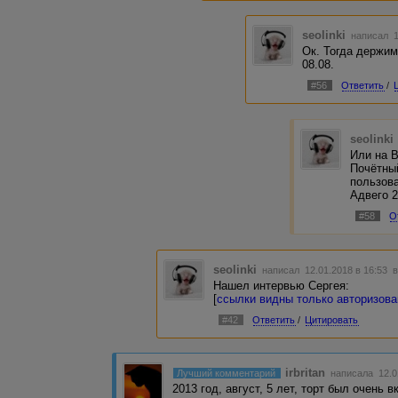
seolinki
написал 1
Ок. Тогда держим
08.08.
#56
Ответить
/
seolinki
Или на 
Почётны
пользов
Адвего 
#58
О
seolinki
написал 12.01.2018 в 16:53
в
Нашел интервью Сергея:
[
ссылки видны только авторизов
#42
Ответить
/
Цитировать
irbritan
Лучший комментарий
написала 12.0
2013 год, август, 5 лет, торт был очень в