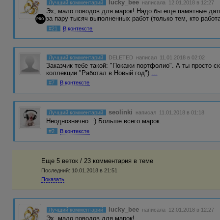
lucky_bee
Лучший комментарий
написала 12.01.2018 в 12:27
Эх, мало поводов для марок! Надо бы еще памятные дат
за пару тысяч выполненных работ (только тем, кто работ
PRO
#21
В контексте
Лучший комментарий
DELETED
написал 11.01.2018 в 02:02
Заказчик тебе такой: "Покажи портфолио". А ты просто 
коллекции "Работал в Новый год")
...
#7
В контексте
seolinki
Лучший комментарий
написал 11.01.2018 в 01:18
Неоднозначно. :) Больше всего марок.
#2
В контексте
Еще 5 веток / 23 комментария в темe
Последний:
10.01.2018 в 21:51
Показать
lucky_bee
Лучший комментарий
написала 12.01.2018 в 12:27
Эх, мало поводов для марок!