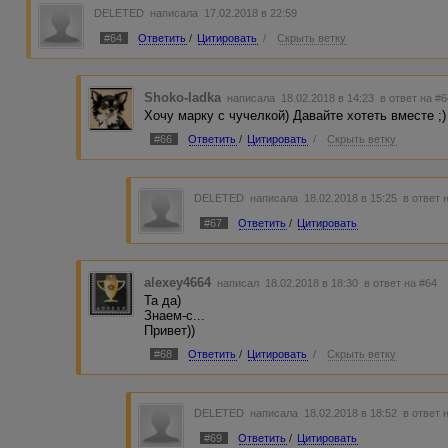
DELETED
написала 17.02.2018 в 22:59
#64
Ответить
/
Цитировать
/
Скрыть ветку
Shoko-ladka
написала 18.02.2018 в 14:23
в ответ на #
Хочу марку с чучелкой) Давайте хотеть вместе ;)
#66
Ответить
/
Цитировать
/
Скрыть ветку
DELETED
написала 18.02.2018 в 15:25
в ответ 
#67
Ответить
/
Цитировать
alexey4664
написал 18.02.2018 в 18:30
в ответ на #64
Та да)
Знаем-с...
Привет))
#68
Ответить
/
Цитировать
/
Скрыть ветку
DELETED
написала 18.02.2018 в 18:52
в ответ 
#69
Ответить
/
Цитировать