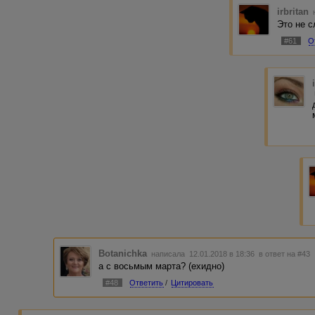
irbritan
Это не с
#61
О
Botanichka
написала 12.01.2018 в 18:36
в ответ на #43
а с восьмым марта? (ехидно)
#48
Ответить
/
Цитировать