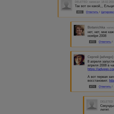
DELETED
написал 18.02.201
Так вот он какой,,, Ельц
#65
Ответить
/
Цитирова
Botanichka
напис
нет, нет, мне каж
ноября 2008
#70
Ответить
/
Сергей (advego)
8 апреля запуст
апреля 2008 в ча
https://advego.co
А вот первая за
восстановил:
ht
#74
Ответить
/
DELETED
Секунды 
летят.