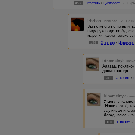
#53
Ответить
/
Цитировать
/
Скры
irbritan
написала 12.01.201
Вы не много не поняли, ко
виду руководство Адвего 
марочки, какие только вы
#54
Ответить
/
Цитироват
irinamelnyk
напис
Аааааа, понятно)
дошло погодя.
#57
Ответить
/
irinamelnyk
напи
У меня в голове
"Наши фото", та
выуживал инфор
Догадываюсь как
#60
Ответить
/