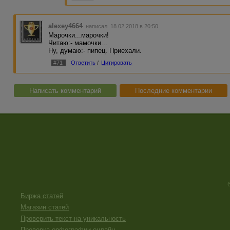
alexey4664
написал 18.02.2018 в 20:50
Марочки...марочки!
Читаю:- мамочки...
Ну, думаю:- пипец. Приехали.
#71
Ответить
/
Цитировать
Написать комментарий
Последние комментарии
Биржа статей
Магазин статей
Проверить текст на уникальность
Проверка орфографии онлайн