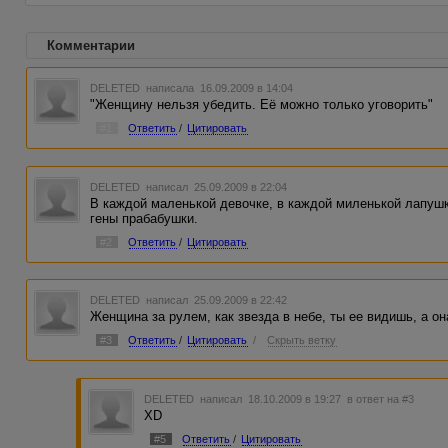
Комментарии
DELETED
написала 16.09.2009 в 14:04
"Женщину нельзя убедить. Её можно только уговорить"
#1
Ответить
/
Цитировать
DELETED
написал 25.09.2009 в 22:04
В каждой маленькой девочке, в каждой миленькой лапушк
гены прабабушки.
#2
Ответить
/
Цитировать
DELETED
написал 25.09.2009 в 22:42
Женщина за рулем, как звезда в небе, ты ее видишь, а она
#3
Ответить
/
Цитировать
/
Скрыть ветку
DELETED
написал 18.10.2009 в 19:27
в ответ на #3
XD
#5
Ответить
/
Цитировать