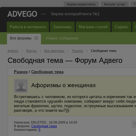
Биржа маркетинга
Каталог услуг
П
—
биржа копирайтинга №1
Работа в интернете
Заказчику
Магазин статей
Сервис
Все форумы
Новые сообщения
Адвего
Форум
Все форумы
Разное
Свободная тема
Свободная тема — Форум Адвего
Разное
/
Свободная тема
Афоризмы о женщинах
Встретившись с человеком, из которого цитаты и изречения так
люди становятся «душой» компании, собирают вокруг себя людей
веселые фразочки, шутки, подколки, остроумные высказывания и
разговоре, а что знаете вы?)))
Написала: DELETED , 16.09.2009 в 14:03
В форуме:
Свободная тема
Комментариев:
5