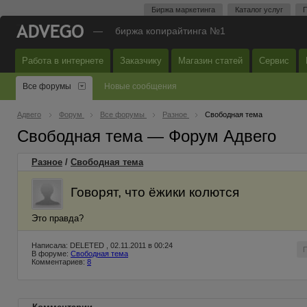
Биржа маркетинга
Каталог услуг
П
—
биржа копирайтинга №1
Работа в интернете
Заказчику
Магазин статей
Сервис
Все форумы
Новые сообщения
Адвего
Форум
Все форумы
Разное
Свободная тема
Свободная тема — Форум Адвего
Разное
/
Свободная тема
Говорят, что ёжики колются
Это правда?
Написала: DELETED , 02.11.2011 в 00:24
В форуме:
Свободная тема
Комментариев:
8