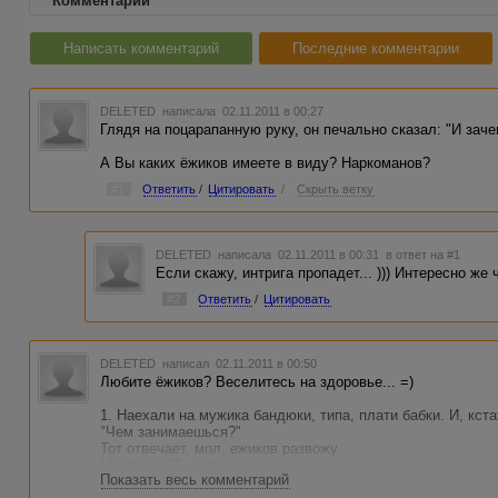
Комментарии
Написать комментарий
Последние комментарии
DELETED
написала 02.11.2011 в 00:27
Глядя на поцарапанную руку, он печально сказал: "И заче
А Вы каких ёжиков имеете в виду? Наркоманов?
#1
Ответить
/
Цитировать
/
Скрыть ветку
DELETED
написала 02.11.2011 в 00:31
в ответ на #1
Если скажу, интрига пропадет... ))) Интересно же 
#2
Ответить
/
Цитировать
DELETED
написал 02.11.2011 в 00:50
Любите ёжиков? Веселитесь на здоровье... =)
1. Наехали на мужика бандюки, типа, плати бабки. И, кст
"Чем занимаешься?"
Тот отвечает, мол, ежиков развожу.
"А это как?" - спрашивают.
Показать весь комментарий
Мужик говорит: "Поехали, покажу".