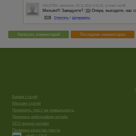
DELETED
написала 02.11.2011 в 01:21
в ответ на #5
Мильён!!! Завидуете? :)))) Опера, выходите, нас с
#6
Ответить
/
Цитировать
Написать комментарий
Последние комментарии
Биржа статей
Магазин статей
Проверить текст на уникальность
Проверка орфографии онлайн
SEO анализ онлайн
Проверка качества текста