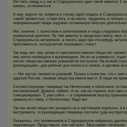
Лет пять назад и у нас в Староуральске один такой завелся. С 
кажись, остепениться.
А ему, видите ли, взбрела в голову идея создать в Староуральс
самой трезвостью, слава богу, и не пахло, трудились в полную с
неформальный токарь вздумал отлаженную кипучую деятельност
Нет, конечно, с пьянством и алкоголизмом и тогда следовало бор
нормальные деятели. Ну там заметку в городскую газету, мол, я 
Староуральска нетипичное, а писать надо про что-нибудь актуал
прославиться, экскурсантам показывать станут.
Так ведь нет, ему зачем-то приспичило именно общество трезво
ему мягко пообещали и выпроводили. Но он не унимается, ходит 
насчет общества никаких указаний не поступало. На всякий слу
руководящим», два рабочих дня копался в папках, в архивах иск
— Нет насчет трезвости указаний. Только о пьянстве, что с ним н
царской России, таковые общества имели место. В наше же время
Соответствующие товарищи так Нелепскому и объяснили: оставь
постановлений. Думали, поймет. А он, как ни странно, все-таки 
санкционировал. С ума сойти — в современном благоустроенном
примкнули к нему, к Нелепскому. Надо же!
Так как ихнее общество заседало не в настоящем подполье, а в
инструмента, то руководящие товарищи послали туда инструктора
Оказалось, что трезвенников в Староуральске набралось десятк
окружающих. Представьте, они чай пьют. Закусывают печеньем. 