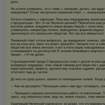
дело...
Не успели сообразить, что с ними, с трезвыми, делать, как вдруг
инициатива? Тотчас настрочили покаянный ответ: «...вышеуказа
Хотели отправить с нарочным. Пока ему командировку выписывал
староуральцев». Вот те на! Неужели ценный?! Перечитали еще ра
высоком уровне, внедряются новые формы борьбы с пьянством, 
упоминались инициаторы почина, приводились фамилии видных 
прихлопнули это похвальное общество. Вот как все обернулось! 
Покаянный ответ хотели выбросить, да передумали: конечно, обл
все же пока нету, мало что может произойти. Заперли этот в сей
обществе всю жизнь мечтали, и вот в итоге наших повседневных
успокаиваемся на достигнутом! В течение ближайшего квартала 
предел...» И так далее.
У руководителей города Староуральска слово с делом не расход
всемерную поддержку, плюс новый самовар для общества с дар
перестроечному эффекту, вручили ему плановое задание: расшир
отчетного года до тысячи.
До него не сразу дошло, ошалел от неожиданных похвал. Когда 
— Как же расширить? Непьющие сами к нам идут поговорить, пооб
— Проводите широкую воспитательную работу по вовлечению. Так
здесь, под обязательством, ведь вы, можно сказать, тоже имели
Ошалевший Нелепский подписался: он думал, что это ведомост