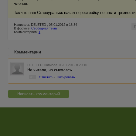
членов.
Так что наш Староуральск начал перестройку по части трезвости
Написала: DELETED , 05.01.2012 в 18:34
В форуме:
Свободная тема
Комментариев:
1
Комментарии
DELETED
написал 05.01.2012 в 20:10
Не читала, но смеялась.
#1
Ответить
/
Цитировать
Написать комментарий