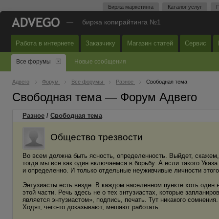
Биржа маркетинга
Каталог услуг
П
—
биржа копирайтинга №1
Работа в интернете
Заказчику
Магазин статей
Сервис
Все форумы
Новые сообщения
Адвего
Форум
Все форумы
Разное
Свободная тема
Свободная тема — Форум Адвего
Разное
/
Свободная тема
Общество трезвости
Во всем должна быть ясность, определенность. Выйдет, скажем, 
тогда мы все как один включаемся в борьбу. А если такого Указа н
и определенно. И только отдельные неуживчивые личности этого
Энтузиасты есть везде. В каждом населенном пункте хоть один н
этой части. Речь здесь не о тех энтузиастах, которые запланир
является энтузиастом», подпись, печать. Тут никакого сомнения.
Ходят, чего-то доказывают, мешают работать...