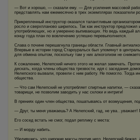
— Вот и хорошо, — сказали ему. — Для усиления массовой работ
представлять нам ежемесячно в трех экземплярах показатели ро
Прикрепленный инструктор оказался талантливым организатором,
росло и сверхпланово ширилось. Так как инструктор предложил 
употребляющих, но и умеренно выпивающих. Но ведь каждый алка
концу года план по вовлечению успешно перевыполнился.
Слава о почине перешагнула границы области. Главный антиалко
Впервые в истории город Староуральск был упомянут в централ
для обмена опытом, поскольку там у них алкоголизм не снижает
К сожалению, Нелепский ничего этого не желал замечать. Проте
дескать, когда члены общества трезвости, идя с заседания домо
Нелепского вызвали, провели с ним работу. Не помогло. Тогда и
общества.
— Что сам Нелепский не употребляет спиртные напитки, — сказал
товарищи, не позволим заводить у нас склоки и интриги!
В прениях один член общества, пошатываясь от возмущения, по
— Друг, ты меня уважаешь? А Нелепский, гад, не ува...уважает! 
Его сосед встать не смог, подал реплику с места:
— И морду набить.
Убедившись, что широкие массы против него, Нелепский бежал.