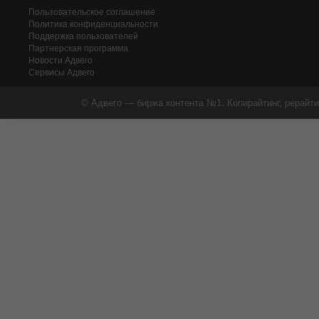
Пользовательское соглашение
Политика конфиденциальности
Поддержка пользователей
Партнерская программа
Новости Адвего
Сервисы Адвего
© Адвего — биржа контента №1. Копирайтинг, рерайти