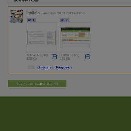
Комментарии
Igellein
написала 29.01.2012 в 12:59
#1.1
#1.2
1366x659, png
904x659, png
120 Kb
155 Kb
#1
Ответить
/
Цитировать
Написать комментарий