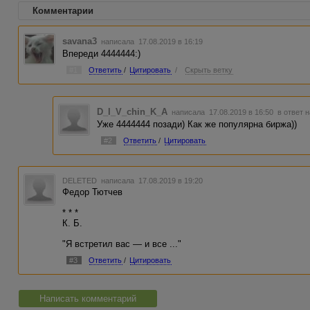
Комментарии
savana3
написала 17.08.2019 в 16:19
Впереди 4444444:)
#1
Ответить
/
Цитировать
/
Скрыть ветку
D_I_V_chin_K_A
написала 17.08.2019 в 16:50
в ответ н
Уже 4444444 позади) Как же популярна биржа))
#2
Ответить
/
Цитировать
DELETED
написала 17.08.2019 в 19:20
Федор Тютчев
* * *
К. Б.
"Я встретил вас — и все ..."
#3
Ответить
/
Цитировать
Написать комментарий