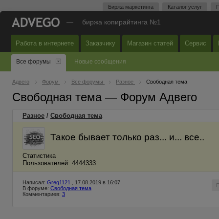
Биржа маркетинга
Каталог услуг
П
—
биржа копирайтинга №1
Работа в интернете
Заказчику
Магазин статей
Сервис
Все форумы
Новые сообщения
Адвего
Форум
Все форумы
Разное
Свободная тема
Свободная тема — Форум Адвего
Разное
/
Свободная тема
Такое бывает только раз... и... все..
Статистика
Пользователей: 4444333
Написал:
Greg1121
, 17.08.2019 в 16:07
В форуме:
Свободная тема
Комментариев:
3