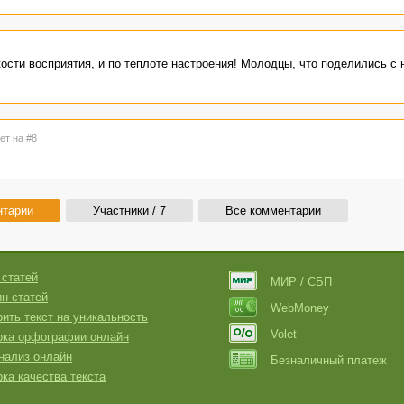
кости восприятия, и по теплоте настроения! Молодцы, что поделились с 
ет на #8
нтарии
Участники / 7
Все комментарии
 статей
МИР / СБП
н статей
WebMoney
ить текст на уникальность
Volet
рка орфографии онлайн
нализ онлайн
Безналичный платеж
ка качества текста