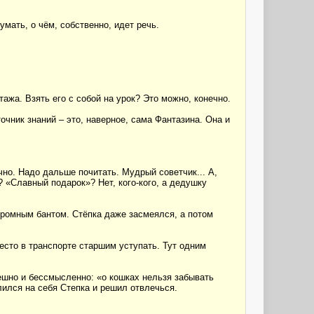
умать, о чём, собственно, идет речь.
тажа. Взять его с собой на урок? Это можно, конечно.
точник знаний – это, наверное, сама Фантазина. Она и
ечно. Надо дальше почитать. Мудрый советчик... А,
о? «Славный подарок»? Нет, кого-кого, а дедушку
громным бантом. Стёпка даже засмеялся, а потом
есто в транспорте старшим уступать. Тут одним
ешно и бессмысленно: «о кошках нельзя забывать
злился на себя Степка и решил отвлечься.