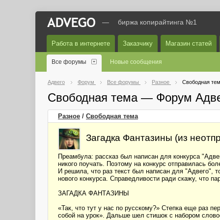
—
биржа копирайтинга №1
Работа в интернете
Заказчику
Магазин статей
Все форумы
Новые сообщения
Адвего
Форум
Все форумы
Разное
Свободная те
Свободная тема — Форум Адв
Разное
/
Свободная тема
Загадка Фантазины (из неотпр
Преамбула: рассказ был написан для конкурса "Адвег
никого поучать. Поэтому на конкурс отправилась бол
И решила, что раз текст был написан для "Адвего", т
нового конкурса. Справедливости ради скажу, что пар
ЗАГАДКА ФАНТАЗИНЫ
«Так, что тут у нас по русскому?» Степка еще раз п
собой на урок». Дальше шел стишок с набором слов