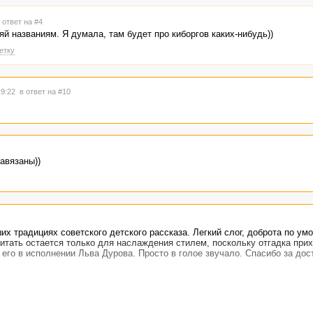
 ответ на #4
яй названиям. Я думала, там будет про киборгов каких-нибудь))
етку
19:22
в ответ на #10
авязаны))
их традициях советского детского рассказа. Легкий слог, доброта по ум
итать остается только для наслаждения стилем, поскольку отгадка прих
 его в исполнении Льва Дурова. Просто в голое звучало. Спасибо за до