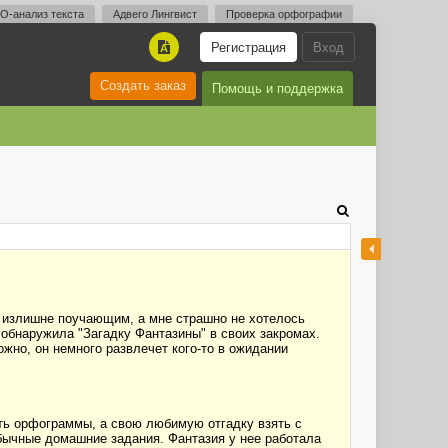
O-анализ текста
Адвего Лингвист
Проверка орфографии
Регистрация
Вход
A
Создать заказ
Помощь и поддержка
-то излишне поучающим, а мне страшно не хотелось
 обнаружила "Загадку Фантазины" в своих закромах.
можно, он немного развлечет кого-то в ожидании
нуть орфограммы, а свою любимую отгадку взять с
бычные домашние задания. Фантазия у нее работала