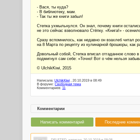
- Вася, ты куда?
- В библиотеку, мам.
- Так ты же книги забыл!
Степка ухмыльнулся. Он знал, почему книги остались
не это сейчас взволновало Стёпку. «Книга!» - осенило
Сразу вспомнилось, как недавно он взахлеб читал ро
на 8 Марта по рецепту из кулинарной брошюры, как 
Довольный собой, Степка вписал отгаданное слово в
подмигнул сам себе: «Точно! Вот о чём нельзя забыв
© UlchikKiwi, 2015
Написала:
UlchikKiwi
, 20.10.2019 в 08:49
В форуме:
Свободная тема
Комментариев:
11
Комментарии
Написать комментарий
Последние комме
DELETED
написал 20.10.2019 в 09:08