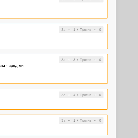
За
1
/
Против
0
За
3
/
Против
0
ым - вряд ли
За
4
/
Против
0
За
1
/
Против
0