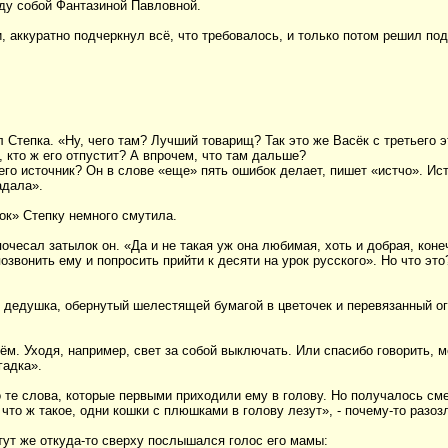
жду собой Фантазиной Павловной.
, аккуратно подчеркнул всё, что требовалось, и только потом решил под
ал Степка. «Ну, чего там? Лучший товарищ? Так это же Васёк с третьего э
, кто ж его отпустит? А впрочем, что там дальше?
него источник? Он в слове «еще» пять ошибок делает, пишет «истчо». Ис
адала».
ок» Степку немного смутила.
 почесал затылок он. «Да и не такая уж она любимая, хоть и добрая, кон
позвонить ему и попросить прийти к десяти на урок русского». Но что эт
 дедушка, обернутый шелестящей бумагой в цветочек и перевязанный о
ём. Уходя, например, свет за собой выключать. Или спасибо говорить, м
гадка».
 те слова, которые первыми приходили ему в голову. Но получалось см
 что ж такое, одни кошки с плюшками в голову лезут», - почему-то разо
тут же откуда-то сверху послышался голос его мамы: