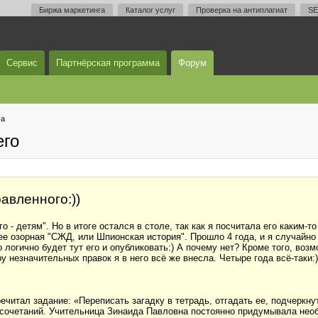
Биржа маркетинга
Каталог услуг
Проверка на антиплагиат
SE
Сервис
Партнёрская программа
Форум
ма
его
авленного:))
о - детям". Но в итоге остался в столе, так как я посчитала его каким
ее озорная "СЖД, или Шпионская история". Прошло 4 года, и я случайно
о логично будет тут его и опубликовать:) А почему нет? Кроме того, воз
у незначительных правок я в него всё же внесла. Четыре года всё-таки:)
еречитал задание: «Переписать загадку в тетрадь, отгадать ее, подчерк
осочетаний. Учительница Зинаида Павловна постоянно придумывала нео