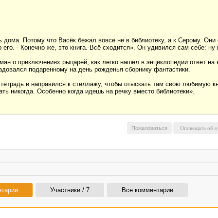
 дома. Потому что Васёк бежал вовсе не в библиотеку, а к Серому. Они 
 его. - Конечно же, это книга. Всё сходится». Он удивился сам себе: ну
ман о приключениях рыцарей, как легко нашел в энциклопедии ответ на 
радовался подаренному на день рожденья сборнику фантастики.
 тетрадь и направился к стеллажу, чтобы отыскать там свою любимую кн
ать никогда. Особенно когда идешь на речку вместо библиотеки».
Пожаловаться
нтарии
Участники / 7
Все комментарии