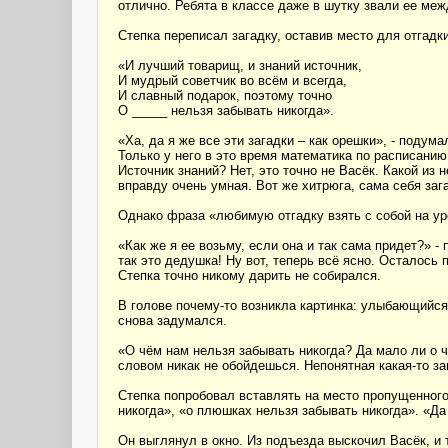
отлично. Ребята в классе даже в шутку звали ее ме
Степка переписал загадку, оставив место для отгадки
«И лучший товарищ, и знаний источник,
И мудрый советчик во всём и всегда,
И славный подарок, поэтому точно
О _____ нельзя забывать никогда».
«Ха, да я же все эти загадки – как орешки», - подум
Только у него в это время математика по расписанию
Источник знаний? Нет, это точно не Васёк. Какой из 
вправду очень умная. Вот же хитрюга, сама себя заг
Однако фраза «любимую отгадку взять с собой на ур
«Как же я ее возьму, если она и так сама придет?» -
так это дедушка! Ну вот, теперь всё ясно. Осталось 
Степка точно никому дарить не собирался.
В голове почему-то возникла картинка: улыбающийся
снова задумался.
«О чём нам нельзя забывать никогда? Да мало ли о ч
словом никак не обойдешься. Непонятная какая-то за
Степка попробовал вставлять на место пропущенного
никогда», «о плюшках нельзя забывать никогда». «Да
Он выглянул в окно. Из подъезда выскочил Васёк, и 