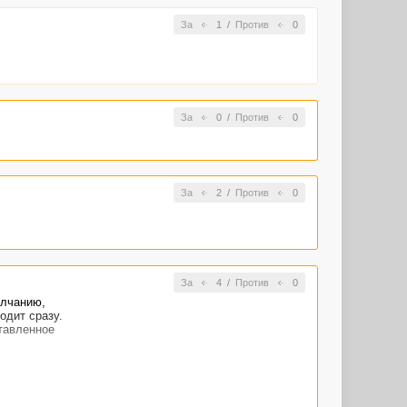
За
1
/
Против
0
За
0
/
Против
0
За
2
/
Против
0
За
4
/
Против
0
олчанию,
одит сразу.
ставленное