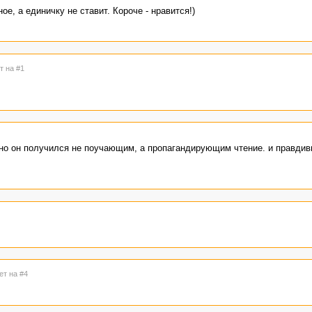
ое, а единичку не ставит. Короче - нравится!)
т на #1
, но он получился не поучающим, а пропагандирующим чтение. и правдив
ет на #4