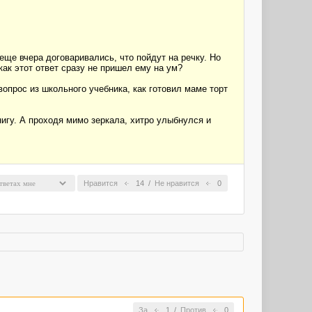
еще вчера договаривались, что пойдут на речку. Но
 как этот ответ сразу не пришел ему на ум?
вопрос из школьного учебника, как готовил маме торт
игу. А проходя мимо зеркала, хитро улыбнулся и
Нравится
14
/
Не нравится
0
За
1
/
Против
0