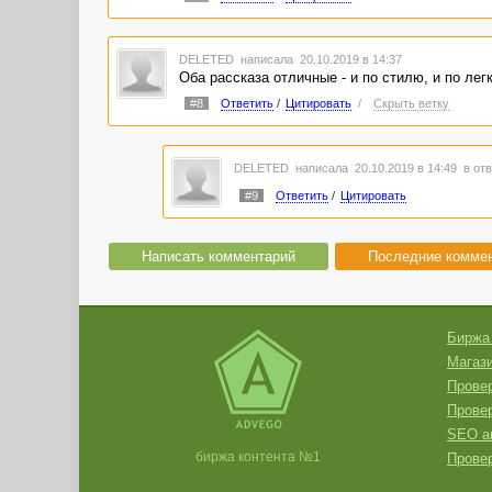
DELETED
написала 20.10.2019 в 14:37
Оба рассказа отличные - и по стилю, и по лег
#8
Ответить
/
Цитировать
/
Скрыть ветку
DELETED
написала 20.10.2019 в 14:49
в отв
#9
Ответить
/
Цитировать
Написать комментарий
Последние комме
Биржа
Магази
Провер
Прове
SEO а
биржа контента №1
Провер