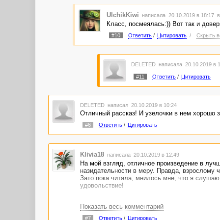
UlchikKiwi
написала 20.10.2019 в 18:17
в
Класс, посмеялась:)) Вот так и довер
#10
Ответить
/
Цитировать
/
Скрыть в
DELETED
написала 20.10.2019 в 
#11
Ответить
/
Цитировать
DELETED
написал 20.10.2019 в 10:24
Отличный рассказ! И узелочки в нем хорошо з
#6
Ответить
/
Цитировать
Klivia18
написала 20.10.2019 в 12:49
На мой взгляд, отличное произведение в лучш
назидательности в меру. Правда, взрослому ч
Зато пока читала, мнилось мне, что я слушаю
удовольствие!
Показать весь комментарий
#7
Ответить
/
Цитировать