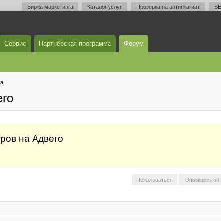
Биржа маркетинга
Каталог услуг
Проверка на антиплагиат
SE
Сервис
Партнёрская программа
Форум
ма
его
еров на Адвего
Пожаловаться