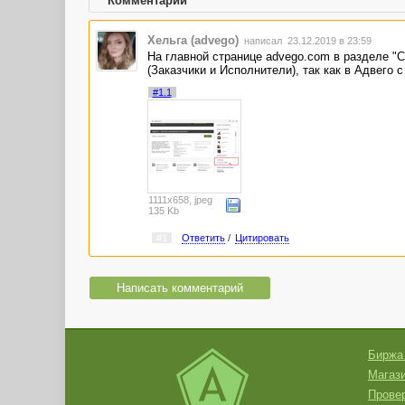
Комментарии
Хельга (advego)
написал 23.12.2019 в 23:59
На главной странице advego.com в разделе "С
(Заказчики и Исполнители), так как в Адвего 
#1.1
1111x658, jpeg
135 Kb
#1
Ответить
/
Цитировать
Написать комментарий
Биржа
Магази
Провер