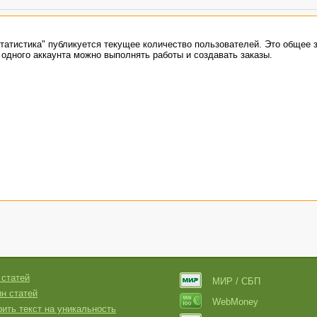
татистика" публикуется текущее количество пользователей. Это общее 
с одного аккаунта можно выполнять работы и создавать заказы.
 статей
МИР / СБП
н статей
WebMoney
ить текст на уникальность