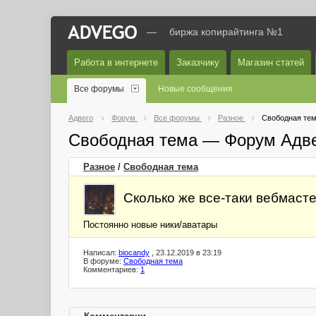
—
биржа копирайтинга №1
Работа в интернете
Заказчику
Магазин статей
Все форумы
Новые сообщения
Адвего
Форум
Все форумы
Разное
Свободная те
Свободная тема — Форум Адв
Разное
/
Свободная тема
Сколько же все-таки вебмаст
Постоянно новые ники/аватары
Написал:
biocandy
, 23.12.2019 в 23:19
В форуме:
Свободная тема
Комментариев:
1