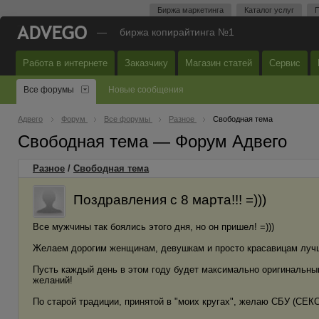
Биржа маркетинга
Каталог услуг
П
—
биржа копирайтинга №1
Работа в интернете
Заказчику
Магазин статей
Сервис
Все форумы
Новые сообщения
Адвего
Форум
Все форумы
Разное
Свободная тема
Свободная тема — Форум Адвего
Разное
/
Свободная тема
Поздравления с 8 марта!!! =)))
Все мужчины так боялись этого дня, но он пришел! =)))
Желаем дорогим женщинам, девушкам и просто красавицам лучше
Пусть каждый день в этом году будет максимально оригинальн
желаний!
По старой традиции, принятой в "моих кругах", желаю СБУ (СЕ