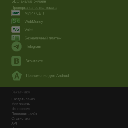
SEO анализ онлайн
Ёлы-палы! Чудо вы, девчонки!
Проверка качества текста
МИР / СБП
Сколько ж времени я зря потратил, йэээээх!
WebMoney
И теперь, не потеряв азарта,
Volet
Искренне твержу свои слова:
Безналичный платеж
С праздником вас всех Восьмого Марта
Telegram
Поздравляю, чудо-существа!
Вконтакте
Приложение для Android
Заказчику
Создать заказ
Мои заказы
Извещения
Пополнить счёт
Статистика
API