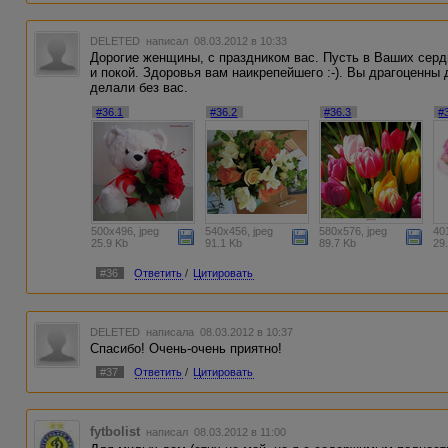
DELETED
написал 08.03.2012 в 10:33
Дорогие женщины, с праздником вас. Пусть в Ваших серд
и покой. Здоровья вам наикрепейшего :-). Вы драгоценны
делали без вас.
#36.1
#36.2
#36.3
#
500x496, jpeg
540x456, jpeg
580x576, jpeg
40
25.9 Kb
91.1 Kb
89.7 Kb
29
#36
Ответить
/
Цитировать
DELETED
написала 08.03.2012 в 10:37
Спасибо! Очень-очень приятно!
#37
Ответить
/
Цитировать
fytbolist
написал 08.03.2012 в 11:00