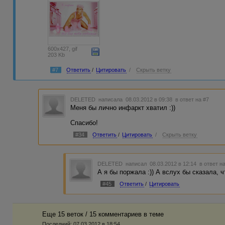
600x427, gif
203 Kb
#7
Ответить
/
Цитировать
/
Скрыть ветку
DELETED
написала 08.03.2012 в 09:38
в ответ на #7
Меня бы лично инфаркт хватил :))
Спасибо!
#34
Ответить
/
Цитировать
/
Скрыть ветку
DELETED
написал 08.03.2012 в 12:14
в ответ н
А я бы поржала :)) А вслух бы сказала, ч
#45
Ответить
/
Цитировать
Еще 15 веток / 15 комментариев в темe
Последний:
07.03.2012 в 18:54