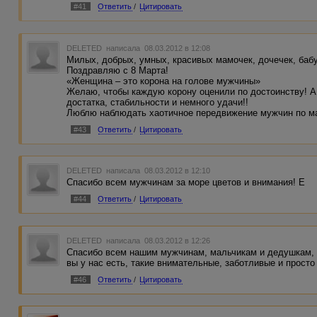
#41
Ответить
/
Цитировать
DELETED
написала 08.03.2012 в 12:08
Милых, добрых, умных, красивых мамочек, дочечек, бабу
Поздравляю с 8 Марта!
«Женщина – это корона на голове мужчины»
Желаю, чтобы каждую корону оценили по достоинству! А
достатка, стабильности и немного удачи!!
Люблю наблюдать хаотичное передвижение мужчин по ма
#43
Ответить
/
Цитировать
DELETED
написала 08.03.2012 в 12:10
Спасибо всем мужчинам за море цветов и внимания! Е
#44
Ответить
/
Цитировать
DELETED
написала 08.03.2012 в 12:26
Спасибо всем нашим мужчинам, мальчикам и дедушкам, а
вы у нас есть, такие внимательные, заботливые и просто к
#46
Ответить
/
Цитировать