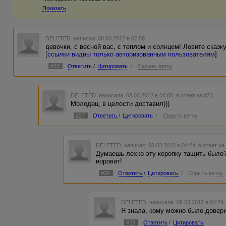
Показать
DELETED
написал 08.03.2012 в 02:59
девочки, с весной вас, с теплом и солнцем! Ловите сказку
[
ссылки видны только авторизованным пользователям
]
#23
Ответить
/
Цитировать
/
Скрыть ветку
DELETED
написала 08.03.2012 в 04:06
в ответ на #23
Молодец, в целости доставил)))
#27
Ответить
/
Цитировать
/
Скрыть ветку
DELETED
написал 08.03.2012 в 04:24
в ответ на
Думаешь лехко эту коропку тащить было?
норовит!
#28
Ответить
/
Цитировать
/
Скрыть ветку
DELETED
написала 08.03.2012 в 04:2
Я знала, кому можно было довери
#29
Ответить
/
Цитировать