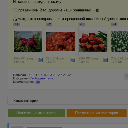
И, словно президент, скажу:
"С праздником Вас, дорогие наши женщины!" =)))
Думаю, что к поздравлениям прекрасной половины Адвегостана 
#1
#2
#3
#4
259x194, jpeg
275x184, jpeg
256x192, jpeg
259x194, jp
8.58 Kb
11.2 Kb
9.89 Kb
17.0 Kb
Написал: DELETED , 07.03.2012 в 21:42
В форуме:
Свободная тема
Комментариев:
50
Комментарии
Написать комментарий
Последние комментарии