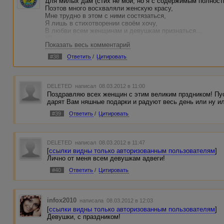
Для милых дам (стих не мой, но я с содержимым полност
Поэтов много восхваляли женскую красу,
Мне трудно в этом с ними состязаться,
Я лишь в стихотворении своём хочу,
В любви всем женщинам и девушкам признаться...
***
Показать весь комментарий
Вчера я встретил девушку одну…
Жестоко сердце было ей разбито -
#38
Ответить
/
Цитировать
Небрежно ей сказали: «Тебя я нелюблю,
Уже твоё и имя, мною, позабыто»…
А вот и мать возле окна сидит,
Убита тяжким горем и печалью…
DELETED
написал 08.03.2012 в 11:00
У сына:«Ненавижу», - вырвалось из уст…
Поздравляю всех женщин с этим великим прздником! Пу
Она лишь попросила тише бренькать на гитаре…
дарят Вам няшные подарки и радуют весь день или ну ил
Сестру брат больнодёрнул за косу,
Порвал её любимые плакаты…
#39
Ответить
/
Цитировать
Сидит, бедняжка, плачет в уголку,
Теперь боится обращаться к брату…
А вы всё терпите, прощаете всё нам!
Все ваши слёзы, горести, обиды!
DELETED
написал 08.03.2012 в 11:47
Девчонка – ложь, Мать – дерзкие слова,
[
ссылки видны только авторизованным пользователям
]
Сестрёнка – брата незаслуженные крики…
Лично от меня всем девушкам адвеги!
***
#40
Ответить
/
Цитировать
Я вам писал – стихами не блистаю,
Я лишь хотел прощенья попросить,
От имени мужчин, обидевших когда-то,
Которых вы не перестанете любить!
infox2010
написала 08.03.2012 в 12:03
[
ссылки видны только авторизованным пользователям
]
Девушки, с праздником!