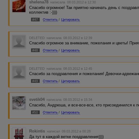
shelena78
написала 08.03.2012 в 12:30
Спасибо огромное! Так приятно начинать день с поздравл
коллектив :-))))
#47
Ответить
/
Цитировать
DELETED
написала 08.03.2012 в 12:39
Спасибо огромное за внимание, пожелания и цветы! Прия
#48
Ответить
/
Цитировать
DELETED
написала 08.03.2012 в 12:45
Спасибо за поздравления и пожелания! Девочки-адвежанки
#49
Ответить
/
Цитировать
svetik04
написала 08.03.2012 в 15:34
Спасибо, Андрюша, и все-все-все, кто присоединился к 
#50
Ответить
/
Цитировать
Rokintis
написал 09.03.2012 в 00:28
Да тут в каждой ветке поздравления))))