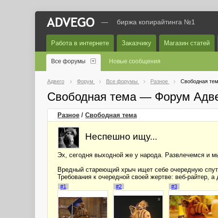
—
биржа копирайтинга №1
Работа в интернете
Заказчику
Магазин статей
Все форумы
Новые сообщения
Адвего
Форум
Все форумы
Разное
Свободная те
Свободная тема — Форум Адв
Разное
/
Свободная тема
Неспешно ищу...
Эх, сегодня выходной же у народа. Развлечемся и мы
Вредный стареющий хрыч ищет себе очередную спутн
Требования к очередной своей жертве: веб-райтер, а
#1
#2
#3