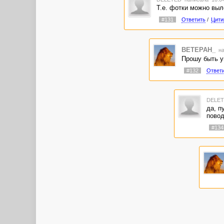
Т.е. фотки можно выл
#131
Ответить
/
Цити
BETEPAH_
на
Прошу быть ум
#132
Ответ
DELE
да, п
повод
#134