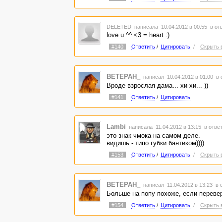
DELETED
написала 10.04.2012 в 00:55
в от
love u ^^ <3 = heart :)
#140
Ответить
/
Цитировать
/
Скрыть 
BETEPAH_
написал 10.04.2012 в 01:00
в 
Вроде взрослая дама... хи-хи... ))
#141
Ответить
/
Цитировать
Lambi
написала 11.04.2012 в 13:15
в отве
это знак чмока на самом деле.
видишь - типо губки бантиком))))
#153
Ответить
/
Цитировать
/
Скрыть 
BETEPAH_
написал 11.04.2012 в 13:23
в 
Больше на попу похоже, если перевер
#154
Ответить
/
Цитировать
/
Скрыть 