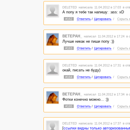
DELETED
написала 11.04.2012 в 17:03
в от
А попу я тебе так напишу: :ass: xD
#162
Ответить
/
Цитировать
/
Скрыть 
BETEPAH_
написал 11.04.2012 в 17:24
в 
Лучше никак не пиши попу :))
#163
Ответить
/
Цитировать
/
Скрыть 
DELETED
написала 11.04.2012 в 17:31
в от
окай, писать не буду)
#164
Ответить
/
Цитировать
/
Скрыть 
BETEPAH_
написал 11.04.2012 в 17:34
в 
Фотки конечно можно... :))
#165
Ответить
/
Цитировать
/
Скрыть 
DELETED
написала 11.04.2012 в 17:37
в от
[
ссылки видны только авторизованны