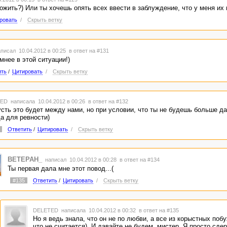
ожить?) Или ты хочешь опять всех ввести в заблуждение, что у меня их 
ровать
/
Скрыть ветку
писал 10.04.2012 в 00:25
в ответ на #131
нее в этой ситуации!)
ить
/
Цитировать
/
Скрыть ветку
TED
написала 10.04.2012 в 00:26
в ответ на #132
усть это будет между нами, но при условии, что ты не будешь больше д
а для ревности)
Ответить
/
Цитировать
/
Скрыть ветку
BETEPAH_
написал 10.04.2012 в 00:28
в ответ на #134
Ты первая дала мне этот повод...(
#135
Ответить
/
Цитировать
/
Скрыть ветку
DELETED
написала 10.04.2012 в 00:32
в ответ на #135
Но я ведь знала, что он не по любви, а все из корыстных поб
что не считается). И давайте не будем, мистер. Я просто сде