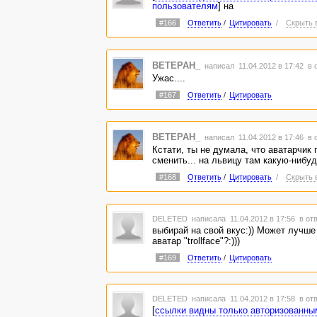
пользователям
] на
#166
Ответить
/
Цитировать
/
Скрыть 
BETEPAH_
написал 11.04.2012 в 17:42
в 
Ужас....
#167
Ответить
/
Цитировать
BETEPAH_
написал 11.04.2012 в 17:46
в 
Кстати, ты не думала, что аватарчик 
сменить... на львицу там какую-нибудь.
#168
Ответить
/
Цитировать
/
Скрыть 
DELETED
написала 11.04.2012 в 17:56
в от
выбирай на свой вкус:)) Может лучше
аватар "trollface"?:)))
#169
Ответить
/
Цитировать
DELETED
написала 11.04.2012 в 17:58
в от
[
ссылки видны только авторизованны