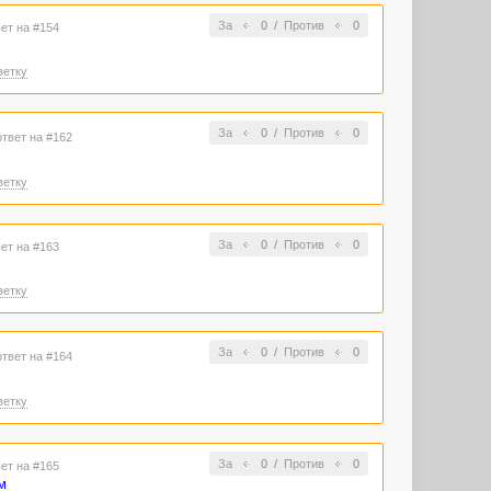
За
0
/
Против
0
вет на #154
ветку
За
0
/
Против
0
ответ на #162
ветку
За
0
/
Против
0
вет на #163
ветку
За
0
/
Против
0
ответ на #164
ветку
За
0
/
Против
0
вет на #165
м