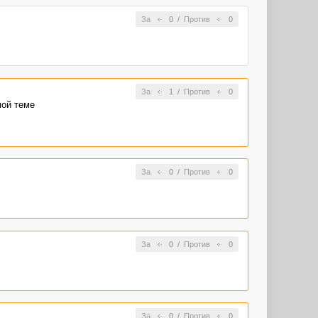
За
0
/
Против
0
За
1
/
Против
0
мой теме
За
0
/
Против
0
За
0
/
Против
0
За
0
/
Против
0