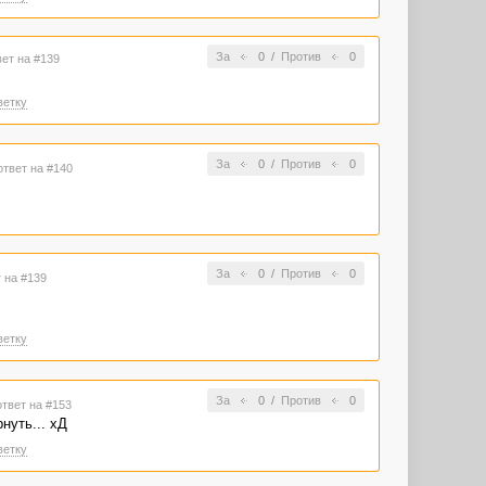
За
0
/
Против
0
вет на #139
ветку
За
0
/
Против
0
ответ на #140
За
0
/
Против
0
т на #139
ветку
За
0
/
Против
0
ответ на #153
нуть... хД
ветку