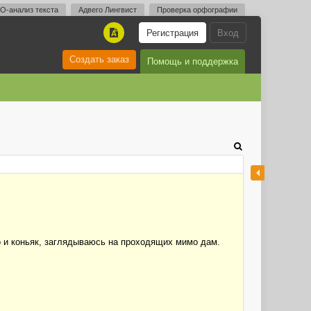
O-анализ текста
Адвего Лингвист
Проверка орфографии
Регистрация
Вход
A
Создать заказ
Помощь и поддержка
 и коньяк, заглядываюсь на проходящих мимо дам.