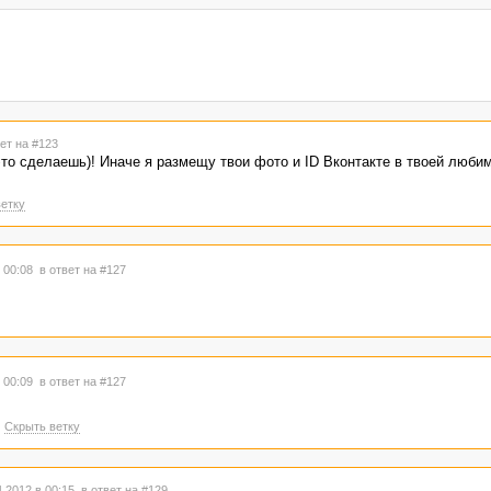
ет на #123
это сделаешь)! Иначе я размещу твои фото и ID Вконтакте в твоей люби
етку
в 00:08
в ответ на #127
в 00:09
в ответ на #127
Скрыть ветку
.2012 в 00:15
в ответ на #129