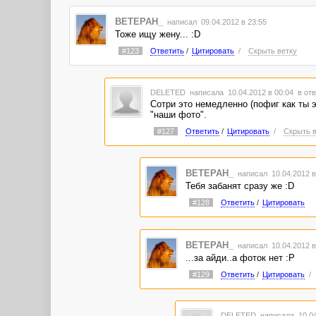
BETEPAH_
написал 09.04.2012 в 23:55
Тоже ищу жену... :D
#123
Ответить
/
Цитировать
/
Скрыть ветку
DELETED
написала 10.04.2012 в 00:04
в отв
Сотри это немедленно (пофиг как ты 
"наши фото".
#127
Ответить
/
Цитировать
/
Скрыть в
BETEPAH_
написал 10.04.2012 
Тебя забанят сразу же :D
#128
Ответить
/
Цитировать
BETEPAH_
написал 10.04.2012 
...за айди..а фоток нет :P
#129
Ответить
/
Цитировать
/
DELETED
написала 10.04