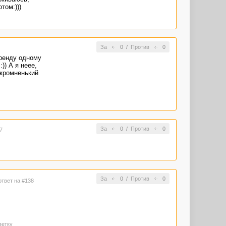
том:)))
За
0
/
Против
0
аренду одному
)) А я неее,
скромненький
За
0
/
Против
0
7
За
0
/
Против
0
ответ на #138
ветку