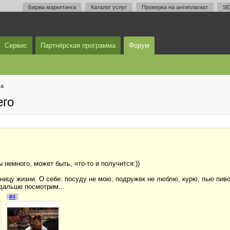
Биржа маркетинга
Каталог услуг
Проверка на антиплагиат
SE
Сервис
Партнёрская программа
Форум
ма
его
 немного, может быть, что-то и получится:))
ицу жизни. О себе: посуду не мою, подружек не люблю, курю, пью пиво
 дальше посмотрим...
#4