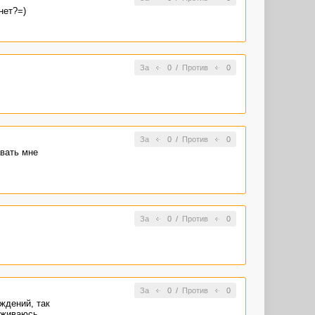
нет?=)
За
0
/
Против
0
За
0
/
Против
0
авать мне
За
0
/
Против
0
За
0
/
Против
0
уждений, так
рживаюсь,