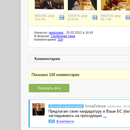
400x300, jpeg
704x576, jpeg
640x534, jpeg
15.6 Kb
63.6 Kb
89.7 Kb
Написал:
gaskonets
, 25.03.2012 в 16:42
В форуме:
Свободная тема
Комментариев:
329
Комментарии
Показано 104 комментария
Показать все
IrinaZotova
Лучший комментарий
написала 25.03
Предлагаю свою кандидатуру в Ваше БС (бала
заглядываюсь на проходящих
...
#7
В контексте