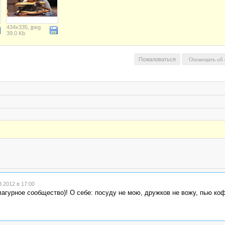
434x335, jpeg
39.0 Kb
Пожаловаться
.2012 в 17:00
гурное сообщество)! О себе: посуду не мою, дружков не вожу, пью коф