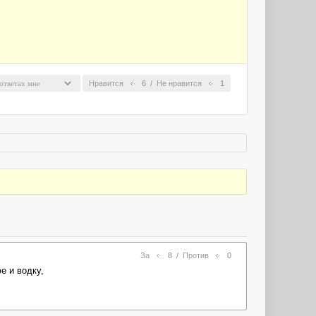
Нравится
6
/
Не нравится
1
За
8
/
Против
0
е и водку,