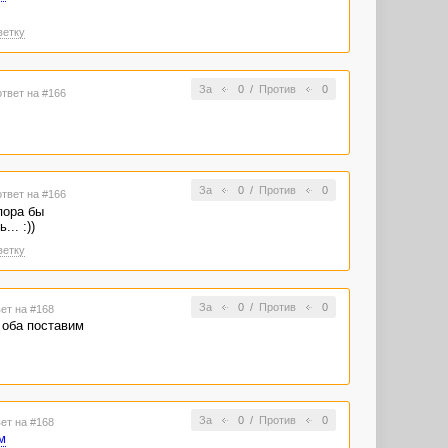
ветку
За
0
/
Против
0
ответ на #166
За
0
/
Против
0
ответ на #166
пора бы
.. :))
ветку
За
0
/
Против
0
вет на #168
 оба поставим
За
0
/
Против
0
вет на #168
м