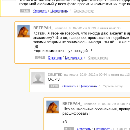
когда мой любимый у всех фото просит и комментит их еще по
#136
Ответить
/
Цитировать
/
Скрыть ветку
BETEPAH_
написал 10.04.2012 в 00:39
в ответ на #136
Кстати, я тебе не говорил, что иногда даю аккаунт в 
знакомому? Это он, наверное, промышляет подобным :
такими вещами не занимаюсь никогда.. ты чё... я же 
:)))
Еще и комментит... ух негодяй...!
#137
Ответить
/
Цитировать
/
Скрыть ветку
DELETED
написала 10.04.2012 в 00:44
в ответ на #13
Ok, <3
#138
Ответить
/
Цитировать
/
Скрыть ветку
BETEPAH_
написал 10.04.2012 в 00:48
в 
Што за школьные обозначения, прошу
расшифровать!
<3
#139
Ответить
/
Цитировать
/
Скрыть 