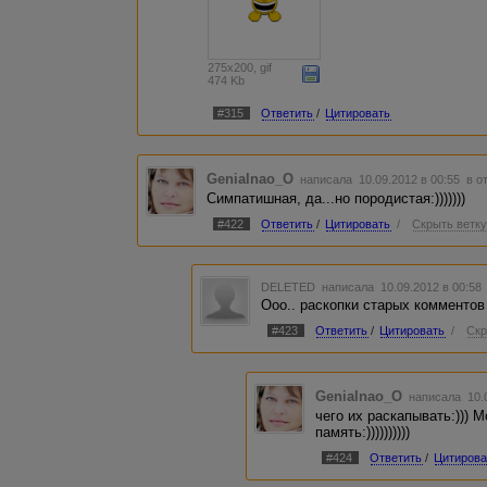
275x200, gif
474 Kb
#315
Ответить
/
Цитировать
Genialnao_O
написала 10.09.2012 в 00:55
в о
Симпатишная, да...но породистая:)))))))
#422
Ответить
/
Цитировать
/
Скрыть ветк
DELETED
написала 10.09.2012 в 00:5
Ооо.. раскопки старых комментов 
#423
Ответить
/
Цитировать
/
Скр
Genialnao_O
написала 10.
чего их раскапывать:))) Мо
память:))))))))))
#424
Ответить
/
Цитирова