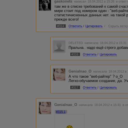
gaskonets
написал 18.04.2012 в 15:26
в ответ
там же в списке требований к самой сча
мире стоит под номером один - "веб-райт
статистичискенных данных нет. на такой 
прежде всего!
#314
Ответить
/
Цитировать
/
Скрыть ветк
DELETED
написала 18.04.2012 в 15:3
Пральна.. надо ещё строго добавит
#316
Ответить
/
Цитировать
Genialnao_O
написала 18.04.2012 в
А что такое "веб-райтер" ? о_О
Легко-обучаемое создание, да. Уч
#317
Ответить
/
Цитировать
Genialnao_O
написала 18.04.2012 в 15:31
в о
#315.1