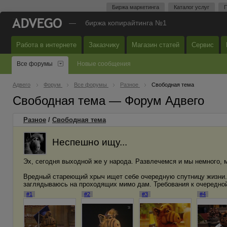
Биржа маркетинга
Каталог услуг
П
—
биржа копирайтинга №1
Работа в интернете
Заказчику
Магазин статей
Сервис
Все форумы
Новые сообщения
Адвего
Форум
Все форумы
Разное
Свободная тема
Свободная тема — Форум Адвего
Разное
/
Свободная тема
Неспешно ищу...
Эх, сегодня выходной же у народа. Развлечемся и мы немного, мо
Вредный стареющий хрыч ищет себе очередную спутницу жизни. 
заглядываюсь на проходящих мимо дам. Требования к очередной 
#1
#2
#3
#4