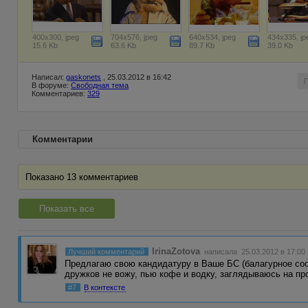
400x300, jpeg
704x576, jpeg
640x534, jpeg
434x335, jp
15.6 Kb
63.6 Kb
89.7 Kb
39.0 Kb
Написал:
gaskonets
, 25.03.2012 в 16:42
В форуме:
Свободная тема
Комментариев:
329
Комментарии
Показано 13 комментариев
Показать все
IrinaZotova
Лучший комментарий
написала 25.03.2012 в 17:00
Предлагаю свою кандидатуру в Ваше БС (балагурное соо
дружков не вожу, пью кофе и водку, заглядываюсь на 
#7
В контексте