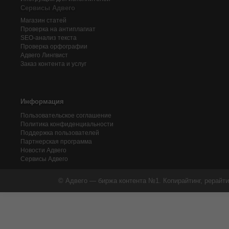
Сервисы Адвего
Магазин статей
Проверка на антиплагиат
SEO-анализ текста
Проверка орфографии
Адвего
Лингвист
Заказ контента и услуг
Информация
Пользовательское соглашение
Политика конфиденциальности
Поддержка пользователей
Партнерская программа
Новости Адвего
Сервисы Адвего
© Адвего — биржа контента №1. Копирайтинг, рерайти