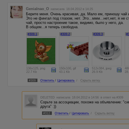
Genialnao_O
написала 18.04.2012 в 14:25
Берите меня. Очень красивая, да. Мало ем, приношу чай и
Это не фингал под глазом, нет. Это...ммм...нет,нет, я не
чай, просто настроение такое, видимо, было у него, да.
В общем...я теперь свободна.
#309.1
#309.2
#309.3
#
136x125, png
150x100, gif
512x384, jpeg
48
22.7 Kb
43.1 Kb
26.9 Kb
28
#309
Ответить
/
Цитировать
/
Скрыть ветку
DELETED
написала 18.04.2012 в 14:56
в ответ на #309
Сорьте за ассоциации, похоже на объявление: "
друга" :))
#312
Ответить
/
Цитировать
/
Скрыть ветку