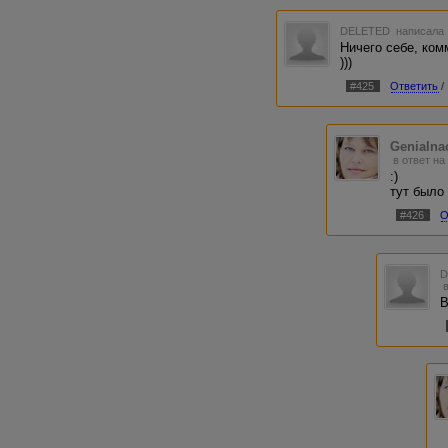
DELETED
написала 
Ничего себе, ком
)))
#425
Ответить
/
Genialn
в ответ на
:)
тут было 
#426
О
В