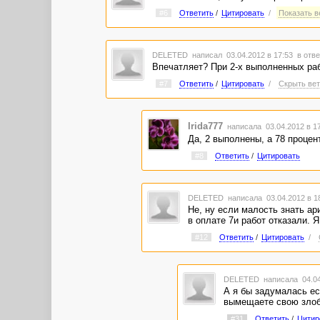
#6
Ответить
/
Цитировать
/
Показать ве
DELETED
написал 03.04.2012 в 17:53
в отве
Впечатляет? При 2-х выполненных ра
#7
Ответить
/
Цитировать
/
Скрыть вет
Irida777
написала 03.04.2012 в 1
Да, 2 выполнены, а 78 процен
#8
Ответить
/
Цитировать
DELETED
написала 03.04.2012 в 
Не, ну если малость знать ари
в оплате 7и работ отказали. Я
#12
Ответить
/
Цитировать
/
DELETED
написала 04.04
А я бы задумалась ес
вымещаете свою злобу
#31
Ответить
/
Цитир