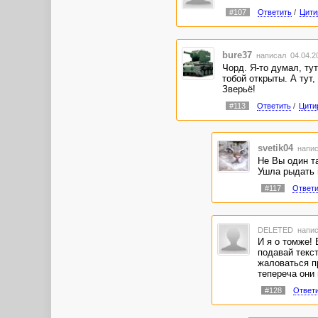
#107
Ответить
/
Цити
bure37
написал 04.04.2
Чорд. Я-то думал, тут
тобой открыты. А тут,
Зверьё!
#113
Ответить
/
Цити
svetik04
напис
Не Вы один та
Ушла рыдать 
#117
Ответи
DELETED
напис
И я о томже! 
подавай текст
жаловаться пр
тепереча они 
#128
Ответ