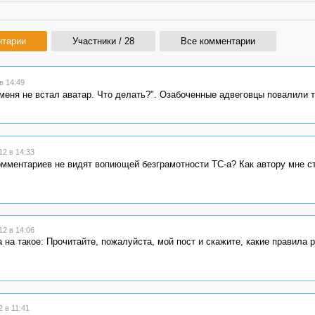
нтарии
Участники / 28
Все комментарии
в 14:49
меня не встал аватар. Что делать?". Озабоченные адвеговцы повалили 
2 в 14:33
комментариев не видят вопиющей безграмотности ТС-а? Как автору мне с
2 в 14:06
на такое: Прочитайте, пожалуйста, мой пост и скажите, какие правила р
 в 11:41