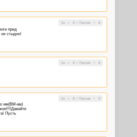
За
0
/
Против
0
роги пред
 не стыдно!
За
0
/
Против
0
За
0
/
Против
0
го им(ВМ-ам)
кое!!!!Давайте
та! Пусть