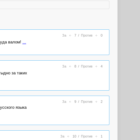
За
7
/
Против
0
туда валом!
...
За
8
/
Против
4
тыдно за таких
За
9
/
Против
2
усского языка
За
10
/
Против
1