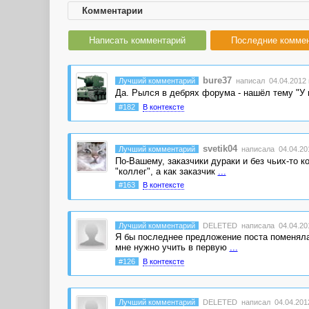
Комментарии
Написать комментарий
Последние комме
bure37
Лучший комментарий
написал 04.04.2012 
Да. Рылся в дебрях форума - нашёл тему "У 
#182
В контексте
svetik04
Лучший комментарий
написала 04.04.201
По-Вашему, заказчики дураки и без чьих-то 
"коллег", а как заказчик
...
#163
В контексте
Лучший комментарий
DELETED
написала 04.04.201
Я бы последнее предложение поста поменяла 
мне нужно учить в первую
...
#126
В контексте
Лучший комментарий
DELETED
написал 04.04.2012