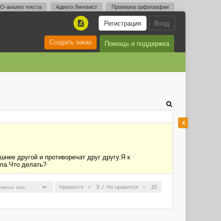
O-анализ текста
Адвего Лингвист
Проверка орфографии
Регистрация
Вход
A
Создать заказ
Помощь и поддержка
шнее другой и противоречат друг другу.Я к
ила.Что делать?
Нравится
3
/
Не нравится
15