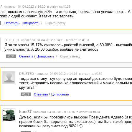
7
написал 04.04.2012 в 14:10
в ответ на #128
аю, показал плагиватус 50% - и довольно, нормальная уникальность. А 
ских людей обижают. Хватит это терпеть!
Ответить
/
Цитировать
/
Скрыть ветку
DELETED
написала 04.04.2012 в 14:15
в ответ на #131
Я за то чтобы 15-17% считалось работой высокой, а 30-38% - высоча
уникальности. А 20-30 ошибок вообще не считалось
#134
Ответить
/
Цитировать
/
Скрыть ветку
DELETED
написал 04.04.2012 в 14:16
в ответ на #134
тогда все станут супер-пупер авторами! достаточно будет ско
текст, исправить несколько словосочетаний и можно пальцы 
крутить!
#139
Ответить
/
Цитировать
bure37
написал 04.04.2012 в 14:16
в ответ на #134
Думаю, если бы проводились выборы Президента Адвего (и 
правом были бы наделены только авторы), вы бы с такой про
показали бы результат под 90%! :))