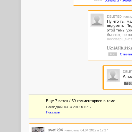
DELETED
напис
Ну что ты, ма
подумать. Под
этой темы уже
бывают, но в
несоверщенст
другого, хотя
Показать вес
Умеешь - дума
ПыСы: после з
#50
Ответи
DELE
А пос
#18
Еще 7 веток / 59 комментариев в темe
Последний:
03.04.2012 в 15:17
Показать
svetik04
написала 04.04.2012 в 12:27