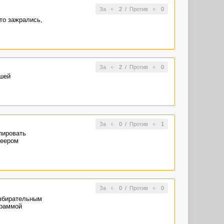
За
2
/
Против
0
то зажрались,
За
2
/
Против
0
йшей
За
0
/
Против
1
пировать
веером
За
0
/
Против
0
избирательным
граммой