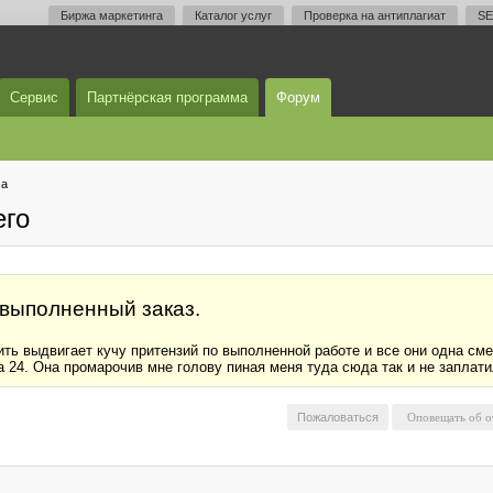
Биржа маркетинга
Каталог услуг
Проверка на антиплагиат
SE
Сервис
Партнёрская программа
Форум
ма
его
 выполненный заказ.
ить выдвигает кучу притензий по выполненной работе и все они одна сме
ya 24. Она промарочив мне голову пиная меня туда сюда так и не заплат
Пожаловаться