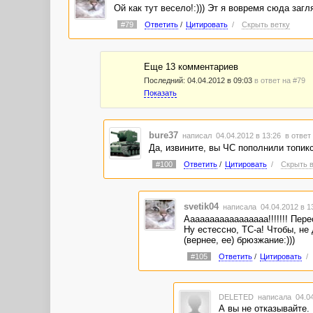
Ой как тут весело!:))) Эт я вовремя сюда заг
#79
Ответить
/
Цитировать
/
Скрыть ветку
Еще 13 комментариев
Последний:
04.04.2012 в 09:03
в ответ на #79
Показать
bure37
написал 04.04.2012 в 13:26
в ответ
Да, извините, вы ЧС пополнили топик
#100
Ответить
/
Цитировать
/
Скрыть в
svetik04
написала 04.04.2012 в 
Ааааааааааааааааа!!!!!!! Перестан
Ну естессно, ТС-а! Чтобы, не
(вернее, ее) брюзжание:)))
#105
Ответить
/
Цитировать
/
DELETED
написала 04.04
А вы не отказывайте.