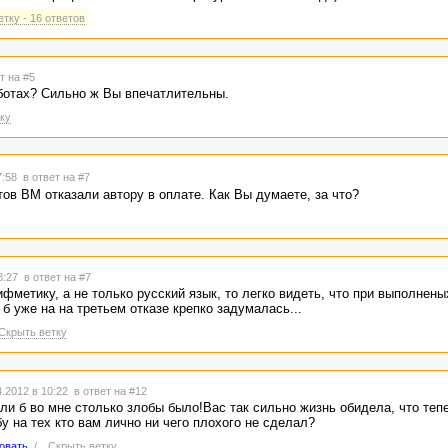
тку - 16 ответов
т на #5
ботах? Сильно ж Вы впечатлительны.
ку
7:58
в ответ на #7
тов ВМ отказали автору в оплате. Как Вы думаете, за что?
18:27
в ответ на #7
фметику, а не только русский язык, то легко видеть, что при выполненых
 б уже на на третьем отказе крепко задумалась...
Скрыть ветку
.2012 в 10:22
в ответ на #12
ли б во мне столько злобы было!Вас так сильно жизнь обидела, что теп
 на тех кто вам лично ни чего плохого не сделал?
овать
/
Скрыть ветку