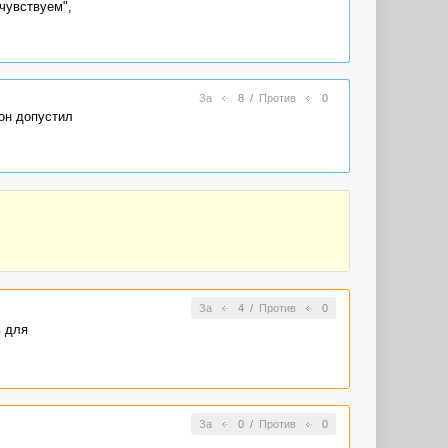
чувствуем",
За
8
/
Против
0
 он допустил
За
4
/
Против
0
в для
За
0
/
Против
0