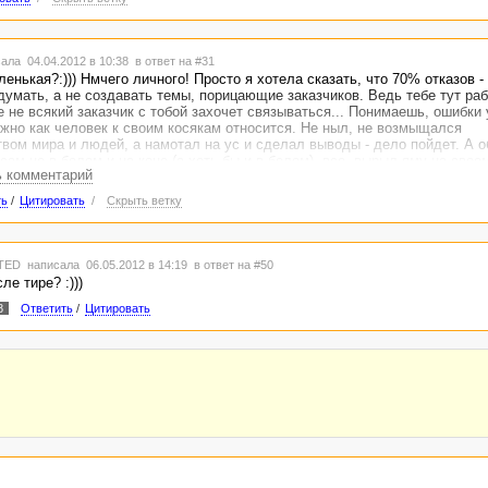
ала 04.04.2012 в 10:38
в ответ на #31
ленькая?:))) Нмчего личного! Просто я хотела сказать, что 70% отказов -
умать, а не создавать темы, порицающие заказчиков. Ведь тебе тут раб
 не всякий заказчик с тобой захочет связываться... Понимаешь, ошибки 
ажно как человек к своим косякам относится. Не ныл, не возмыщался
вом мира и людей, а намотал на ус и сделал выводы - дело пойдет. А о
 сам не в белом и на коне (а хоть бы и в белом), все, вырыл яму на своем
ь комментарий
й! Не умеешь - ну что ж, жаль:(
наков припенания (припИнания?) ставится пробел (кроме тире)
ть
/
Цитировать
/
Скрыть ветку
TED
написала 06.05.2012 в 14:19
в ответ на #50
ле тире? :)))
8
Ответить
/
Цитировать