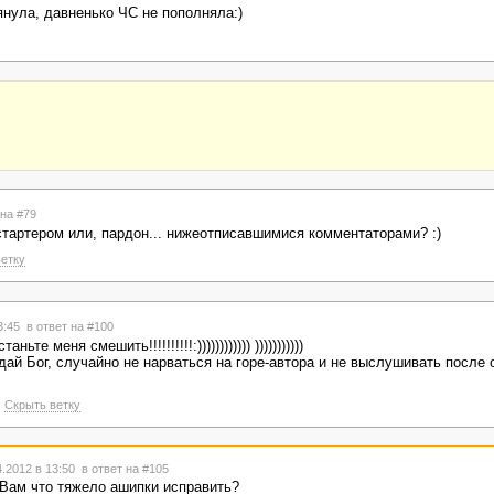
лянула, давненько ЧС не пополняла:)
 на #79
стартером или, пардон... нижеотписавшимися комментаторами? :)
етку
13:45
в ответ на #100
ьте меня смешить!!!!!!!!!!:)))))))))))) )))))))))))
 дай Бог, случайно не нарваться на горе-автора и не выслушивать после о
Скрыть ветку
.2012 в 13:50
в ответ на #105
 Вам что тяжело ашипки исправить?