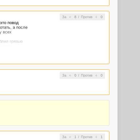
За
8
/
Против
0
 это повод
отать, а после
у всех
блил грязью
 пути.
За
0
/
Против
0
За
1
/
Против
1