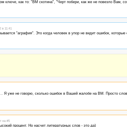
 ключе, как то: "ВМ скотина", "Черт побери, как же не повезло Вам, со
 в 11:41
азывается "аграфия". Это когда человек в упор не видит ошибок, которые
... Я уже не говорю, сколько ошибок в Вашей жалобе на ВМ. Просто сло
т на #5
высокий процент. Но насчет литературных слов - это да)