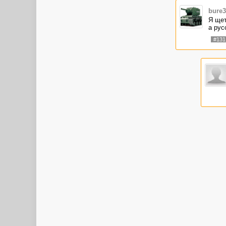
bure3
Я щет
а рус
#131