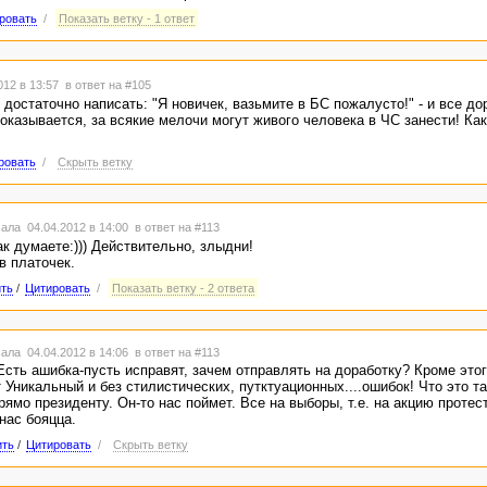
ровать
/
Показать ветку - 1 ответ
012 в 13:57
в ответ на #105
 достаточно написать: "Я новичек, вазьмите в БС пожалусто!" - и все до
 оказывается, за всякие мелочи могут живого человека в ЧС занести! Как
ровать
/
Скрыть ветку
ала 04.04.2012 в 14:00
в ответ на #113
к думаете:))) Действительно, злыдни!
в платочек.
ть
/
Цитировать
/
Показать ветку - 2 ответа
ала 04.04.2012 в 14:06
в ответ на #113
Есть ашибка-пусть исправят, зачем отправлять на доработку? Кроме это
 Уникальный и без стилистических, путктуационных....ошибок! Что это та
ямо президенту. Он-то нас поймет. Все на выборы, т.е. на акцию протес
нас бояцца.
ить
/
Цитировать
/
Скрыть ветку