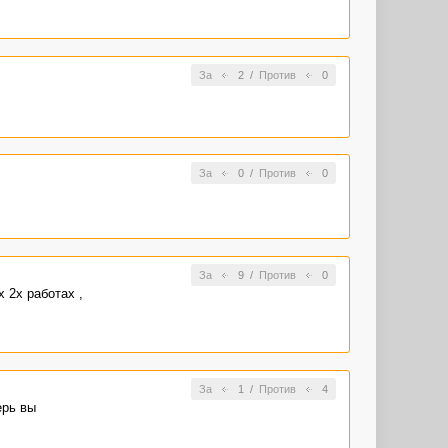
За
2
/
Против
0
За
0
/
Против
0
За
9
/
Против
0
 2х работах ,
За
1
/
Против
4
ерь вы