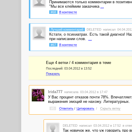
Принимаются только комментарии в позитивном
"Мы все клеймим заказчика
...
#68
В контексте
Лучший комментарий
DELETED
написал 04.04.2012
Кстати, о психиатрах. Есть такой диагноз! Н
при написании слов.
...
#67
В контексте
Еще 4 ветки / 4 комментария в темe
Последний:
03.04.2012 в 13:52
Показать
Irida777
написала 03.04.2012 в 17:47
У Вас процент отказов почти 78%. Впечатляет
выражения эмоций не нахожу. Литературных.
#5
Ответить
/
Цитировать
/
Скрыть ветку
DELETED
написал 03.04.2012 в 17:52
в отве
Так новичок же, что уж говорить про 