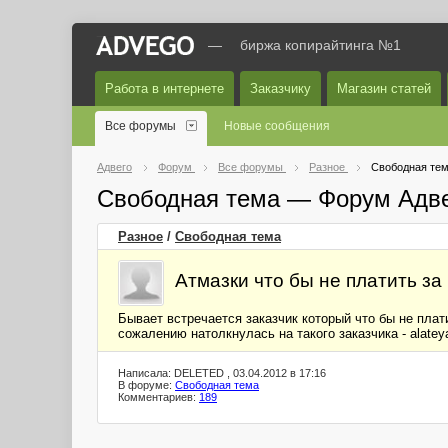
—
биржа копирайтинга №1
Работа в интернете
Заказчику
Магазин статей
Все форумы
Новые сообщения
Адвего
Форум
Все форумы
Разное
Свободная те
Свободная тема — Форум Адв
Разное
/
Свободная тема
Атмазки что бы не платить за
Бывает встречается заказчик который что бы не плат
сожалению натолкнулась на такого заказчика - alate
Написала: DELETED , 03.04.2012 в 17:16
В форуме:
Свободная тема
Комментариев:
189