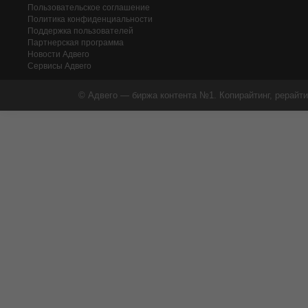
Пользовательское соглашение
Политика конфиденциальности
Поддержка пользователей
Партнерская программа
Новости Адвего
Сервисы Адвего
© Адвего — биржа контента №1. Копирайтинг, рерайти