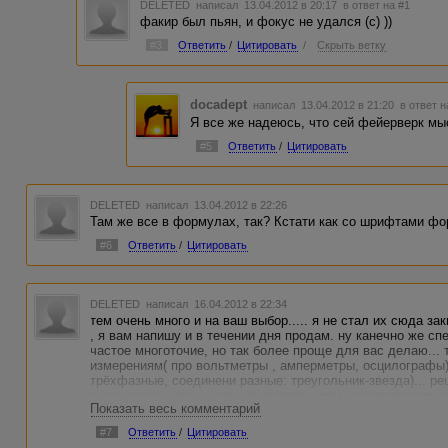
DELETED
написал 13.04.2012 в 20:17
в ответ на #1
факир был пьян, и фокус не удался (с) ))
#3
Ответить
/
Цитировать
/
Скрыть ветку
docadept
написал 13.04.2012 в 21:20
в ответ н
Я все же надеюсь, что сей фейерверк м
#5
Ответить
/
Цитировать
DELETED
написал 13.04.2012 в 22:26
Там же все в формулах, так? Кстати как со шрифтами фо
#6
Ответить
/
Цитировать
DELETED
написал 16.04.2012 в 22:34
тем очень много и на ваш выбор..... я не стал их сюда за
, я вам напишу и в течении дня продам. ну канечно же сп
частое многоточие, но так более проще для вас делаю... 
измерениям( про вольтметры , амперметры, осцилографы)
трёхфазные, соединени разные: треугольник-звезда)... ре
очень много чего.... есть по подстанциям электрическим 
Показать весь комментарий
электрических машин, а также есть темы из более сложно
темы есть на транзисторы, диоды, усилители, и т.п. если
#7
Ответить
/
Цитировать
примерно из данных подразделов, то она для вас появитс