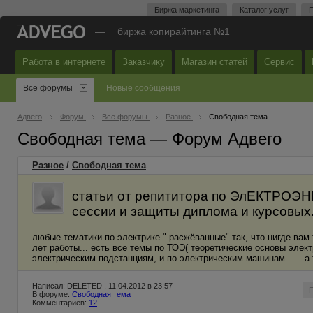
Биржа маркетинга
Каталог услуг
П
—
биржа копирайтинга №1
Работа в интернете
Заказчику
Магазин статей
Сервис
Все форумы
Новые сообщения
Адвего
Форум
Все форумы
Разное
Свободная тема
Свободная тема — Форум Адвего
Разное
/
Свободная тема
статьи от репититора по ЭлЕКТРОЭН
сессии и защиты диплома и курсовых
любые тематики по электрике " расжёванные" так, что нигде вам т
лет работы... есть все темы по ТОЭ( теоретические основы элект
электрическим подстанциям, и по электрическим машинам...... а 
Написал: DELETED , 11.04.2012 в 23:57
В форуме:
Свободная тема
Комментариев:
12