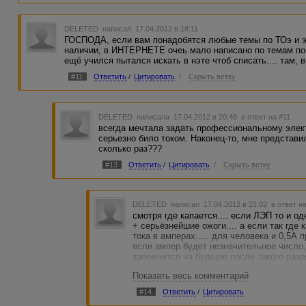
суток.... это не кидалово... это темы от репитоторов и о
которые подготавливали меня к курсовому проекту и сдачи 
несматрите на коментари, к статьям я отношусь очень сер
DELETED
написал 17.04.2012 в 18:11
отклонений или погрешностей... ОБРАЩАЙТЕСЬ!
ГОСПОДА, если вам понадобятся любые темы по ТОэ и эле
наличии, в ИНТЕРНЕТЕ очеь мало написано по темам по э
ещё учился пытался искать в нэте чтоб списать.... там, в
#11
Ответить
/
Цитировать
/
Скрыть ветку
DELETED
написала 17.04.2012 в 20:48
в ответ на #11
всегда мечтала задать профессиональному элект
серьезно било током. Наконец-то, мне представил
сколько раз???
#13
Ответить
/
Цитировать
/
Скрыть ветку
DELETED
написал 17.04.2012 в 21:02
в ответ н
смотря где капается.... если ЛЭП то и о
+ серьёзнейшие ожоги.... а если так где 
тока в амперах..... для человека и 0,5А 
если ампер будет незначительное число, 
запомнится на будщее после такого раз
может небольшой ожог...... ведь надо п
Показать весь комментарий
элементом является сила тока, ну и нап
от друга....=)
#14
Ответить
/
Цитировать