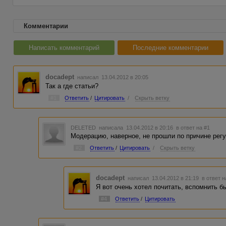
Комментарии
Написать комментарий
Последние комментарии
docadept
написал 13.04.2012 в 20:05
Так а где статьи?
#1
Ответить
/
Цитировать
/
Скрыть ветку
DELETED
написала 13.04.2012 в 20:16
в ответ на #1
Модерацию, наверное, не прошли по причине регу
#2
Ответить
/
Цитировать
/
Скрыть ветку
docadept
написал 13.04.2012 в 21:19
в ответ н
Я вот очень хотел почитать, вспомнить был
#4
Ответить
/
Цитировать