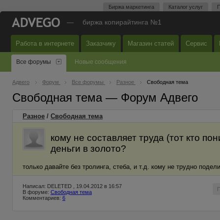
Биржа маркетинга
Каталог услуг
П
—
биржа копирайтинга №1
Работа в интернете
Заказчику
Магазин статей
Сервис
Все форумы
Новые сообщения
Адвего
Форум
Все форумы
Разное
Свободная тема
Свободная тема — Форум Адвего
Разное
/
Свободная тема
кому не составляет труда (тот кто по
деньги в золото?
только давайте без тролинга, стеба, и т.д. кому не трудно под
Написал: DELETED , 19.04.2012 в 16:57
В форуме:
Свободная тема
Комментариев:
6