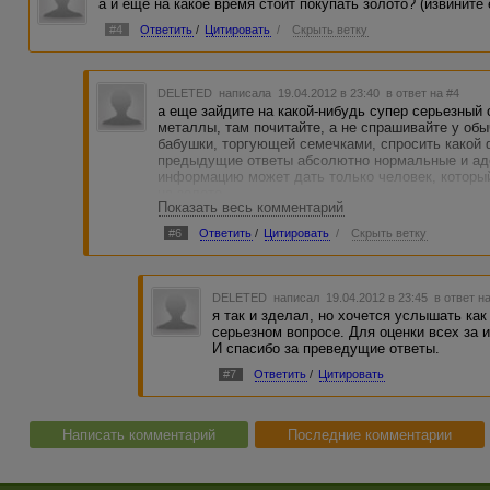
а и еще на какое время стоит покупать золото? (извините
#4
Ответить
/
Цитировать
/
Скрыть ветку
DELETED
написала 19.04.2012 в 23:40
в ответ на #4
а еще зайдите на какой-нибудь супер серьезный 
металлы, там почитайте, а не спрашивайте у обы
бабушки, торгующей семечками, спросить какой 
предыдущие ответы абсолютно нормальные и ад
информацию может дать только человек, которы
на золото
Показать весь комментарий
#6
Ответить
/
Цитировать
/
Скрыть ветку
DELETED
написал 19.04.2012 в 23:45
в ответ н
я так и зделал, но хочется услышать ка
серьезном вопросе. Для оценки всех за и
И спасибо за преведущие ответы.
#7
Ответить
/
Цитировать
Написать комментарий
Последние комментарии