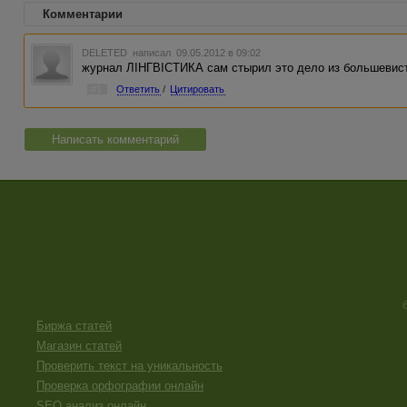
Комментарии
DELETED
написал 09.05.2012 в 09:02
журнал ЛІНГВІСТИКА сам стырил это дело из большевист
#1
Ответить
/
Цитировать
Написать комментарий
Биржа статей
Магазин статей
Проверить текст на уникальность
Проверка орфографии онлайн
SEO анализ онлайн