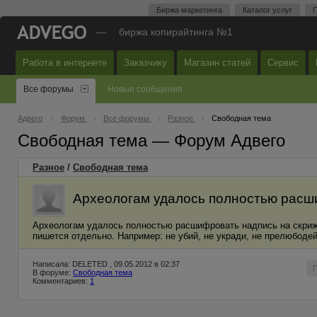
Биржа маркетинга
Каталог услуг
П
—
биржа копирайтинга №1
Работа в интернете
Заказчику
Магазин статей
Сервис
Все форумы
Новые сообщения
Адвего
Форум
Все форумы
Разное
Свободная тема
Свободная тема — Форум Адвего
Разное
/
Свободная тема
Археологам удалось полностью расш
Археологам удалось полностью расшифровать надпись на скрижа
пишется отдельно. Например: не убий, не укради, не прелюбодейс
Написала: DELETED , 09.05.2012 в 02:37
В форуме:
Свободная тема
Комментариев:
1