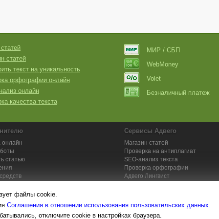
 статей
МИР / СБП
н статей
WebMoney
ить текст на уникальность
Volet
рка орфографии онлайн
нализ онлайн
Безналичный платеж
ка качества текста
нителю
Сервисы Адвего
 онлайн
Магазин статей
аботы
Проверка на антиплагиат
ь статью
SEO-анализ текста
ения
Проверка орфографии
средств
Адвего
Лингвист
кции для исполнителей
Заказ контента и услуг
зует файлы cookie.
вия
Соглашения в отношении использования пользовательских данных
.
батывались, отключите cookie в настройках браузера.
та №1. Копирайтинг, рерайтинг, переводы,
работа на дому
: поставщик ун