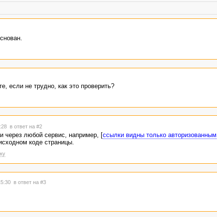
снован.
е, если не трудно, как это проверить?
5:28
в ответ на #2
 через любой сервис, например, [
ссылки видны только авторизованным
 исходном коде страницы.
ку
15:30
в ответ на #3