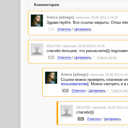
Комментарии
Алиса (advego)
написала 29.05.2012 в 15:20
Здравствуйте. Все ссылки закрыты. Отказ обо
#1
Ответить
/
Цитировать
DELETED
написала 29.05.2012 в 15:25
спасибо большое, что разъяснили))) подскажит
#2
Ответить
/
Цитировать
/
Скрыть ветку
Алиса (advego)
написала 29.05.2012 в 1
Ссылки можно проверять плагином или
пользователям
]. Можно смотреть и в
#3
Ответить
/
Цитировать
/
Скрыть вет
DELETED
написала 29.05.2012 в 
спасибо)))
#4
Ответить
/
Цитировать