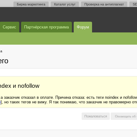
Биржа маркетинга
Каталог услуг
Проверка на антиплагиат
SE
Сервис
Партнёрская программа
Форум
ма
его
ndex и nofollow
 заказчик отказал в оплате. Причина отказа: есть теги noindex и nofollo
м
], но таких тегов не вижу. Я так понимаю, что заказчик не правомерно 
Пожаловаться