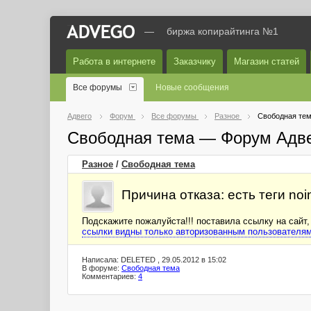
—
биржа копирайтинга №1
Работа в интернете
Заказчику
Магазин статей
Все форумы
Новые сообщения
Адвего
Форум
Все форумы
Разное
Свободная те
Свободная тема — Форум Адв
Разное
/
Свободная тема
Причина отказа: есть теги noi
Подскажите пожалуйста!!! поставила ссылку на сайт, а
ссылки видны только авторизованным пользователя
Написала: DELETED , 29.05.2012 в 15:02
В форуме:
Свободная тема
Комментариев:
4