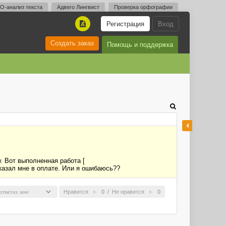
O-анализ текста
Адвего Лингвист
Проверка орфографии
Регистрация
Вход
A
Создать заказ
Помощь и поддержка
w. Вот выполненная работа [
отказал мне в оплате. Или я ошибаюсь??
Нравится
0
/
Не нравится
0