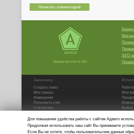
Написать комментарий
Биржа
Магази
Провер
Прове
SEO а
биржа контента №1
Провер
Заказчику
Испол
Создать заказ
Работа
Мои заказы
Мои р
Извещения
Продат
Пополнить счёт
Извещ
Статистика
Вывод 
API
Инстру
Для повышения удобства работы с сайтом Адвего исполь
Продолжая использовать наш сайт Вы принимаете усло
Если Вы не хотите, чтобы пользовательские данные обра
© Адвего — биржа контен