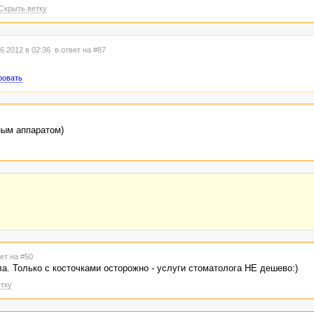
Скрыть ветку
6.2012 в 02:36
в ответ на #87
ровать
ным аппаратом)
ет на #50
а. Только с косточками осторожно - услуги стоматолога НЕ дешево:)
тку