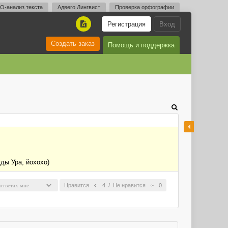
O-анализ текста
Адвего Лингвист
Проверка орфографии
Регистрация
Вход
A
Создать заказ
Помощь и поддержка
ды Ура, йохохо)
Нравится
4
/
Не нравится
0