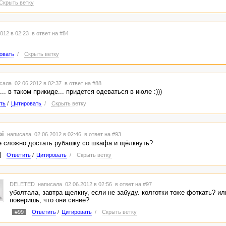
Скрыть ветку
012 в 02:23
в ответ на #84
овать
/
Скрыть ветку
сала 02.06.2012 в 02:37
в ответ на #88
.. в таком прикиде... придется одеваться в июле :)))
ть
/
Цитировать
/
Скрыть ветку
i
написала 02.06.2012 в 02:46
в ответ на #93
е сложно достать рубашку со шкафа и щёлкнуть?
Ответить
/
Цитировать
/
Скрыть ветку
DELETED
написала 02.06.2012 в 02:56
в ответ на #97
уболтала, завтра щелкну, если не забуду. колготки тоже фоткать? ил
поверишь, что они синие?
#99
Ответить
/
Цитировать
/
Скрыть ветку