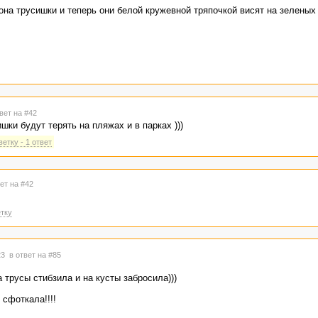
кона трусишки и теперь они белой кружевной тряпочкой висят на зеленых
вет на #42
шки будут терять на пляжах и в парках )))
етку - 1 ответ
ет на #42
тку
:23
в ответ на #85
 трусы стибзила и на кусты забросила)))
 сфоткала!!!!