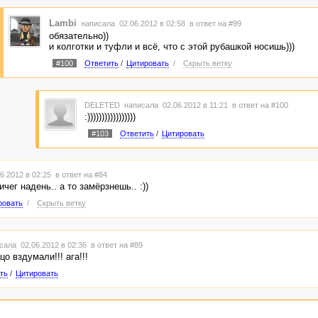
Lambi
написала 02.06.2012 в 02:58
в ответ на #99
обязательно))
и колготки и туфли и всё, что с этой рубашкой носишь)))
#100
Ответить
/
Цитировать
/
Скрыть ветку
DELETED
написала 02.06.2012 в 11:21
в ответ на #100
:)))))))))))))))))
#103
Ответить
/
Цитировать
6.2012 в 02:25
в ответ на #84
чег надень.. а то замёрзнешь.. :))
ровать
/
Скрыть ветку
сала 02.06.2012 в 02:36
в ответ на #89
ццо вздумали!!! ага!!!
ть
/
Цитировать