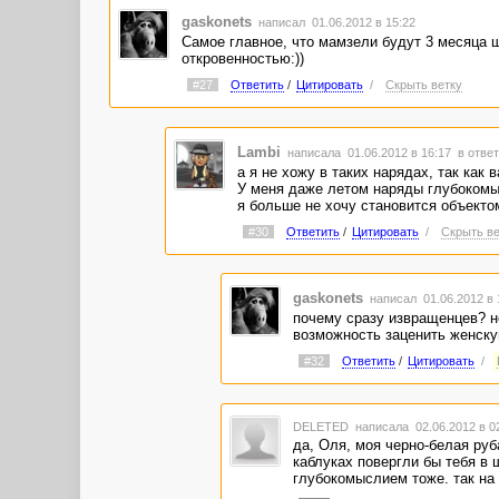
gaskonets
написал 01.06.2012 в 15:22
Самое главное, что мамзели будут 3 месяца
откровенностью:))
#27
Ответить
/
Цитировать
/
Скрыть ветку
Lambi
написала 01.06.2012 в 16:17
в ответ
а я не хожу в таких нарядах, так как 
У меня даже летом наряды глубокомы
я больше не хочу становится объекто
#30
Ответить
/
Цитировать
/
Скрыть ве
gaskonets
написал 01.06.2012 в
почему сразу извращенцев? н
возможность заценить женскую
#32
Ответить
/
Цитировать
/
DELETED
написала 02.06.2012 в 
да, Оля, моя черно-белая руб
каблуках повергли бы тебя в 
глубокомыслием тоже. так на и