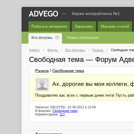
—
биржа копирайтинга №1
Работа в интернете
Заказчику
Магазин статей
Все форумы
Новые сообщения
Адвего
Форум
Все форумы
Разное
Свободная те
Свободная тема — Форум Адв
Разное
/
Свободная тема
Ах, дорогие вы мои коллеги, 
Поздравляю вас всех с первым днем лета! Пусть раб
Написал: DELETED , 01.06.2012 в 12:09
В форуме:
Свободная тема
Комментариев:
113