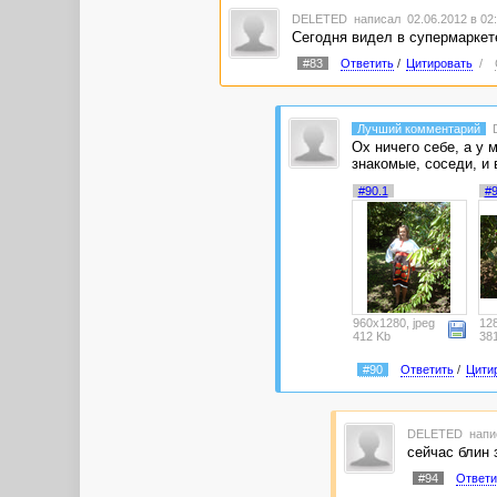
DELETED
написал 02.06.2012 в 0
Сегодня видел в супермаркете
#83
Ответить
/
Цитировать
/
Лучший комментарий
Ох ничего себе, а у 
знакомые, соседи, и 
#90.1
#9
960x1280, jpeg
128
412 Kb
38
#90
Ответить
/
Цити
DELETED
напи
сейчас блин 
#94
Ответи