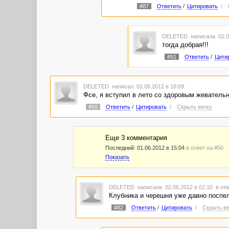
#87
Ответить
/
Цитировать
/
DELETED
написала 02.0
тогда добрая!!!
#91
Ответить
/
Цити
DELETED
написал 01.06.2012 в 18:09
Фсе, я вступил в лето со здоровым жеватель
#50
Ответить
/
Цитировать
/
Скрыть ветку
Еще 3 комментария
Последний:
01.06.2012 в 15:04
в ответ на #50
Показать
DELETED
написала 02.06.2012 в 02:10
в отв
Клубника и черешня уже давно поспел
#82
Ответить
/
Цитировать
/
Скрыть ве