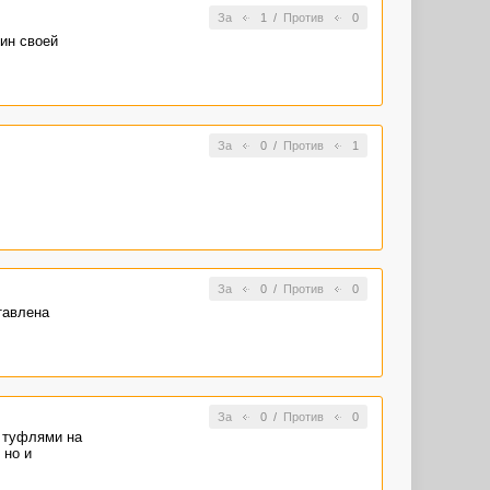
За
1
/
Против
0
ин своей
За
0
/
Против
1
За
0
/
Против
0
тавлена
За
0
/
Против
0
с туфлями на
 но и