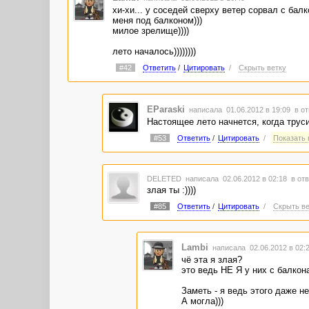
хи-хи... у соседей сверху ветер сорвал с бал
меня под балконом)))
милое зрелище))))
лето началось))))))))
#42
Ответить
/
Цитировать
/
Скрыть ветку
EParaski
написала 01.06.2012 в 19:09
в от
Настоящее лето начнется, когда труси
#53
Ответить
/
Цитировать
/
Показать в
DELETED
написала 02.06.2012 в 02:18
в отв
злая ты :))))
#85
Ответить
/
Цитировать
/
Скрыть ве
Lambi
написала 02.06.2012 в 02
чё эта я злая?
это ведь НЕ Я у них с балкона
Заметь - я ведь этого даже не
А могла)))