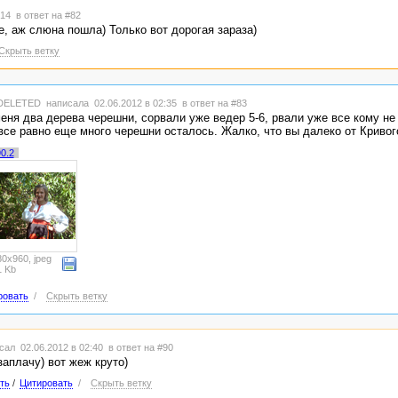
2:14
в ответ на #82
, аж слюна пошла) Только вот дорогая зараза)
Скрыть ветку
DELETED
написала 02.06.2012 в 02:35
в ответ на #83
меня два дерева черешни, сорвали уже ведер 5-6, рвали уже все кому не 
все равно еще много черешни осталось. Жалко, что вы далеко от Кривого
0.2
0x960, jpeg
1 Kb
ровать
/
Скрыть ветку
сал 02.06.2012 в 02:40
в ответ на #90
заплачу) вот жеж круто)
ть
/
Цитировать
/
Скрыть ветку