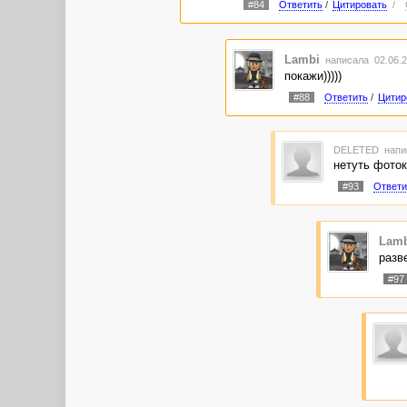
#84
Ответить
/
Цитировать
/
Lambi
написала 02.06.2
покажи)))))
#88
Ответить
/
Цитир
DELETED
напи
нетуть фоток.
#93
Ответи
Lamb
разв
#97