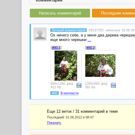
Комментарии
Написать комментарий
Последние комме
Лучший комментарий
DELETED
написала 02.06.201
Ох ничего себе, а у меня два дерева черешни
еще много черешни
...
#90.1
#90.2
960x1280, jpeg
1280x960, jpeg
412 Kb
381 Kb
#90
В контексте
Еще 12 веток / 31 комментарий в темe
Последний:
01.06.2012 в 08:47
Показать