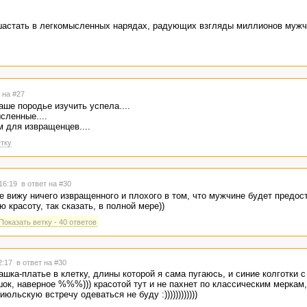
 шастать в легкомысленных нарядах, радующих взгляды миллионов мужч
 на #27
ваше породье изучить успела....
сленные....
м для извращенцев....
тку
 16:19
в ответ на #30
е вижу ничего извращенного и плохого в том, что мужчине будет предос
 красоту, так сказать, в полной мере))
Показать ветку - 40 ответов
02:17
в ответ на #30
ашка-платье в клетку, длины которой я сама пугаюсь, и синие колготки 
шок, наверное %%%))) красотой тут и не пахнет по классическим меркам,
юльскую встречу одеваться не буду :))))))))))))