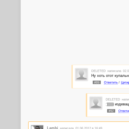
DELETED
написала 02.0
Ну хоть отот купальни
#89
Ответить
/
Цити
DELETED
напи
:)))))) издева
#92
Ответи
Lambi
написала 01.06.2012 в 16:49