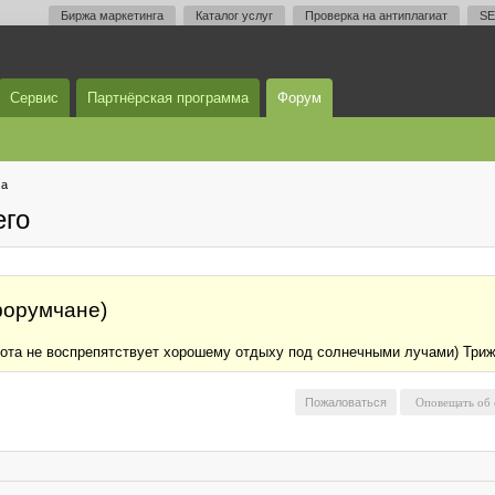
Биржа маркетинга
Каталог услуг
Проверка на антиплагиат
SE
Сервис
Партнёрская программа
Форум
ма
его
форумчане)
ота не воспрепятствует хорошему отдыху под солнечными лучами) Триж
Пожаловаться