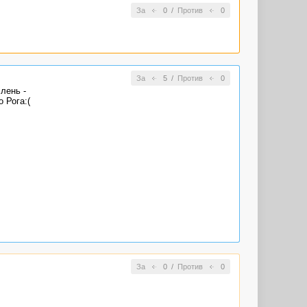
За
0
/
Против
0
За
5
/
Против
0
лень -
 Рога:(
За
0
/
Против
0