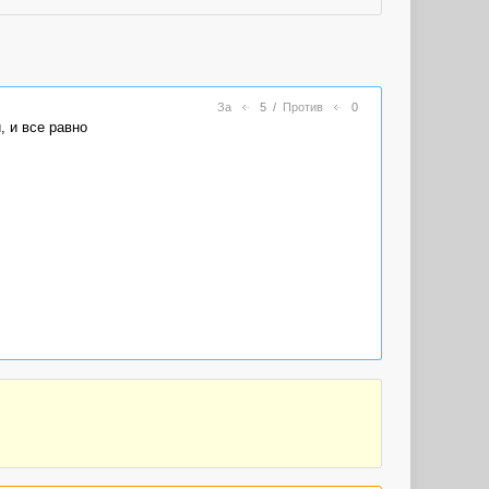
За
5
/
Против
0
, и все равно