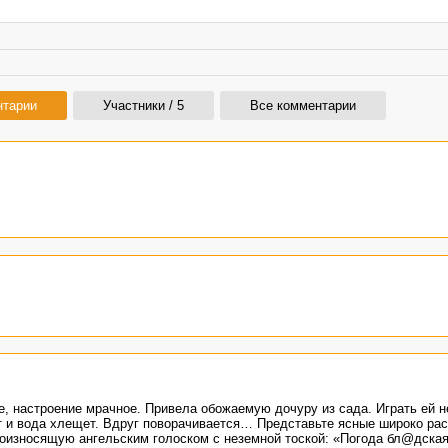
нтарии
Участники / 5
Все комментарии
, настроение мрачное. Привела обожаемую дочуру из сада. Играть ей н
ют и вода хлещет. Вдруг поворачивается… Представьте ясные широко ра
произносящую ангельским голоском с неземной тоской: «Погода бл@дск