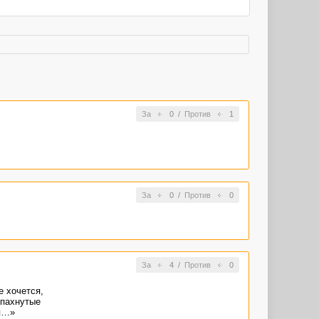
За
0
/
Против
1
За
0
/
Против
0
За
4
/
Против
0
е хочется,
спахнутые
ая…»