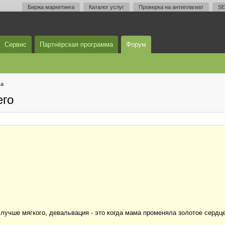
Биржа маркетинга
Каталог услуг
Проверка на антиплагиат
SE
Сервис
Партнёрская программа
Форум
ма
его
 . лучше мягкого, девальвация - это когда мама променяла золотое сердц
ь