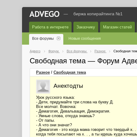
—
биржа копирайтинга №1
Работа в интернете
Заказчику
Магазин статей
Все форумы
Новые сообщения
Адвего
Форум
Все форумы
Разное
Свободная те
Свободная тема — Форум Адв
Разное
/
Свободная тема
Анектодты
Урок русского языка:
- Дети, придумайте три слова на букву Д.
Все молчат. Вовочка:
- Демагогия, Девальвация, Демократия.
- Умные слова, откуда знаешь?
- От папы.
- А что они значат?
- Демагогия - это когда мама говорит что твердый х.
когда тебя посылают на х. . , а ты идешь куда хочеш