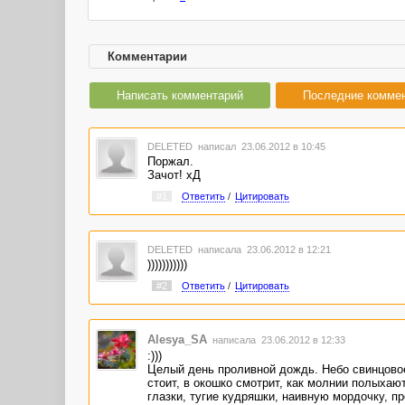
Комментарии
Написать комментарий
Последние комме
DELETED
написал 23.06.2012 в 10:45
Поржал.
Зачот! хД
#1
Ответить
/
Цитировать
DELETED
написала 23.06.2012 в 12:21
)))))))))))
#2
Ответить
/
Цитировать
Alesya_SA
написала 23.06.2012 в 12:33
:)))
Целый день проливной дождь. Небо свинцовое
стоит, в окошко смотрит, как молнии полыха
глазки, тугие кудряшки, наивную мордочку, 