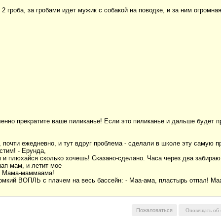
 2 гроба, за гробами идет мужик с собакой на поводке, и за ним огромн
ленно прекратите ваше пиликанье! Если это пиликанье и дальше будет п
 почти ежедневно, и тут вдруг проблема - сделали в школе эту самую п
стим! - Ерунда,
м и плюхайся сколько хочешь! Сказано-сделано. Часа через два забира
ап-мам, и летит мое
 - Мама-маммаама!
ромкий ВОПЛЬ с плачем на весь бассейн: - Маа-ама, пластырь отпал! Маа
Пожаловаться