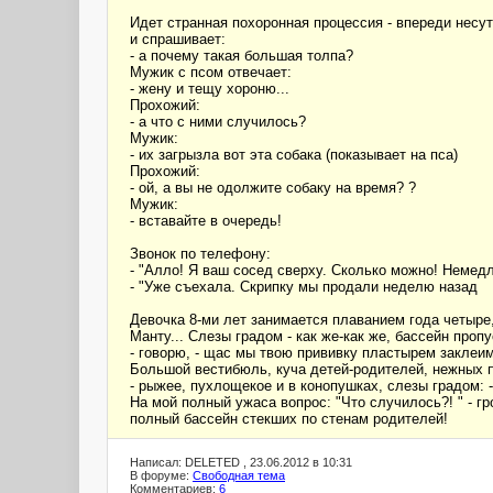
Идет странная похоронная процессия - впереди несут
и спрашивает:
- а почему такая большая толпа?
Мужик с псом отвечает:
- жену и тещу хороню...
Прохожий:
- а что с ними случилось?
Мужик:
- их загрызла вот эта собака (показывает на пса)
Прохожий:
- ой, а вы не одолжите собаку на время? ?
Мужик:
- вставайте в очередь!
Звонок по телефону:
- "Алло! Я ваш сосед сверху. Сколько можно! Немед
- "Уже съехала. Скрипку мы продали неделю назад
Девочка 8-ми лет занимается плаванием года четыре,
Манту... Слезы градом - как же-как же, бассейн пропу
- говорю, - щас мы твою прививку пластырем заклеи
Большой вестибюль, куча детей-родителей, нежных п
- рыжее, пухлощекое и в конопушках, слезы градом:
На мой полный ужаса вопрос: "Что случилось?! " - г
полный бассейн стекших по стенам родителей!
Написал: DELETED , 23.06.2012 в 10:31
В форуме:
Свободная тема
Комментариев:
6