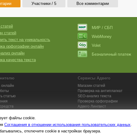
нтарии
Участники / 5
Все комментарии
 статей
МИР / СБП
н статей
WebMoney
ить текст на уникальность
Volet
рка орфографии онлайн
нализ онлайн
Безналичный платеж
ка качества текста
нителю
Сервисы Адвего
 онлайн
Магазин статей
аботы
Проверка на антиплагиат
ь статью
SEO-анализ текста
ения
Проверка орфографии
средств
Адвего
Лингвист
кции для исполнителей
Заказ контента и услуг
зует файлы cookie.
вия
Соглашения в отношении использования пользовательских данных
.
батывались, отключите cookie в настройках браузера.
та №1. Копирайтинг, рерайтинг, переводы,
работа на дому
: поставщик ун