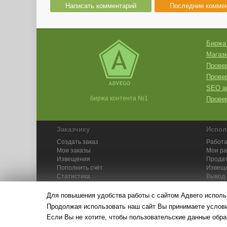
Написать комментарий
Последние комме
Биржа
Магази
Провер
Прове
SEO а
биржа контента №1
Провер
Заказчику
Испол
Создать заказ
Работа
Мои заказы
Мои р
Извещения
Продат
Пополнить счёт
Извещ
Статистика
Вывод 
API
Инстру
Для повышения удобства работы с сайтом Адвего исполь
Продолжая использовать наш сайт Вы принимаете усло
Если Вы не хотите, чтобы пользовательские данные обра
© Адвего — биржа контен