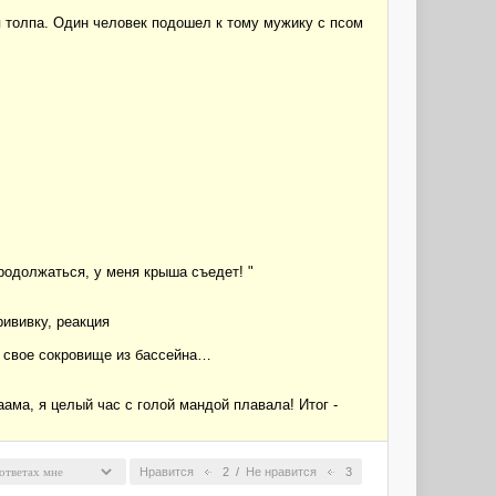
ая толпа. Один человек подошел к тому мужику с псом
родолжаться, у меня крыша съедет! "
рививку, реакция
ю свое сокровище из бассейна…
ама, я целый час с голой мандой плавала! Итог -
Нравится
2
/
Не нравится
3