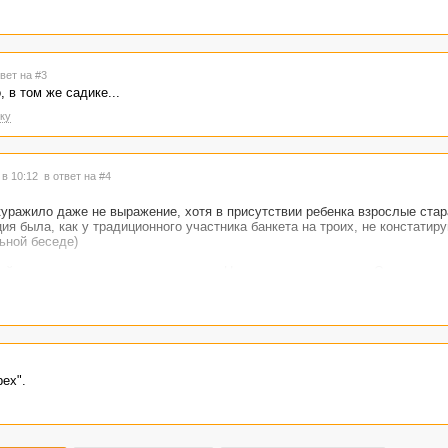
твет на #3
, в том же садике...
ку
 в 10:12
в ответ на #4
уражило даже не выражение, хотя в присутствии ребенка взрослые ста
ия была, как у традиционного участника банкета на троих, не констатир
ьной беседе)
ей старенькую потрепанную книжку. Называлась она как-то «От трех до п
о, только отредактированные случаи описывались. А сейчас есть возмож
х.
ь ветку реальным жизненным фактам…)))
рех".