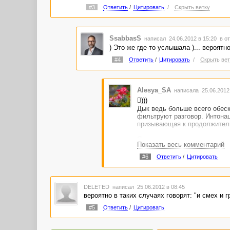
#3
Ответить
/
Цитировать
/
Скрыть ветку
SsabbasS
написал 24.06.2012 в 15:20
в о
) Это же где-то услышала )... вероятно
#4
Ответить
/
Цитировать
/
Скрыть вет
Alesya_SA
написала 25.06.2012
)))
Дык ведь больше всего обеск
фильтруют разговор. Интонац
призывающая к продолжител
Я в детстве нашла у родител
Показать весь комментарий
то в этом роде. Там, конечн
о не очень отредактированны
#6
Ответить
/
Цитировать
Предложение к ТС: посвятит
DELETED
написал 25.06.2012 в 08:45
вероятно в таких случаях говорят: "и смех и г
#5
Ответить
/
Цитировать