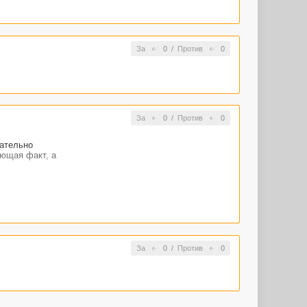
За
0
/
Против
0
За
0
/
Против
0
рательно
ующая факт, а
яти» или что-
ность написать
За
0
/
Против
0