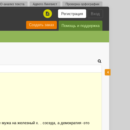
O-анализ текста
Адвего Лингвист
Проверка орфографии
Регистрация
Вход
A
Создать заказ
Помощь и поддержка
е мужа на железный х. . соседа, а демократия -это