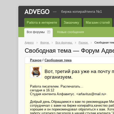
—
биржа копирайтинга №1
Работа в интернете
Заказчику
Магазин статей
Все форумы
Новые сообщения
Адвего
Форум
Все форумы
Разное
Свободная те
Свободная тема — Форум Адв
Разное
/
Свободная тема
Вот, третий раз уже на почту
организуем.
Работа писателем. Распечатать…
сегодня в 16:12
Студия контента Алфавитус. <arfavitus@mail.ru>
Добрый день.Обращаемся к вам по рекомендации Мих
сотрудничал с вами на бирже копирайта,качество ра
хорошее и он порекомендовал обратиться к вам. Хот
работу штатного писателя в нашей студии контента 