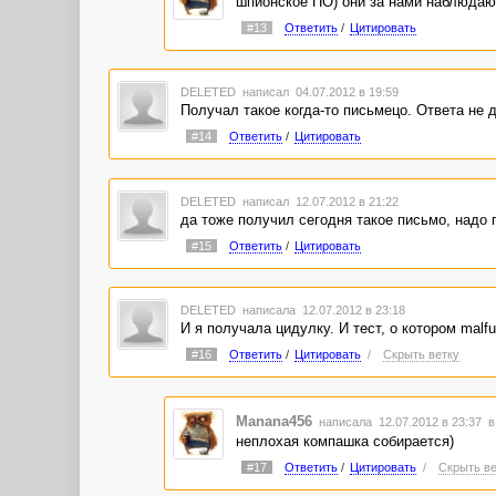
шпионское ПО) они за нами наблюдаю
#13
Ответить
/
Цитировать
DELETED
написал 04.07.2012 в 19:59
Получал такое когда-то письмецо. Ответа не 
#14
Ответить
/
Цитировать
DELETED
написал 12.07.2012 в 21:22
да тоже получил сегодня такое письмо, надо п
#15
Ответить
/
Цитировать
DELETED
написала 12.07.2012 в 23:18
И я получала цидулку. И тест, о котором malfu
#16
Ответить
/
Цитировать
/
Скрыть ветку
Manana456
написала 12.07.2012 в 23:37
в
неплохая компашка собирается)
#17
Ответить
/
Цитировать
/
Скрыть ве