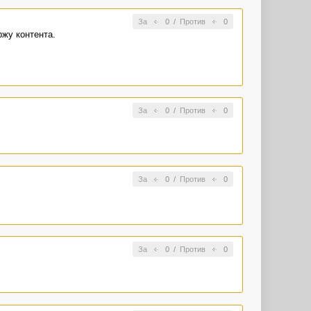
За
0
/
Против
0
ржу контента.
За
0
/
Против
0
За
0
/
Против
0
За
0
/
Против
0