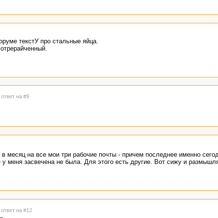
руме текстУ про стальные яйца.
 отрерайченный.
 ответ на #9
в месяц на все мои три рабочие почты - причем последнее именно сегод
 у меня засвечена не была. Для этого есть другие. Вот сижу и размышля
 ответ на #12