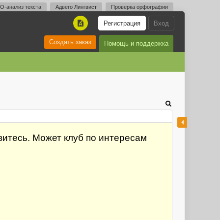
O-анализ текста
Адвего Лингвист
Проверка орфографии
Регистрация
Вход
A
Создать заказ
Помощь и поддержка
овитесь. Может клуб по интересам