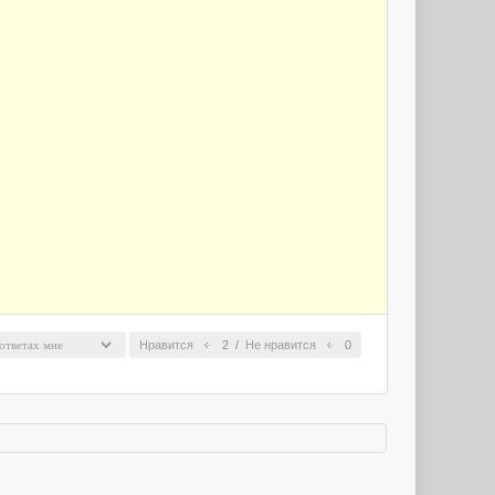
Нравится
2
/
Не нравится
0