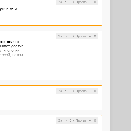
За
0
/
Против
0
ли кто-то
За
5
/
Против
0
составляет
ышлет доступ
ия кнопочки
 собой, потом
За
0
/
Против
0
За
0
/
Против
0