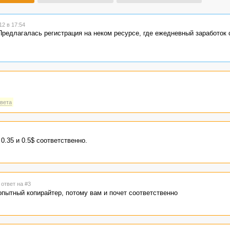
2 в 17:54
редлагалась регистрация на неком ресурсе, где ежедневный заработок 
твета
0.35 и 0.5$ соответственно.
 ответ на #3
опытный копирайтер, потому вам и почет соответственно