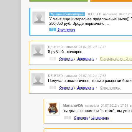
Лучший комментарий
DELETED
написала 04.07.201
У меня еще интереснее предложение было)) П
250-350 руб. Вроде нормально
...
#5
В контексте
DELETED
написал 04.07.2012 в 17:47
8 рублей - шикарно.
#1
Ответить
/
Цитировать
/
Показать ветку - 2 о
DELETED
написал 04.07.2012 в 17:52
Получала аналогичное, только расценки были 
#3
Ответить
/
Цитировать
/
Скрыть ветку
Manana456
написала 04.07.2012 в 17:53
в
вы дольше времени "в теме", вы уже 
#4
Ответить
/
Цитировать