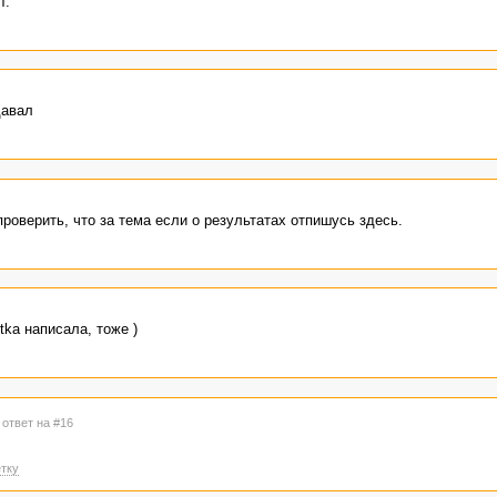
т.
давал
роверить, что за тема если о результатах отпишусь здесь.
tka написала, тоже )
 ответ на #16
тку