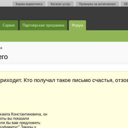
Биржа маркетинга
Каталог услуг
Проверка на антиплагиат
SE
Сервис
Партнёрская программа
Форум
ма
его
 приходит. Кто получал такое письмо счастья, отз
аила Константиновича, он
боты вы показали
ели бы вам предложить
"Алфавитус".Заказы у