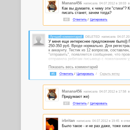
Manana456
написала 04.07.2012 в 18:03
в
Как вы думаете, к чему эти "стихи"? 
писать станет, зачем тогда?
#8
Ответить
/
Цитировать
Лучший комментарий
DELETED
написала 04.07.201
У меня еще интереснее предложение было)) П
250-350 руб. Вроде нормально. Для регестра
к аккаунту. Тестик из 12 вопросов, составлен
"отправить", появляется сообщение, что пров
отправила ребятам письмецо с пожеланием у
Показать весь комментарий
И ведь поймают...
#5
Ответить
/
Цитировать
/
Скрыть ветку
Manana456
написала 04.07.2012 в 17:58
в
Придумают же)
#7
Ответить
/
Цитировать
irbritan
написала 04.07.2012 в 19:45
в отве
Было такое - и не раз даже, тоже хих