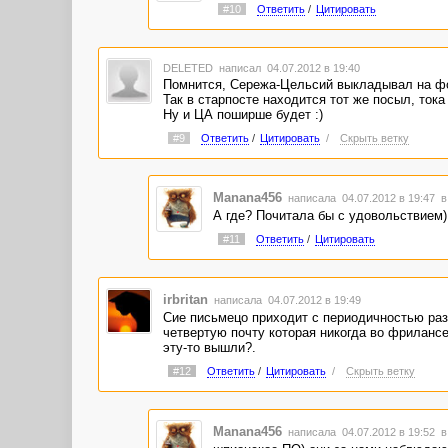
#10
Ответить
/
Цитировать
DELETED
написал 04.07.2012 в 19:40
Помнится, Сережа-Цельсий выкладывал на фо
Так в старпосте находится тот же посыл, тока
Ну и ЦА поширше будет :)
#9
Ответить
/
Цитировать
/
Скрыть ветку
Manana456
написала 04.07.2012 в 19:47
в
А где? Почитала бы с удовольствием)
#11
Ответить
/
Цитировать
irbritan
написала 04.07.2012 в 19:49
Сие письмецо приходит с периодичностью раз 
четвертую почту которая никогда во фрилансе
эту-то вышли?.
#12
Ответить
/
Цитировать
/
Скрыть ветку
Manana456
написала 04.07.2012 в 19:52
в