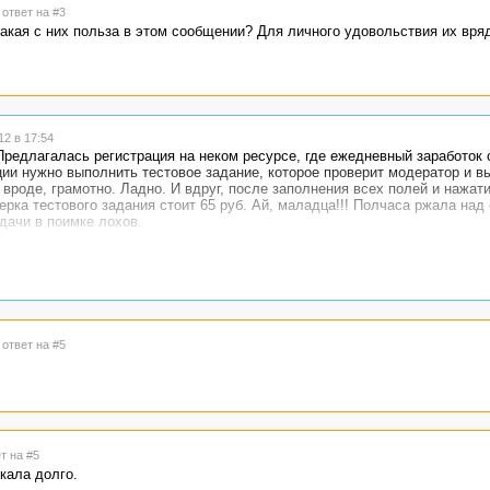
 ответ на #3
Какая с них польза в этом сообщении? Для личного удовольствия их вряд
2 в 17:54
редлагалась регистрация на неком ресурсе, где ежедневный заработок 
ции нужно выполнить тестовое задание, которое проверит модератор и в
, вроде, грамотно. Ладно. И вдруг, после заполнения всех полей и нажат
ерка тестового задания стоит 65 руб. Ай, маладца!!! Полчаса ржала над
дачи в поимке лохов.
 ответ на #5
т на #5
икала долго.