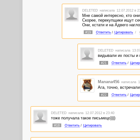
DELETED
написала 12.07.2012 в 
Мне самой интересно, кто они
Скорее, перекупщики ищут себ
Они, кстати и на Адвего нагл
#19
Ответить
/
Цитировать
/
DELETED
написала 13.07
видывали их посты и н
#21
Ответить
/
Цитир
Manana456
написала 1
Ага, точно, встречал
#22
Ответить
/
Цитир
DELETED
написала 12.07.2012 в 23:40
тоже получала такое письмецо))))
#18
Ответить
/
Цитировать