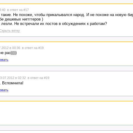
23:40
в ответ на #17
 такие. Не похоже, чтобы прикалывался народ. И не похоже на новую би
е дешевых ниггггеров )
о лезли. Не встречали их постов в обсуждениях к работам?
Скрыть ветку
.2012 в 00:36
в ответ на #19
е раз)))))
овать
3.07.2012 в 02:32
в ответ на #19
и. Вспомнила!
овать