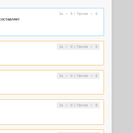
За
5
/
Против
0
составляет
За
0
/
Против
0
За
0
/
Против
0
За
0
/
Против
0