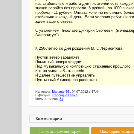
нас стабильные и работа для писателей есть каждый
знаков рерайта без пробела- 8 рублей , за 1000 знако
пробела - 11 рублей. Оплата конечно не сильно больш
стабильно и каждый день. Если условия работы и оп
ждем вашего ответа.
С уважением Николаев Дмитрий Сергеевич (менеджер
Алфавитус").
------------------------------ ------------------------------ ---------------
К 250-летию со дня рождения М.Ю.Лермонтова
Пустой ветер забавляет
Памятный почерк увидает
Под музыкальную композицию старинных прошлого
Как он умел забыть о себе
И далее путешествие управлять
Пустынный Атмосфера рассекает
Написала:
Manana456
, 04.07.2012 в 17:44
В форуме:
Свободная тема
Комментариев:
31
Комментарии
Написать комментарий
Последние комме