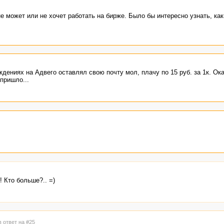
 не может или не хочет работать на бирже. Было бы интересно узнать, как
дениях на Адвего оставлял свою почту мол, плачу по 15 руб. за 1к. Ока
пришло...
! Кто больше?.. =)
в ответ на #25