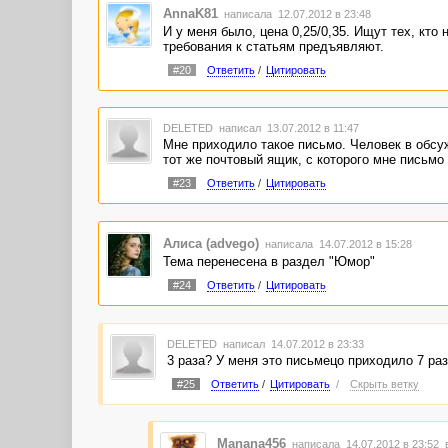
AnnaK81
написала 12.07.2012 в 23:48
И у меня было, цена 0,25/0,35. Ищут тех, кто
требования к статьям предъявляют.
#20
Ответить
/
Цитировать
DELETED
написал 13.07.2012 в 11:47
Мне приходило такое письмо. Человек в обсуж
тот же почтовый ящик, с которого мне письмо 
#23
Ответить
/
Цитировать
Алиса (advego)
написала 14.07.2012 в 15:28
Тема перенесена в раздел "Юмор"
#24
Ответить
/
Цитировать
DELETED
написал 14.07.2012 в 23:33
3 раза? У меня это письмецо приходило 7 раз
#25
Ответить
/
Цитировать
/
Скрыть ветку
Manana456
написала 14.07.2012 в 23:52