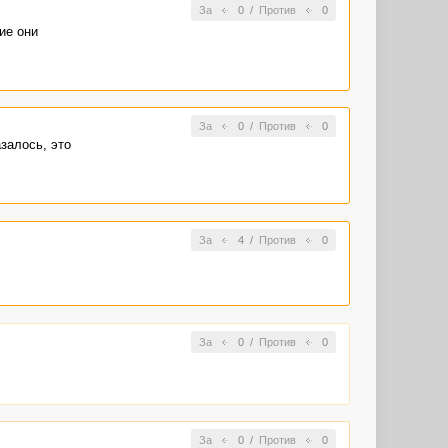
За
0
/
Против
0
ие они
За
0
/
Против
0
залось, это
За
4
/
Против
0
За
0
/
Против
0
За
0
/
Против
0