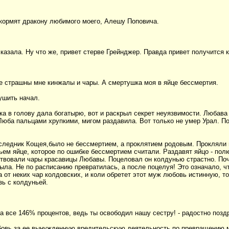
 Скормят дракону любимого моего, Алешу Поповича.
 сказала. Ну что же, привет стерве Грейнджер. Правда привет получится 
не страшны мне кинжалы и чары. А смертушка моя в яйце бессмертия.
ушить начал.
ка в голову дала богатырю, вот и раскрыл секрет неуязвимости. Любава 
 Люба пальцами хрупкими, мигом раздавила. Вот только не умер Урал. П
наследник Кощея,было не бессмертием, а проклятием родовым. Прокляли
ьем яйце, которое по ошибке бессмертием считали. Раздавят яйцо - пол
ствовали чары красавицы Любавы. Поцеловал он колдунью страстно. Поч
ыла. Не по расписанию превратилась, а после поцелуя! Это означало, ч
 от неких чар колдовских, и коли обретет этот муж любовь истинную, 
зь с колдуньей.
 на все 146% процентов, ведь ты освободил нашу сестру! - радостно поз
бовь за ее вынужденную вредительскую деятельность по превращению му