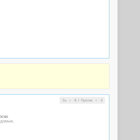
За
9
/
Против
3
рсах
едомые,
приближается к