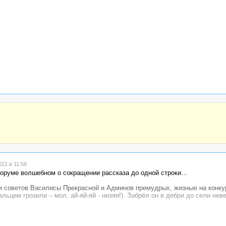
21 в 11:56
форуме волшебном о сокращении рассказа до одной строки…
 советов Василисы Прекрасной и Админов премудрых, жизнью на конку
льцем грозили – мол, ай-яй-яй - низяя!). Забрёл он в дебри до сели нев
 кот Баюн, - когтями по одному дереву – скряб, по другому – скряб – 
ть раззявил, шерсть дыбом, глазищами сверкает.