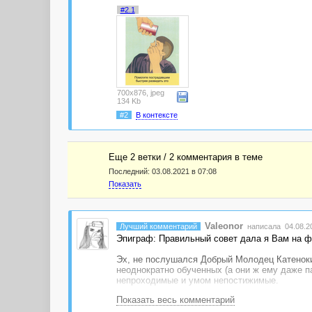
#2.1
700x876, jpeg
134 Kb
#2
В контексте
Еще 2 ветки / 2 комментария в темe
Последний:
03.08.2021 в 07:08
Показать
Valeonor
Лучший комментарий
написала 04.08.20
Эпиграф: Правильный совет дала я Вам на 
Эх, не послушался Добрый Молодец Катеноки
неоднократно обученных (а они ж ему даже па
непроходимые и умом непостижимые.
Показать весь комментарий
Вышел к нашему кудеснику из дебрей шипящий
Катеноки, - хвостом по сторонам хлещет, пас