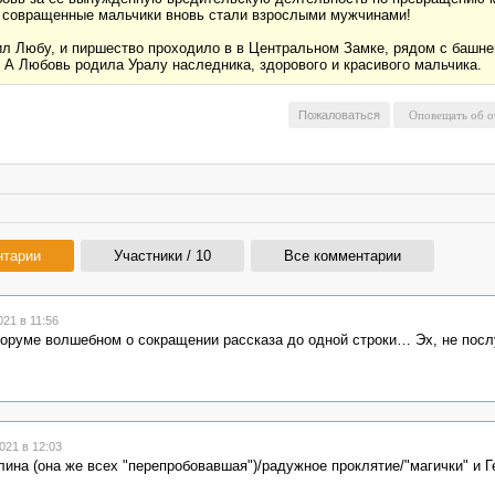
е совращенные мальчики вновь стали взрослыми мужчинами!
ил Любу, и пиршество проходило в в Центральном Замке, рядом с башне
 А Любовь родила Уралу наследника, здорового и красивого мальчика.
Пожаловаться
нтарии
Участники / 10
Все комментарии
21 в 11:56
оруме волшебном о сокращении рассказа до одной строки… Эх, не пос
21 в 12:03
ина (она же всех "перепробовавшая")/радужное проклятие/"магички" и Г