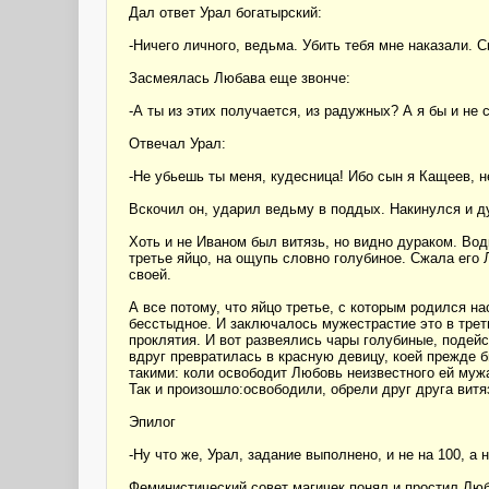
Дал ответ Урал богатырский:
-Ничего личного, ведьма. Убить тебя мне наказали.
Засмеялась Любава еще звонче:
-А ты из этих получается, из радужных? А я бы и не
Отвечал Урал:
-Не убьешь ты меня, кудесница! Ибо сын я Кащеев, 
Вскочил он, ударил ведьму в поддых. Накинулся и д
Хоть и не Иваном был витязь, но видно дураком. Вод
третье яйцо, на ощупь словно голубиное. Сжала его
своей.
А все потому, что яйцо третье, с которым родился 
бесстыдное. И заключалось мужестрастие это в трет
проклятия. И вот развеялись чары голубиные, подей
вдруг превратилась в красную девицу, коей прежде б
такими: коли освободит Любовь неизвестного ей мужа
Так и произошло:освободили, обрели друг друга витя
Эпилог
-Ну что же, Урал, задание выполнено, и не на 100, а
Феминистический совет магичек понял и простил Лю