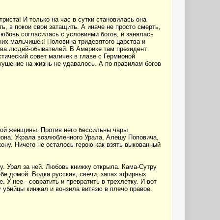
риста! И только на час в сутки становилась она
ь, в покои свои затащить. А иначе не просто смерть,
Любовь согласилась с условиями богов, и занялась
них мальчишек! Половина тридевятого царства и
тва людей-обывателей. В Америке там президент
стический совет магичек в главе с Гермионой
кушение на жизнь не удавалось. А по правилам богов
ской женщины. Против него бессильны чары
иона. Украла возлюбленного Урала, Алешу Поповича,
кону. Ничего не осталось герою как взять выкованный
у. Урал за ней. Любовь книжку открыла. Кама-Сутру
ебе домой. Водка русская, свечи, запах эфирных
. У нее - совратить и превратить в трехлетку. И вот
у убийцы кинжал и вонзила витязю в плечо правое.