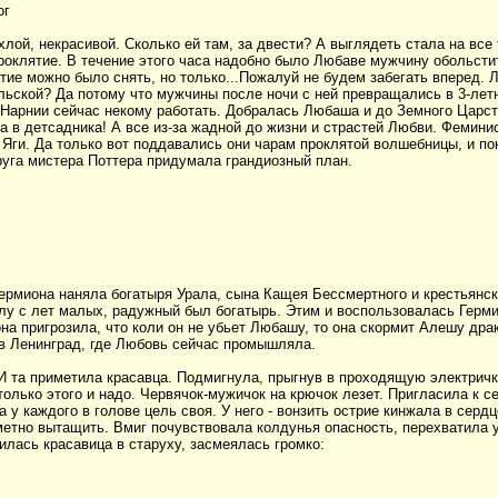
ог
ой, некрасивой. Сколько ей там, за двести? А выглядеть стала на все т
проклятие. В течение этого часа надобно было Любаве мужчину обольстит
тие можно было снять, но только...Пожалуй не будем забегать вперед. 
ьской? Да потому что мужчины после ночи с ней превращались в 3-лет
 Нарнии сейчас некому работать. Добралась Любаша и до Земного Царс
ла в детсадника! А все из-за жадной до жизни и страстей Любви. Фемини
 Яги. Да только вот поддавались они чарам проклятой волшебницы, и по
руга мистера Поттера придумала грандиозный план.
 Гермиона наняла богатыря Урала, сына Кащея Бессмертного и крестьян
лу с лет малых, радужный был богатырь. Этим и воспользовалась Герм
на пригрозила, что коли он не убьет Любашу, то она скормит Алешу дра
в Ленинград, где Любовь сейчас промышляла.
 И та приметила красавца. Подмигнула, прыгнув в проходящую электричк
олько этого и надо. Червячок-мужичок на крючок лезет. Пригласила к с
у каждого в голове цель своя. У него - вонзить острие кинжала в сердце
метно вытащить. Вмиг почувствовала колдунья опасность, перехватила 
тилась красавица в старуху, засмеялась громко: