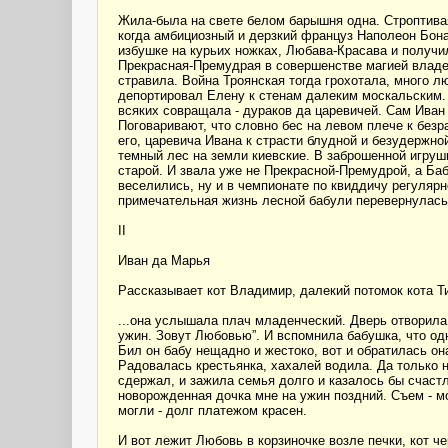
Жила-была на свете белом барышня одна. Строптивая
когда амбициозный и дерзкий француз Наполеон Бона
избушке на курьих ножках, Любава-Красава и получи
Прекрасная-Премудрая в совершенстве магией владел
стравила. Война Троянская тогда грохотала, много л
депортировал Елену к стенам далеким москальским.
всяких совращала - дураков да царевичей. Сам Иван 
Поговаривают, что словно бес на левом плече к без
его, царевича Ивана к страсти блудной и безудержно
темный лес на земли киевские. В заброшенной игрушк
старой. И звала уже не Прекрасной-Премудрой, а Баб
веселились, ну и в чемпионате по квиддичу регулярн
примечательная жизнь лесной бабули перевернулась
II
Иван да Марья
Рассказывает кот Владимир, далекий потомок кота 
...она услышала плач младенческий. Дверь отворила -
ужин. Зовут Любовью”. И вспомнила бабушка, что од
Бил он бабу нещадно и жестоко, вот и обратилась она
Радовалась крестьянка, хахалей водила. Да только н
сдержал, и зажила семья долго и казалось бы счастл
новорожденная дочка мне на ужин поздний. Съем - мо
могли - долг платежом красен.
И вот лежит Любовь в корзиночке возле печки, кот ч