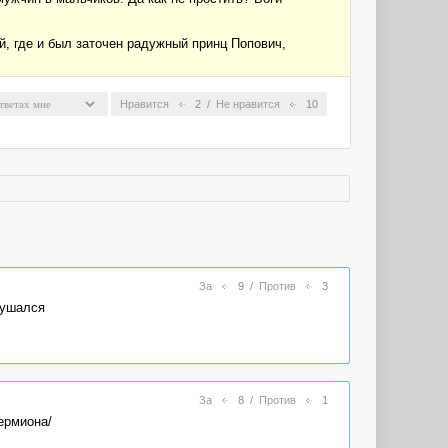
й, где и был заточен радужный принц Попович,
Нравится
2
/
Не нравится
10
За
9
/
Против
3
лушался
За
8
/
Против
1
ермиона/