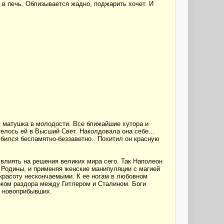
 в печь. Облизывается жадно, поджарить хочет. И
ая матушка в молодости. Все ближайшие хутора и
хотелось ей в Высший Свет. Наколдовала она себе…
бился беспамятно-беззаветно.. Похитил он красную
влиять на решения великих мира сего. Так Наполеон
 Родины, и применяя женские манипуляции с магией
 красоту нескончаемыми. К ее ногам в любовном
оком раздора между Гитлером и Сталином. Боги
х новоприбывших.