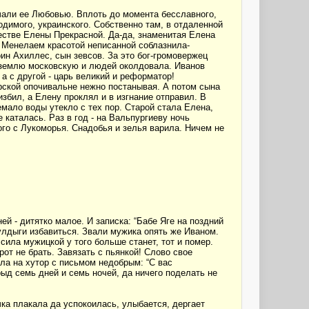
чали ее Любовью. Вплоть до момента бесславного,
димого, украинского. Собственно там, в отдаленной
естве Елены Прекрасной. Да-да, знаменитая Елена
с Менелаем красотой неписанной соблазнила-
оин Ахиллес, сын зевсов. За это бог-громовержец
 землю московскую и людей околдовала. Иванов
 а с другой - царь великий и реформатор!
рской опочивальне нежно постанывая. А потом сына
збил, а Елену проклял и в изгнание отправил. В
емало воды утекло с тех пор. Старой стала Елена,
 каталась. Раз в год - на Вальпургиеву ночь
ого с Лукоморья. Снадобья и зелья варила. Ничем не
ей - дитятко малое. И записка: “Бабе Яге на поздний
улдыги избавиться. Звали мужика опять же Иваном.
сила мужицкой у того больше станет, тот и помер.
рот не брать. Завязать с пьянкой! Слово свое
ила на хутор с письмом недобрым: “С вас
ыд семь дней и семь ночей, да ничего поделать не
чка плакала да успокоилась, улыбается, дергает