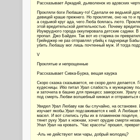
Рассказывает Аркадий, дьяволенок из адовских черт
Прокляли боги Любашку-то! Сделали ее ведьмой дряхл
девицей краше прежнего. Но проклятие, оно на то и 
а седьмой круг ада, чего Люба боялась люто. Прокля
этой вредительской деятельностью. Почему вредител
Изумрудного города оккупировала детские садики. В
пропал. Джо Байден. Так вот из старика он преврати
Грейнджер не раз отправлял убийц к падчерице Бабы
убить Любашу мог лишь почтенный муж. И тогда под
V
Проклятые и непрощенные
Рассказывает Сивка-Бурка, вещая каурка
Скоро сказка сказывается, не скоро дело делается.
кудесницы. Ибо питал Урал слабость к мужицкому по
и заточила в башню для принцесс заморских. Уралу о
под смерть Любви волшебный кинжал и отправиться 
Увидел Урал Любаву как бы случайно, на остановке.
изучает якобы.Урал подсаживается к ней. А Любаше т
масел. И вот слились губы их в пламенном поцелуе, а 
тянет руку Урал к ножнам, хочет орудие смерти неза
Упал Урал на кровать. “Час красоты” прошел, превра
-Аль не действуют мои чары, добрый молодец?