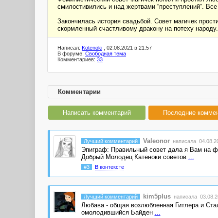
смилостивились и над жертвами “преступлений”. Вс
Закончилась история свадьбой. Совет магичек прост
скормленный счастливому дракону на потеху народу.
Написал:
Kotenoki
, 02.08.2021 в 21:57
В форуме:
Свободная тема
Комментариев:
33
Комментарии
Написать комментарий
Последние комме
Valeonor
Лучший комментарий
написала 04.08.20
Эпиграф: Правильный совет дала я Вам на ф
Добрый Молодец Катеноки советов
...
#3
В контексте
kim5plus
Лучший комментарий
написала 03.08.20
Любава - общая возлюбленная Гитлера и Стал
омолодившийся Байден
...