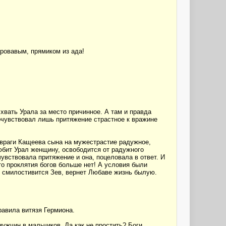
кровавым, прямиком из ада!
хвать Урала за место причинное. А там и правда
очувствовал лишь притяжение страстное к вражине
 враги Кащеева сына на мужестрастие радужное,
юбит Урал женщину, освободится от радужного
увствовала притяжение и она, поцеловала в ответ. И
то проклятия богов больше нет! А условия были
то смилостивится Зев, вернет Любаве жизнь былую.
дравила витязя Гермиона.
жчин в мальчиков. Да как не простить? Боги