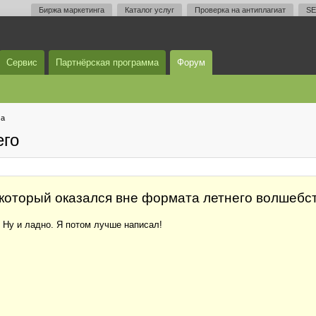
Биржа маркетинга
Каталог услуг
Проверка на антиплагиат
SE
Сервис
Партнёрская программа
Форум
ма
его
 который оказался вне формата летнего волшебст
 Ну и ладно. Я потом лучше написал!