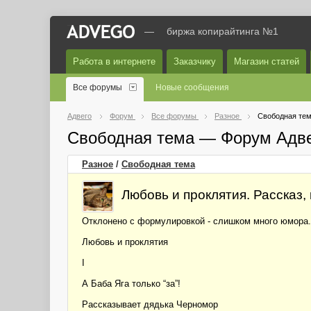
—
биржа копирайтинга №1
Работа в интернете
Заказчику
Магазин статей
Все форумы
Новые сообщения
Адвего
Форум
Все форумы
Разное
Свободная те
Свободная тема — Форум Адв
Разное
/
Свободная тема
Любовь и проклятия. Рассказ,
Отклонено с формулировкой - слишком много юмора.
Любовь и проклятия
I
А Баба Яга только “за”!
Рассказывает дядька Черномор