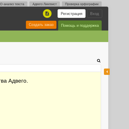
O-анализ текста
Адвего Лингвист
Проверка орфографии
Регистрация
Вход
A
Создать заказ
Помощь и поддержка
ва Адвего.