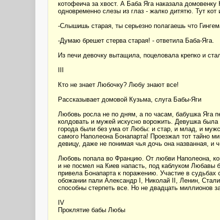
котофеича за хвост. А Баба Яга наказала домовенку
одновременно слезы из глаз - жалко дитятю. Тут кот
-Слышишь старая, ты серьезно полагаешь что Гингем
-Думаю брешет стерва старая! - ответила Баба-Яга.
Из печи девочку вытащила, поцеловала крепко и стал
III
Кто не знает Любочку? Любу знают все!
Рассказывает домовой Кузьма, слуга Бабы-Яги
Любовь росла не по дням, а по часам, бабушка Яга п
колдовать и мужей искусно ворожить. Девушка была н
города были без ума от Любы: и стар, и млад, и муж
самого Наполеона Бонапарта! Проезжал тот тайно ми
девицу, даже не понимая чья дочь она названная, и ч
Любовь попала во Францию. От любви Наполеона, кон
и не посмел на Киев напасть, под каблуком Любавы 
привела Бонапарта к поражению. Участие в судьбах 
обожании пали Александр I, Николай II, Ленин, Ста
способны стерпеть все. Но не двадцать миллионов з
IV
Проклятие бабы Любы