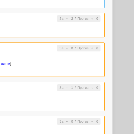
сзади за
ю
(…) с ума
За
2
/
Против
0
места то
За
0
/
Против
0
телям
]
За
1
/
Против
0
За
0
/
Против
0