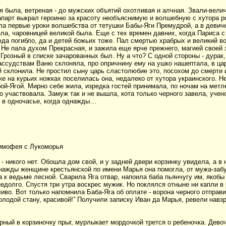
 была, ветреная - до мужских объятий охотливая и алчная. Звали-вели
парт выкрал героиню за красоту необъяснимую и волшебную с хутора ро
ла первые уроки волшебства от тетушки Бабы-Яги Премудрой, а в девич
а, чаровницей великой была. Еще с тех времен давних, когда Париса 
юда погибло, да и детей божьих тоже. Пал смертью храбрых и великий в
 Не пала духом Прекрасная, и зажила еще ярче прежнего, магией своей
Грозный в списке зачарованных был. Ну а что? С одной стороны - дурак,
рассудствам Ваню склоняла, про опричнину ему на ушко нашептала, в ца
й склонила. Не простил сыну царь сластолюбие это, посохом до смерти и
е на курьих ножках поселилась она, недалеко от хутора украинского. Н
ой-Ягой. Мирно себе жила, изредка гостей принимала, по ночам на метле
о участвовала. Замуж так и не вышла, кота только черного завела, учен
 в одночасье, когда однажды…
Тимофея с Лукоморья
 никого нет. Обошла дом свой, и у задней двери корзинку увидела, а в н
нажды женщине крестьянской по имени Марья она помогла, от мужа-заб
 к ведьме лесной. Сварила Яга отвар, напоила баба пьянчугу им, якобы 
едолго. Спустя три утра воскрес мужик. Но поклялся отныне ни капли в 
иво. Вот только напомнила Баба-Яга об оплате - ворона черного отправ
лодой стану, красивой!” Получили записку Иван да Марья, ревели навзр
ерный в корзиночку прыг, мурлыкает мордочкой трется о ребеночка. Дево