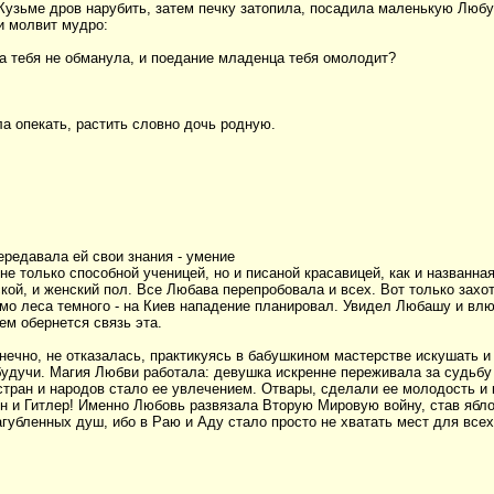
 Кузьме дров нарубить, затем печку затопила, посадила маленькую Любу
 и молвит мудро:
а тебя не обманула, и поедание младенца тебя омолодит?
а опекать, растить словно дочь родную.
ередавала ей свои знания - умение
е только способной ученицей, но и писаной красавицей, как и названн
ской, и женский пол. Все Любава перепробовала и всех. Вот только за
мо леса темного - на Киев нападение планировал. Увидел Любашу и влю
ем обернется связь эта.
ечно, не отказалась, практикуясь в бабушкином мастерстве искушать и 
будучи. Магия Любви работала: девушка искренне переживала за судьбу
стран и народов стало ее увлечением. Отвары, сделали ее молодость и
лин и Гитлер! Именно Любовь развязала Вторую Мировую войну, став ябл
агубленных душ, ибо в Раю и Аду стало просто не хватать мест для все