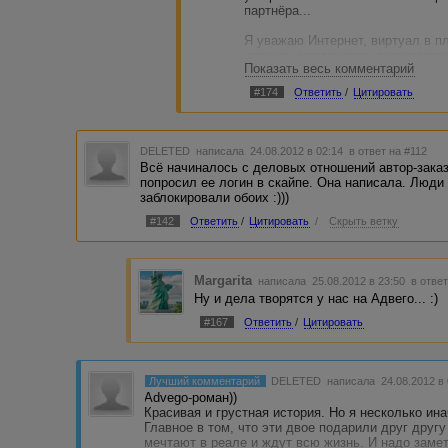
партнёра...
Я уважаю Интернет, виртуал в п
хорошо чувствуется, диагностиру
Показать весь комментарий
тоже. Ну, у меня такие вот "щуп
вами истории - ВМ уже на форуме
#174
Ответить
/
Цитировать
Жуан и вообще охладевать. Кстат
оплачивала? Извините за циничн
мода. У большинства. Они полаг
должны ухаживать за ними и 
DELETED
написала 24.08.2012 в 02:14
в ответ на #112
Всё начиналось с деловых отношений автор-заказ
А вообще, всё будет хорошо.
попросил ее логин в скайпе. Она написала. Люди 
заблокировали обоих :)))
#142
Ответить
/
Цитировать
/
Скрыть ветку
Margarita
написала 25.08.2012 в 23:50
в отве
Ну и дела творятся у нас на Адвего... :)
#167
Ответить
/
Цитировать
Лучший комментарий
DELETED
написала 24.08.2012 в
Advego-роман))
Красивая и грустная история. Но я несколько инач
Главное в том, что эти двое подарили друг дру
мечтают в реале и ждут всю жизнь. И надо заме