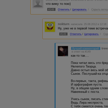
Вот здесь заказчик злой совсем.
что вижу то пою)
Работу выполнил, а ведь отказ
Ударит по статистике моей,
#148
Ответить
/
Цитировать
/
Скрыть ветк
И даст мне повод для разочарованья.
Прошу вас мирно разобрать, его, меня,
Работу и решенье, отчасти может прав и я.)))
nokturn
написала 25.08.2012 в 12:18
Ну, уже не в первой теме встреча
#149
Ответить
/
Цитировать
/
Скр
trew
Лучший комментарий
в ответ на #149
как-то так....
Пока читал весь это бре
Нелепого Творца.
Давно остыл весь мой о
Сынок. Послушай-ка отца
Во-первых, такта, рифмы
И орфография пуста.
Ну, в общем одним слов
Навеянный с поста.
Учись сынок, писать сти
Ведь Лира неспроста,
С тебя смеется очень ти