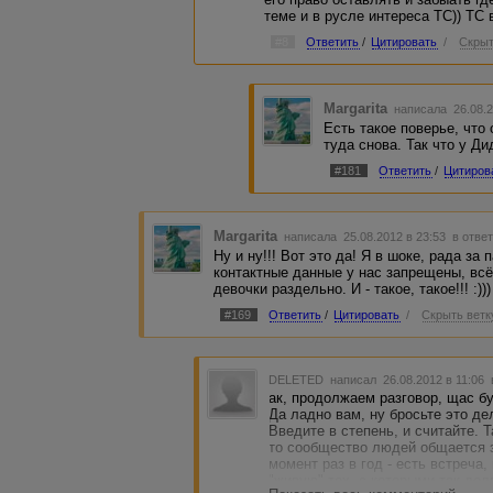
теме и в русле интереса ТС)) ТС 
#8
Ответить
/
Цитировать
/
Скрыт
Margarita
написала 26.08.2
Есть такое поверье, что 
туда снова. Так что у Ди
#181
Ответить
/
Цитиров
Margarita
написала 25.08.2012 в 23:53
в ответ
Ну и ну!!! Вот это да! Я в шоке, рада за
контактные данные у нас запрещены, всё
девочки раздельно. И - такое, такое!!! :)))
#169
Ответить
/
Цитировать
/
Скрыть ветк
DELETED
написал 26.08.2012 в 11:06
ак, продолжаем разговор, щас бу
Да ладно вам, ну бросьте это де
Введите в степень, и считайте. Т
то сообщество людей общается з
момент раз в год - есть встреча,
"живую" тех, с которыми так дол