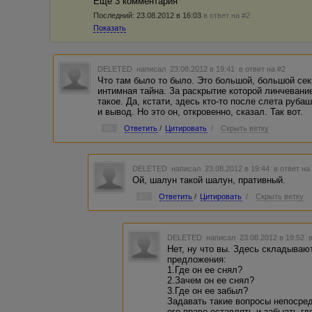
Еще 3 комментария
Последний:
23.08.2012 в 16:03
в ответ на #2
Показать
DELETED
написал 23.08.2012 в 19:41
в ответ на #2
Что там было то было. Это большой, большой сек
интимная тайна. За раскрытие которой линчевани
такое. Да, кстати, здесь кто-то после слета руба
и вывод. Но это он, откровенно, сказал. Так вот.
#6
Ответить
/
Цитировать
/
Скрыть ветку
DELETED
написал 23.08.2012 в 19:44
в ответ на
Ой, шалун такой шалун, пративный.
#7
Ответить
/
Цитировать
/
Скрыть ветку
DELETED
написал 23.08.2012 в 19:52
Нет, ну что вы. Здесь складывают
предложения:
1.Где он ее снял?
2.Зачем он ее снял?
3.Где он ее забыл?
Задавать такие вопросы непосред
его право оставлять и забыать гд