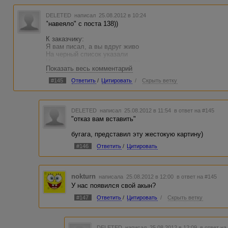
DELETED
написал 25.08.2012 в 10:24
"навеяло" с поста 138))
К заказчику:
Я вам писал, а вы вдруг живо
На черный список указали
И мну туда зачем-то записали.
Показать весь комментарий
И просто нету сил, нет слов.
Как вы могли, как вы посмели
#145
Ответить
/
Цитировать
/
Скрыть ветку
Убить желание творить, писать и сочинять.
Но форум автор есть у меня
Вот там и встретимся тогда.))
DELETED
написал 25.08.2012 в 11:54
в ответ на #145
К автору:
"отказ вам вставить"
Любезный друг чего вы там
Сегодня мне прислали, написали.
бугага, представил эту жестокую картину)
Я ведь хотел иное, посмотрите.
Откройте быстренько заданье,
#146
Ответить
/
Цитировать
Глазами пробежитесь вскользь
И вы увидите признанье
Чего хотелось получить от вас.
Увы я вынужден отказ вам вставить
nokturn
написала 25.08.2012 в 12:00
в ответ на #145
За это отношение к себе, к работе
У нас появился свой акын?
И вообще давайте - прекратите спамить.)))
#147
Ответить
/
Цитировать
/
Скрыть ветку
К админу:
Позвольте вам задать вопрос
И выразить желанье, что я имел ввиду.
DELETED
написал 25.08.2012 в 12:09
в ответ на