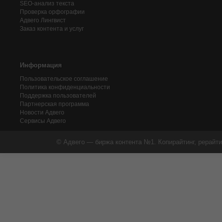
SEO-анализ текста
Проверка орфографии
Адвего
Лингвист
Заказ контента и услуг
Информация
Пользовательское соглашение
Политика конфиденциальности
Поддержка пользователей
Партнерская программа
Новости Адвего
Сервисы Адвего
© Адвего — биржа контента №1. Копирайтинг, рерайти