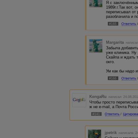
Я с заключённым
1989г.г.Так вот,
переписывал от 
разоблачила и п
#165
Ответить
Margarita
написал
Забыла добавить:
уже клиника. Ну
Скайпа и ждать 
окго.
Ум как бы надо 
#166
Ответить
KengaRu
написал 24.08.201
Чтобы просто переписыват
ж не e-mail, а Почта Росс
#141
Ответить
/
Цитирова
jpetrik
написала 24