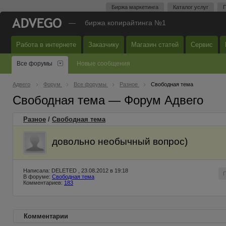
Биржа маркетинга
Каталог услуг
П
—
биржа копирайтинга №1
Работа в интернете
Заказчику
Магазин статей
Сервис
Все форумы
Новые сообщения
Адвего
Форум
Все форумы
Разное
Свободная тема
Свободная тема — Форум Адвего
Разное
/
Свободная тема
довольно необычный вопрос)
Написала: DELETED , 23.08.2012 в 19:18
В форуме:
Свободная тема
Комментариев:
183
Комментарии