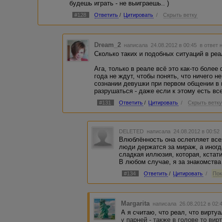
будешь играть - не выиграешь.. )
#128
Ответить
/
Цитировать
/
Скрыть ветку
Dream_2
написала 24.08.2012 в 00:45
в ответ 
Сколько таких и подобных ситуаций в реа
Ага, только в реале всё это как-то более 
года не ждут, чтобы понять, что ничего н
сознании девушки при первом общении в 
разрушаться - даже если к этому есть вс
#131
Ответить
/
Цитировать
/
Скрыть ветк
DELETED
написала 24.08.2012 в 00:5
Влюблённость она ослепляет всех.
люди держатся за мираж, а иногд
сладкая иллюзия, которая, кстат
В любом случае, я за знакомства 
#134
Ответить
/
Цитировать
/
Пок
Margarita
написала 26.08.2012 в 02
А я считаю, что реал, что виртуа
у парней - также в голове то вир