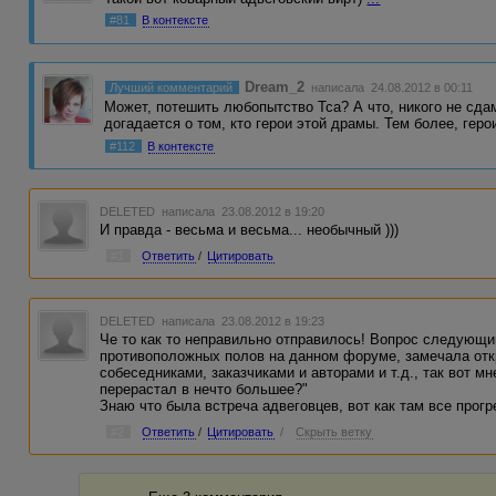
#81
В контексте
Dream_2
Лучший комментарий
написала 24.08.2012 в 00:11
Может, потешить любопытство Тса? А что, никого не сдам
догадается о том, кто герои этой драмы. Тем более, гер
#112
В контексте
DELETED
написала 23.08.2012 в 19:20
И правда - весьма и весьма... необычный )))
#1
Ответить
/
Цитировать
DELETED
написала 23.08.2012 в 19:23
Че то как то неправильно отправилось! Вопрос следующи
противоположных полов на данном форуме, замечала от
собеседниками, заказчиками и авторами и т.д., так вот м
перерастал в нечто большее?"
Знаю что была встреча адвеговцев, вот как там все прог
#2
Ответить
/
Цитировать
/
Скрыть ветку