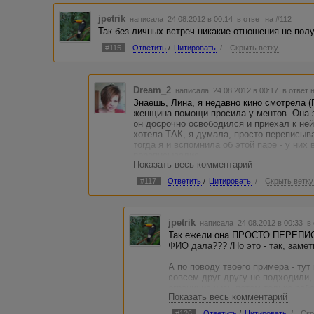
собеседник. Она - романтичная особа, живущая какими-т
преданная своей работе. Зато эта патологическая преда
jpetrik
написала 24.08.2012 в 00:14
в ответ на #112
"на связи":)
Так без личных встреч никакие отношения не полу
Потом встречи. То он к ней, то она к нему. Примерно раз 
#115
Ответить
/
Цитировать
/
Скрыть ветку
об этом никто из них не думал тогда.. Время шло, всякое
обсуждение возможности съехаться - тоже навсегда. Рев
форуме - и такое было! Непонимание - почему на форум 
ней - почти никогда. Ощущение, что он использует её в 
Dream_2
написала 24.08.2012 в 00:17
в ответ 
безотказный автор под рукой - большое дело). В общем, 
Знаешь, Лина, я недавно кино смотрела (
стоически терпел и прощал.
женщина помощи просила у ментов. Она 
он досрочно освободился и приехал к ней 
А потом он стал другим. Холодным, невнимательным и б
хотела ТАК, я думала, просто переписыв
перестала отвечать на телефонные звонки и сообщения в
тогда я и вспомнила об этой паре - у них 
все это дурь, придумки, что все по-прежнему и при сле
переписывались...
поехала. И убедилась. В том, что была права...
Показать весь комментарий
#117
Ответить
/
Цитировать
/
Скрыть ветку
Мораль всей этой басни - ну их, эти знакомства в интерн
отношения правильно. Крайне редко сформированные за
подтверждаются при личных встречах. Имхо, канеш))
jpetrik
написала 24.08.2012 в 00:33
в
Так ежели она ПРОСТО ПЕРЕПИС
ФИО дала??? /Но это - так, заметк
А по поводу твоего примера - тут
совсем друг другу не подходили,
ограничившись потом только рабо
Показать весь комментарий
Просто, увы, крайне сложно сохр
#126
Ответить
/
Цитировать
/
Скр