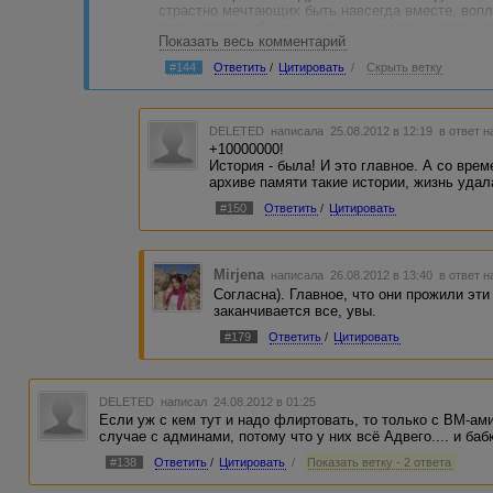
страстно мечтающих быть навсегда вместе, воп
года - огромный кусок жизни, и эти двое имели п
Показать весь комментарий
своих чувствам, а он... остыть. Увы, в реале так
Любая love story так или иначе заканчивается, д
#144
Ответить
/
Цитировать
/
Скрыть ветку
других - с новой встречей.
Ваша история (история вашей подруги) - прекра
что для настоящих чувств нет расстояний, грани
в ней главное - чувствовать здесь и сейчас =)
DELETED
написала 25.08.2012 в 12:19
в ответ н
+10000000!
P.S. Сознательно избегала слово *любовь*
История - была! И это главное. А со врем
архиве памяти такие истории, жизнь удал
#150
Ответить
/
Цитировать
Mirjena
написала 26.08.2012 в 13:40
в ответ н
Согласна). Главное, что они прожили эти 
заканчивается все, увы.
#179
Ответить
/
Цитировать
DELETED
написал 24.08.2012 в 01:25
Если уж с кем тут и надо флиртовать, то только с ВМ-ами
случае с админами, потому что у них всё Адвего.... и баб
#138
Ответить
/
Цитировать
/
Показать ветку - 2 ответа