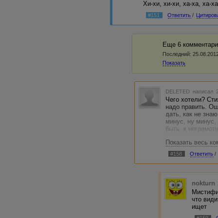
Хи-хи, хи-хи, ха-ха, ха-ха
#151
Ответить
/
Цитиров
Еще 6 комментари
Последний:
25.08.2012
Показать
DELETED
написал 2
Чего хотели? Сти
надо править. Ош
дать, как не зна
минус, ну минус,
быть, к неграмот
интересно. Увид
Показать весь к
Обвинять? Ругать
пинаться и кусат
#158
Ответить
/
хорошо, а ложь с
ожидать мне был
скуку, то ваша п
так ингридиент, 
nokturn
круг обид для во
Мистифик
И что в итоге? Я 
что види
лица? Аха. Да ла
ищет
нужна.
#159