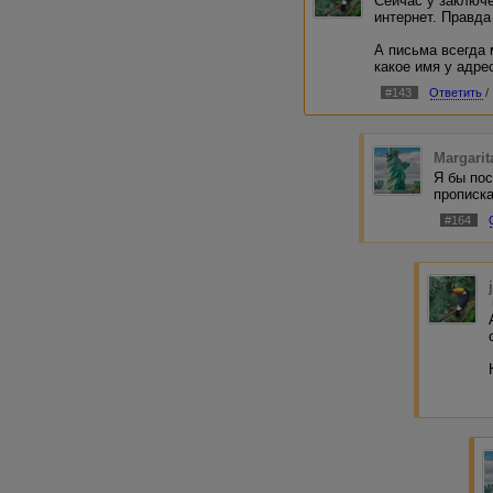
Сейчас у заключ
интернет. Правда
А письма всегда 
какое имя у адре
#143
Ответить
/
Margarit
Я бы пос
прописка
#164