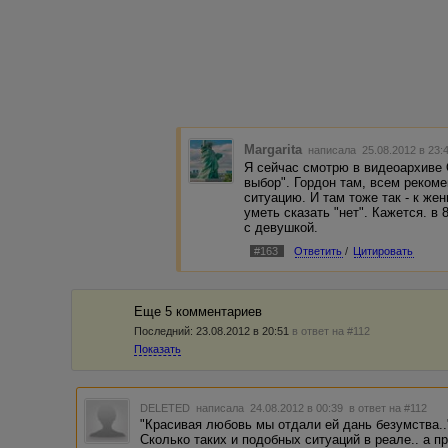
Margarita
написала 25.08.2012 в 23
Я сейчас смотрю в видеоархиве
выбор". Гордон там, всем реком
ситуацию. И там тоже так - к ж
уметь сказать "нет". Кажется. в 
с девушкой.
#163
Ответить
/
Цитировать
Еще 5 комментариев
Последний:
23.08.2012 в 20:51
в ответ на #112
Показать
DELETED
написала 24.08.2012 в 00:39
в ответ на #112
"Красивая любовь мы отдали ей дань безумства..
Сколько таких и подобных ситуаций в реале.. а пр