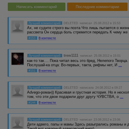
Написать комментарий
Последние комментарии
Лучший комментарий
DELETED
написал 25.08.2012 в 15:53
Ах, не судите строго вы поэта Что лишь пытается о жизн
рассвета Он сердца боль стремится передать К чему ж
#153
В контексте
trew1111
Лучший комментарий
написал 25.08.2012 в 15:01
как-то так.... Пока читал весь это бред, Нелепого Творц
Послушай-ка отца: Во-первых, такта, рифмы нет, И
...
#151
В контексте
Лучший комментарий
DELETED
написала 24.08.2012 в 09:27
Advego-роман)) Красивая и грустная история. Но я нескол
том, что эти двое подарили друг другу ЧУВСТВА, о
...
#144
В контексте
Лучший комментарий
DELETED
написал 23.08.2012 в 23:06
Дети адвего, папы и мамы Здесь разыгрались романы и 
Такой вот коварный адвеговский вирт)
...