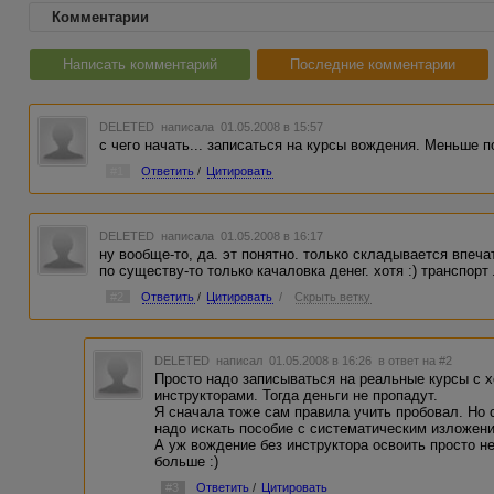
Комментарии
Написать комментарий
Последние комментарии
DELETED
написала 01.05.2008 в 15:57
с чего начать... записаться на курсы вождения. Меньше 
#1
Ответить
/
Цитировать
DELETED
написала 01.05.2008 в 16:17
ну вообще-то, да. эт понятно. только складывается впеча
по существу-то только качаловка денег. хотя :) транспорт 
#2
Ответить
/
Цитировать
/
Скрыть ветку
DELETED
написал 01.05.2008 в 16:26
в ответ на #2
Просто надо записываться на реальные курсы с
инструкторами. Тогда деньги не пропадут.
Я сначала тоже сам правила учить пробовал. Но 
надо искать пособие с систематическим изложен
А уж вождение без инструктора освоить просто н
больше :)
#3
Ответить
/
Цитировать