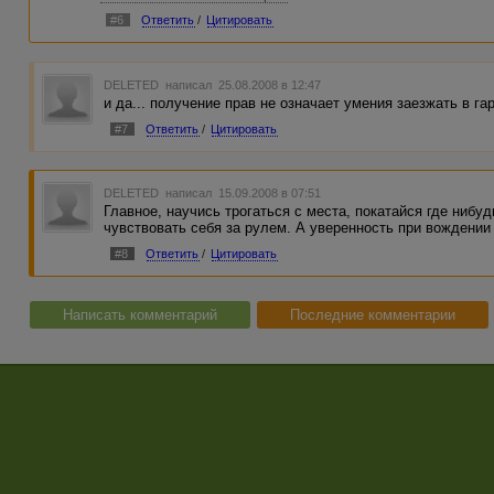
меньше придираются на самом вождении, чем к индивидуал
#6
Ответить
/
Цитировать
опосредованная возможна
когда начнешь отличать газ от тормоза и перестанешь пу
просишься к любому знакомому альтруисту на убитой маш
или берешь дополнительные уроки у инструктора. можно т
DELETED
написал 25.08.2008 в 12:47
если есть своя не сильно обдолбанная машина - рихтуеш
и да... получение прав не означает умения заезжать в га
начала лучше что-то вроде аэродрома)
#7
Ответить
/
Цитировать
DELETED
написал 15.09.2008 в 07:51
Главное, научись трогаться с места, покатайся где нибуд
чувствовать себя за рулем. А уверенность при вождении
#8
Ответить
/
Цитировать
Написать комментарий
Последние комментарии