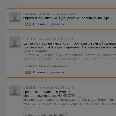
DELETED
написала 01.05.2008 в 16:32
Огроменное, спасибо. Нда, решено - запишусь на курсы.
#4
Ответить
/
Цитировать
DELETED
написал 25.08.2008 в 12:38
Да, записаться на курсы стоит. Во-первых группой сдават
договорится с ГАИ о дне и времени. Т.е. самому бегать н
туда и поедите.
Во-вторых, быстрее выучите правила. В-третьих, самое гл
практике. Практика намного важнее и серьезнее. Если все
и на практике сможешь сдать, то и вовсе не надо будет 
Показать весь комментарий
бесплатно сдать и получить без проблем права, зачем тра
курсы. Удачи!
#5
Ответить
/
Цитировать
DELETED
написал 25.08.2008 в 12:46
права есть, водить не умею:)
вначале выучиваешь НАИЗУСТЬ пдд
именно сами правила, тесты уже потом, когда будут пунк
уча пдд по тестам есть шанс решить, что ты почти все зн
фига
Показать весь комментарий
потом идешь в школу вождения в том районе, где будешь 