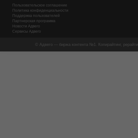
Пользовательское соглашение
Политика конфиденциальности
Поддержка пользователей
Партнерская программа
Новости Адвего
Сервисы Адвего
© Адвего — биржа контента №1. Копирайтинг, рерайти