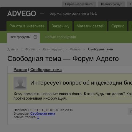
Биржа маркетинга
Каталог услуг
П
—
биржа копирайтинга №1
Работа в интернете
Заказчику
Магазин статей
Сервис
Все форумы
Новые сообщения
Адвего
Форум
Все форумы
Разное
Свободная тема
Свободная тема — Форум Адвего
Разное
/
Свободная тема
Интересует вопрос об индексации бло
Хочу поменять название своего блога. Кто-нибудь так делал? Ка
противоречивая информация.
Написал: DELETED , 16.01.2010 в 20:15
В форуме:
Свободная тема
Комментариев:
2