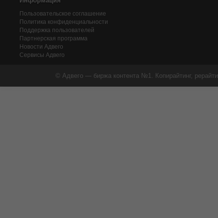
Информация
Пользовательское соглашение
Политика конфиденциальности
Поддержка пользователей
Партнерская программа
Новости Адвего
Сервисы Адвего
© Адвего — биржа контента №1. Копирайтинг, рерайти