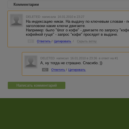
Комментарии
DELETED
написала 16.01.2010 в 23:27
На индексацию никак. На выдачу по ключевым словам - п
заголовоки какие ключи двигаете.
Например: было "блог о кофе" - двигаете по запросу "кофе
кофейной гуще" - запрос "кофе" просядет в выдаче.
#1
Ответить
/
Цитировать
/
Скрыть ветку
DELETED
написал 16.01.2010 в 23:36
в ответ на #1
А, ну тогда не страшно. Спасибо.:))
#2
Ответить
/
Цитировать
Написать комментарий