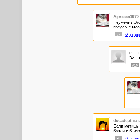
Agnessa1970
Неужели? Это
поедем с мла
#7
Ответит
DELE
Эх...
#10
docadept
напи
Если метишь в
брали с близо
#8
Ответит