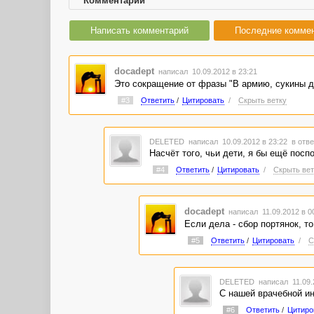
Комментарии
Написать комментарий
Последние комме
docadept
написал 10.09.2012 в 23:21
Это сокращение от фразы "В армию, сукины де
#3
Ответить
/
Цитировать
/
Скрыть ветку
DELETED
написал 10.09.2012 в 23:22
в отве
Насчёт того, чьи дети, я бы ещё посп
#4
Ответить
/
Цитировать
/
Скрыть вет
docadept
написал 11.09.2012 в 
Если дела - сбор портянок, то
#5
Ответить
/
Цитировать
/
С
DELETED
написал 11.09.
С нашей врачебной ин
#6
Ответить
/
Цитиро