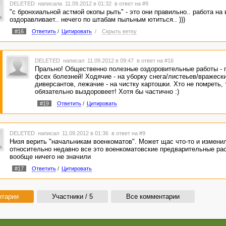
DELETED
написала 11.09.2012 в 01:32
в ответ на #9
"с бронхиальной астмой окопы рыть" - это они правильно.. работа на 
оздоравливает.. нечего по штабам пыльным ютиться.. )))
#16
Ответить
/
Цитировать
/
Скрыть ветку
DELETED
написал 11.09.2012 в 09:47
в ответ на #16
Прально! Общественно полезные оздоровительные работы - 
фсех болезней! Ходячие - на уборку снега/листеьев/вражеск
диверсантов, лежачие - на чистку картошки. Хто не помреть, 
обязательно выздоровеет! Хотя бы частично :)
#19
Ответить
/
Цитировать
DELETED
написал 11.09.2012 в 01:36
в ответ на #9
Низя верить "начальникам военкоматов". Может щас что-то и изменил
относительно недавно все это военкоматовские предварительные ра
вообще ничего не значили
#17
Ответить
/
Цитировать
нтарии
Участники / 5
Все комментарии