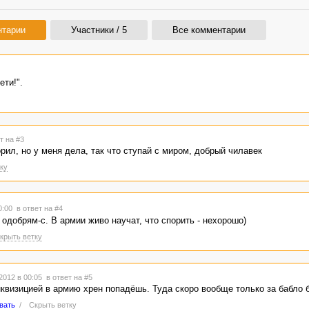
нтарии
Участники / 5
Все комментарии
ти!".
т на #3
орил, но у меня дела, так что ступай с миром, добрый чилавек
ку
00:00
в ответ на #4
 одобрям-с. В армии живо научат, что спорить - нехорошо)
крыть ветку
2012 в 00:05
в ответ на #5
квизицией в армию хрен попадёшь. Туда скоро вообще только за бабло бр
вать
/
Скрыть ветку