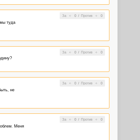
За
0
/
Против
0
 мы туда
За
0
/
Против
0
одину?
За
0
/
Против
0
ыть, не
За
0
/
Против
0
роблем. Меня