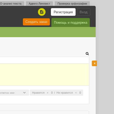
O-анализ текста
Адвего Лингвист
Проверка орфографии
Регистрация
Вход
A
Создать заказ
Помощь и поддержка
Нравится
0
/
Не нравится
0