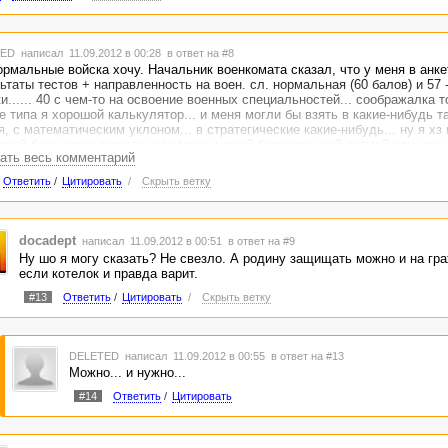
TED
написал 11.09.2012 в 00:28
в ответ на #8
ормальные войска хочу. Начальник военкомата сказал, что у меня в анк
ьтаты тестов + направленность на воен. сл. нормальная (60 балов) и 57
и...... 40 с чем-то на освоение военных специальностей... соображалка т
е типа я хорошой калькулятор... и меня могли бы взять в какие-нибудь т
я, с математическим уклоном... в стратегические какие-нибудь... ну я хз
тной больничке сказали, что меня с моей бронхиальной астмой или нику
ать весь комментарий
 и то если врачи разрешат. ЕЯВР все эти окопы. Пусть сами их роют. А
. Раньше даже было желание по контракту служить... Будем ждать вайн
Ответить
/
Цитировать
/
Скрыть ветку
рёмся)
docadept
написал 11.09.2012 в 00:51
в ответ на #9
Ну шо я могу сказать? Не свезло. А родину защищать можно и на гра
если котелок и правда варит.
#13
Ответить
/
Цитировать
/
Скрыть ветку
DELETED
написал 11.09.2012 в 00:55
в ответ на #13
Можно... и нужно...
#14
Ответить
/
Цитировать