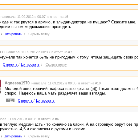
написала 11.09.2012 в 00:07
в ответ на #6
 хде ж так рвутся в армию, и злыдни-доктора не пущают? Скажите мне,
дшим сыном медкомиссию проходить.
ь
/
Цитировать
/
Скрыть ветку
TED
написал 11.09.2012 в 00:33
в ответ на #7
 неужели так хочется быть не пригодным к тому, чтобы защищать свою р
Ответить
/
Цитировать
/
Скрыть ветку
Agnessa1970
написала 11.09.2012 в 00:35
в ответ на #10
Молодой еще, горячий, пафоса выше крыши :))))) Такие тоже должны б
спорю. Надеюсь ваша мать разделяет ваши взгляды.
#11
Ответить
/
Цитировать
сал 11.09.2012 в 00:08
в ответ на #6
 теплую медсанчасть - то конечно за бабки. А на строевую берут без п
рукостью -4,5 и сколиозом с руками и ногами.
ь
/
Цитировать
/
Скрыть ветку