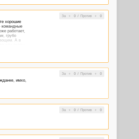
За
0
/
Против
0
ете хорошие
 - командные
оже работает,
ам, грубо
 вощем. А в
да или окопы
 вообще я в МФ
ы, а там
За
0
/
Против
0
жданке, имхо,
За
0
/
Против
0