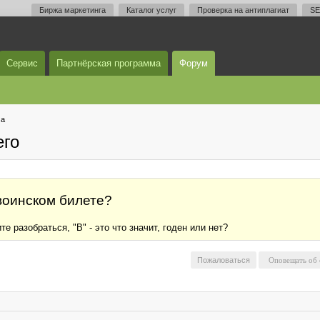
Биржа маркетинга
Каталог услуг
Проверка на антиплагиат
SE
Сервис
Партнёрская программа
Форум
ма
его
 воинском билете?
е разобраться, "В" - это что значит, годен или нет?
Пожаловаться