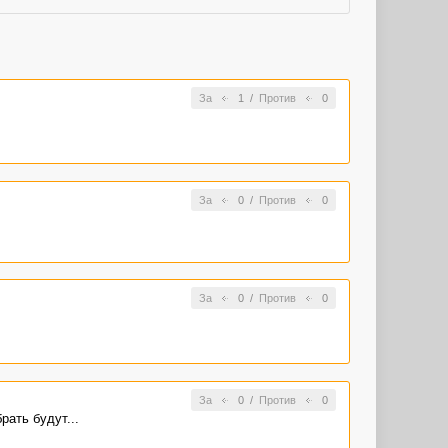
За
1
/
Против
0
За
0
/
Против
0
За
0
/
Против
0
За
0
/
Против
0
ать будут...