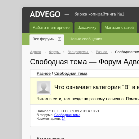
—
биржа копирайтинга №1
Работа в интернете
Заказчику
Магазин статей
Все форумы
Новые сообщения
Адвего
Форум
Все форумы
Разное
Свободная те
Свободная тема — Форум Адв
Разное
/
Свободная тема
Что означает категория "В" в
Читал в сети, там везде по-разному написано. Помогит
Написал: DELETED , 09.09.2012 в 10:21
В форуме:
Свободная тема
Комментариев:
14