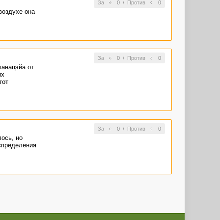
За
0
/
Против
0
воздухе она
За
0
/
Против
0
панацэйа от
их
тот
За
0
/
Против
0
ось, но
спределения