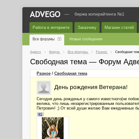
—
биржа копирайтинга №1
Работа в интернете
Заказчику
Магазин статей
Все форумы
Новые сообщения
Адвего
Форум
Все форумы
Разное
Свободная те
Свободная тема — Форум Адв
Разное
/
Свободная тема
День рождения Ветерана!
Сегодня день рожденья у самого известного(не побою
велика, что лишь незарегистрированным пользовате
Петрович! ;) От всей души желаю Вам ежедневных бы
#1