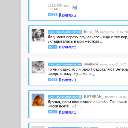
1212x288, jpeg
125 Kb
#705
В контексте
busk_08
Лучший комментарий
написала 09.02.202
Да у меня пороху поубавилось ещё с тех пор,
укладывалась в мой жёсткий
...
#702
В контексте
svetik04
Лучший комментарий
написала 01.06.201
То ли поздно,то ли рано Поздравляют Ветера
вроде, в тему. Ну а коли
...
#514
В контексте
BETEPAH_
Лучший комментарий
написал 01.06.2
Друзья, всем большущее спасибо! Так приятно.
чмоки всех!!! =З
...
#521
В контексте