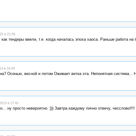
2 в 21:39
 как тендеры ввели, т.е. когда началась эпоха хаоса. Раньше работа на
3 в 16:09
на? Осенью, весной и летом Оживает ветка эта. Непонятная система... Н
013 в 17:42
.. ну просто невероятно :))) Завтра каждому лично отвечу, чесслово!!!!