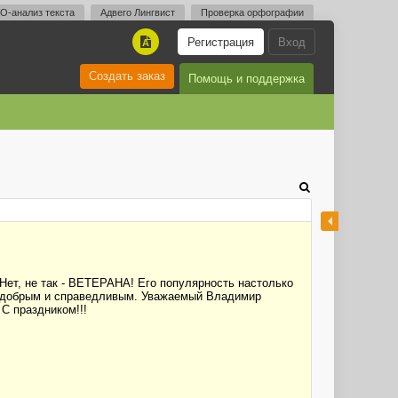
O-анализ текста
Адвего Лингвист
Проверка орфографии
Регистрация
Вход
A
Создать заказ
Помощь и поддержка
 Нет, не так - ВЕТЕРАНА! Его популярность настолько
м, добрым и справедливым. Уважаемый Владимир
С праздником!!!