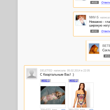
#688
Ответ
NNV-S
написал
Неважно - гла
широкую ногу
#690
Ответ
BET
Согла
#69
DELETED
написала 05.02.2014 в 22:05
С Квартальным Вас! :)
#692.1
#692.2
700x522, jpeg
290x370, jpeg