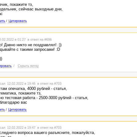
зчик, покажите тз,
едельник, сейчвас выходные дни,
ас
ить
/
Цитировать
.02.2022 в 01:27
в ответ на #696
! Давно никто не поздравлял! :))
дывайте с такими запросами! :D
))
ировать
/
Скрыть ветку
сал 12.02.2022 в 19:46
в ответ на #703
там опечатка, 4000 рублей - статья,
ематика, покажите тз,
о тестовая работа - 2500-3000 рублей - статья,
 благодарю вас
ить
/
Цитировать
сал 12.02.2022 в 19:47
в ответ на #703
следнего вопроса вашего разъясните, пожалуйста,