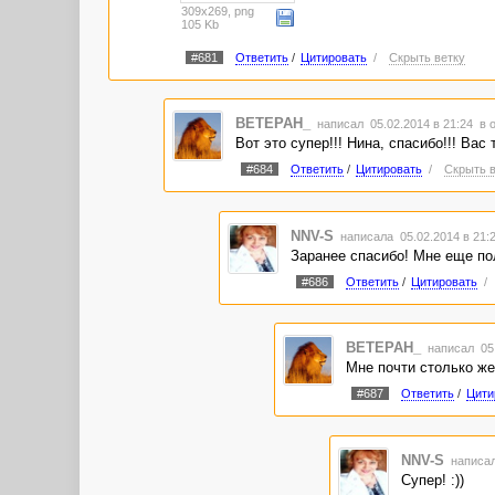
Потихоньку прибывает.
309x269, png
И тогда процент удачи
105 Kb
Очень резко возрастает.
#681
Ответить
/
Цитировать
/
Скрыть ветку
Тут и дача, и машина,
Море, солнце и «малина».
От «адвеговцев» ПОКЛОН,
BETEPAH_
УВАЖЕНЬЕ и ЦЬОМ-ЦЬОМ!!!
написал 05.02.2014 в 21:24
в 
Вот это супер!!! Нина, спасибо!!! Вас
С уважением, Нина.
#684
Ответить
/
Цитировать
/
Скрыть в
NNV-S
написала 05.02.2014 в 21
Заранее спасибо! Мне еще пол
#686
Ответить
/
Цитировать
/
BETEPAH_
написал 05.
Мне почти столько же..
#687
Ответить
/
Цити
NNV-S
написал
Супер! :))