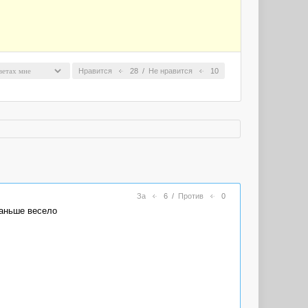
Нравится
28
/
Не нравится
10
За
6
/
Против
0
раньше весело