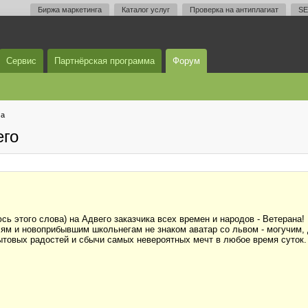
Биржа маркетинга
Каталог услуг
Проверка на антиплагиат
SE
Сервис
Партнёрская программа
Форум
ма
его
сь этого слова) на Адвего заказчика всех времен и народов - Ветерана!
лям и новоприбывшим школьнегам не знаком аватар со львом - могучи
товых радостей и сбычи самых невероятных мечт в любое время суток. 