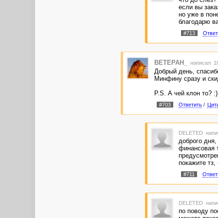
если вы зака
но уже в пон
благодарю в
#713
Ответ
BETEPAH_
написал 10
Добрый день, спасибо
Минфину сразу и ски
P.S. А чей клон то? :)
#703
Ответить
/
Цит
DELETED
напи
доброго дня, 
финансовая т
предусмотрен
покажите тз,
#711
Ответ
DELETED
напи
по поводу по