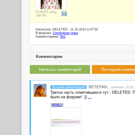
613x875, jpeg
348 Kb
Написала: DELETED , 11.10.2012 в 07:50
В форуме:
Свободная тема
Комментариев:
692
Комментарии
Написать комментарий
Последние комме
BETEPAH_
Лучший комментарий
написал 10.02.2
Третья часть отметившихся тут - DELETED. Пе
было на форуме! :))
...
#705.1