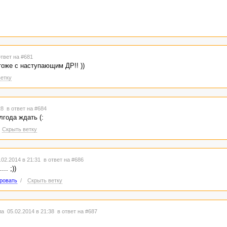
ответ на #681
 тоже с наступающим ДР!! ))
етку
:28
в ответ на #684
года ждать (:
Скрыть ветку
02.2014 в 21:31
в ответ на #686
.. ;))
ровать
/
Скрыть ветку
а 05.02.2014 в 21:38
в ответ на #687