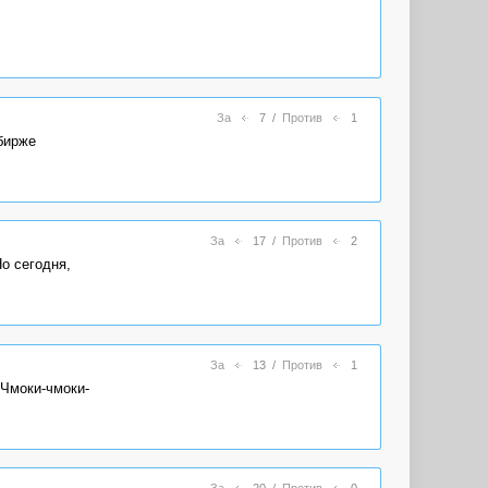
За
7
/
Против
1
 бирже
За
17
/
Против
2
о сегодня,
За
13
/
Против
1
 Чмоки-чмоки-