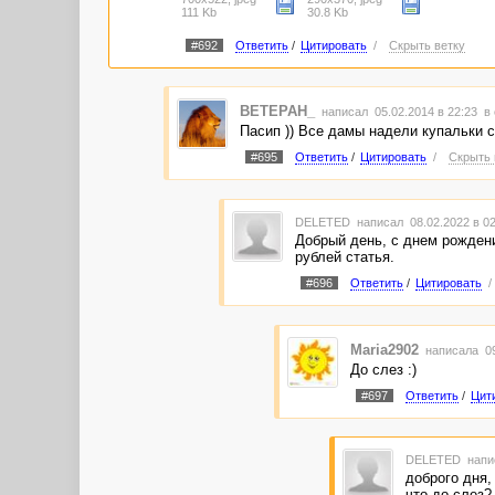
111 Kb
30.8 Kb
#692
Ответить
/
Цитировать
/
Скрыть ветку
BETEPAH_
написал 05.02.2014 в 22:23
в
Пасип )) Все дамы надели купальки с
#695
Ответить
/
Цитировать
/
Скрыть 
DELETED
написал 08.02.2022 в 0
Добрый день, с днем рождени
рублей статья.
#696
Ответить
/
Цитировать
Maria2902
написала 09
До слез :)
#697
Ответить
/
Цит
DELETED
напи
доброго дня,
что до слез?