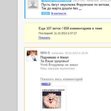
Лучший комментарий
DELETED
написала 29.03.201
Пусть бегут неуклюже Форумчане по веткам, 
Так до марта дошли без
...
#383
В контексте
Еще 107 веток / 659 комментариев в темe
Последний:
11.10.2012 в 07:27
Показать
NNV-S
написала 05.02.2014 в 20:40
Поднимаю я бокал
За Ваше здоровье!
Чтоб Владимир не зевал
Наш заказик выполнял.
Первый пункт:
Показать весь комментарий
Лови удачу,
#681.1
Пуд здоровья на придачу.
Уважение не забыть,
Чтоб всегда любимым быть!
Пункт второй:
Пусть бабло не исчезает,