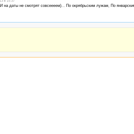
3 в 15:37
И на даты не смотрят совсеееем)... По окрябрьским лужам, По январски