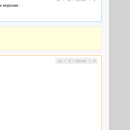
За
20
/
Против
0
м морозам -
За
2
/
Против
0