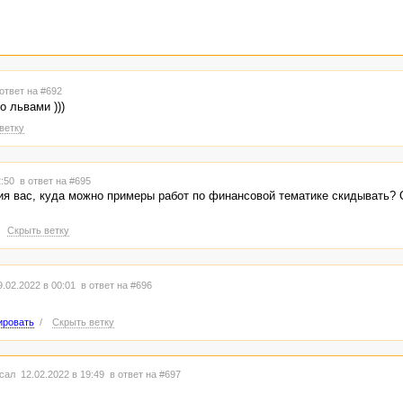
 ответ на #692
о львами )))
ветку
2:50
в ответ на #695
я вас, куда можно примеры работ по финансовой тематике скидывать? 
/
Скрыть ветку
.02.2022 в 00:01
в ответ на #696
ировать
/
Скрыть ветку
сал 12.02.2022 в 19:49
в ответ на #697