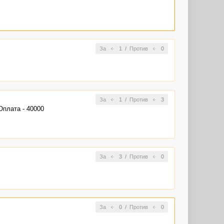
За
1
/
Против
0
За
1
/
Против
3
Оплата - 40000
За
3
/
Против
0
За
0
/
Против
0