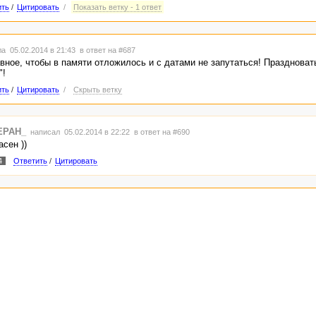
ить
/
Цитировать
/
Показать ветку - 1 ответ
а 05.02.2014 в 21:43
в ответ на #687
вное, чтобы в памяти отложилось и с датами не запутаться! Праздновать
"!
ить
/
Цитировать
/
Скрыть ветку
EPAH_
написал 05.02.2014 в 22:22
в ответ на #690
сен ))
4
Ответить
/
Цитировать