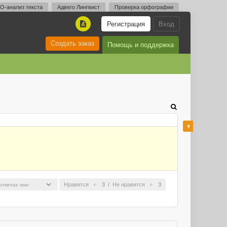
O-анализ текста
Адвего Лингвист
Проверка орфографии
Регистрация
Вход
A
Создать заказ
Помощь и поддержка
Нравится
3
/
Не нравится
3