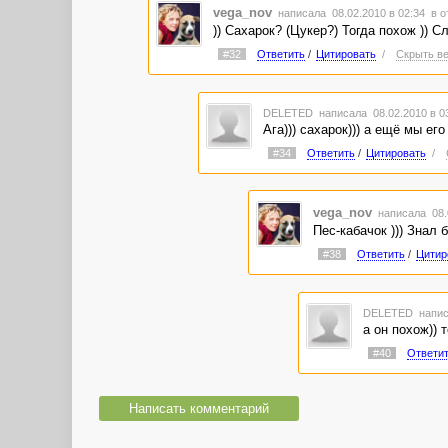
vega_nov
написала 08.02.2010 в 02:34
в о
)) Сахарок? (Цукер?) Тогда похож )) С
#32
Ответить
/
Цитировать
/
Скрыть ве
DELETED
написала 08.02.2010 в 
Ага))) сахарок))) а ещё мы ег
#34
Ответить
/
Цитировать
/
vega_nov
написала 08.
Пес-кабачок ))) Знал б
#38
Ответить
/
Цитир
DELETED
напис
а он похож)) 
#40
Ответи
Написать комментарий