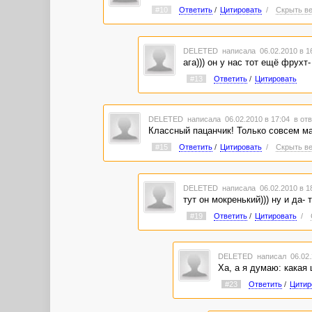
#10
Ответить
/
Цитировать
/
Скрыть ве
DELETED
написала 06.02.2010 в 
ага))) он у нас тот ещё фрухт
#13
Ответить
/
Цитировать
DELETED
написала 06.02.2010 в 17:04
в отв
Классный пацанчик! Только совсем мас
#15
Ответить
/
Цитировать
/
Скрыть ве
DELETED
написала 06.02.2010 в 
тут он мокренький))) ну и да- 
#19
Ответить
/
Цитировать
/
DELETED
написал 06.02.
Ха, а я думаю: какая 
#23
Ответить
/
Цитир