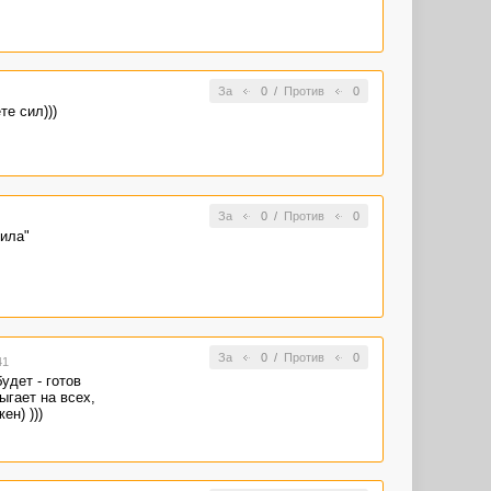
За
0
/
Против
0
е сил)))
За
0
/
Против
0
пила"
За
0
/
Против
0
41
удет - готов
ыгает на всех,
ен) )))