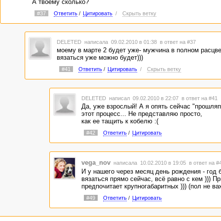
А твоему сколько?
#37
Ответить
/
Цитировать
/
Скрыть ветку
DELETED
написала 09.02.2010 в 01:38
в ответ на #37
моему в марте 2 будет уже- мужчина в полном расцвет
вязаться уже можно будет)))
#41
Ответить
/
Цитировать
/
Скрыть ветку
DELETED
написал 09.02.2010 в 22:07
в ответ на #41
Да, уже взрослый! А я опять сейчас "прошля
этот процесс... Не представляю просто,
как ее тащить к кобелю :(
#42
Ответить
/
Цитировать
vega_nov
написала 10.02.2010 в 19:05
в ответ на #
И у нашего через месяц день рождения - год б
вязаться прямо сейчас, всё равно с кем ))) Пр
предпочитает крупногабаритных ))) (пол не важ
#49
Ответить
/
Цитировать