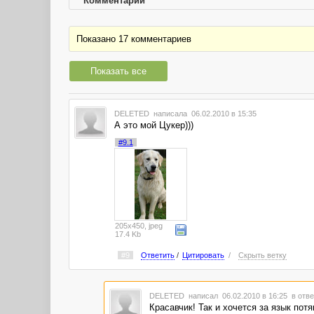
Комментарии
Показано 17 комментариев
Показать все
DELETED
написала 06.02.2010 в 15:35
А это мой Цукер)))
#9.1
205x450, jpeg
17.4 Kb
#9
Ответить
/
Цитировать
/
Скрыть ветку
DELETED
написал 06.02.2010 в 16:25
в отве
Красавчик! Так и хочется за язык потян