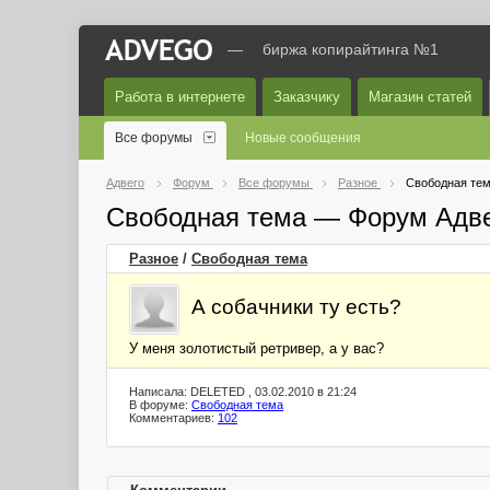
—
биржа копирайтинга №1
Работа в интернете
Заказчику
Магазин статей
Все форумы
Новые сообщения
Адвего
Форум
Все форумы
Разное
Свободная те
Свободная тема — Форум Адв
Разное
/
Свободная тема
А собачники ту есть?
У меня золотистый ретривер, а у вас?
Написала: DELETED , 03.02.2010 в 21:24
В форуме:
Свободная тема
Комментариев:
102