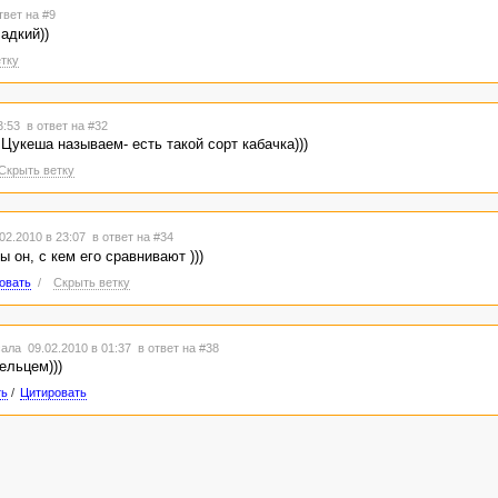
твет на #9
ладкий))
тку
03:53
в ответ на #32
о Цукеша называем- есть такой сорт кабачка)))
Скрыть ветку
02.2010 в 23:07
в ответ на #34
ы он, с кем его сравнивают )))
овать
/
Скрыть ветку
ала 09.02.2010 в 01:37
в ответ на #38
тельцем)))
ть
/
Цитировать