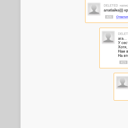
DELETED
напис
алабайка))) кр
#26
Ответи
DELE
ага..
У сес
Хотя,
Нам в
На вт
#29