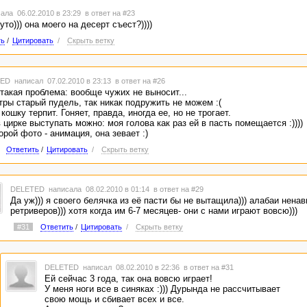
ала 06.02.2010 в 23:29
в ответ на #23
уто))) она моего на десерт съест?))))
ть
/
Цитировать
/
Скрыть ветку
TED
написал 07.02.2010 в 23:13
в ответ на #26
. такая проблема: вообще чужих не выносит...
тры старый пудель, так никак подружить не можем :(
 кошку терпит. Гоняет, правда, иногда ее, но не трогает.
 цирке выступать можно: моя голова как раз ей в пасть помещается :))))
орой фото - анимация, она зевает :)
Ответить
/
Цитировать
/
Скрыть ветку
DELETED
написала 08.02.2010 в 01:14
в ответ на #29
Да уж))) я своего белячка из её пасти бы не вытащила))) алабаи ненав
ретриверов))) хотя когда им 6-7 месяцев- они с нами играют вовсю)))
#31
Ответить
/
Цитировать
/
Скрыть ветку
DELETED
написал 08.02.2010 в 22:36
в ответ на #31
Ей сейчас 3 года, так она вовсю играет!
У меня ноги все в синяках :))) Дурында не рассчитывает
свою мощь и сбивает всех и все.