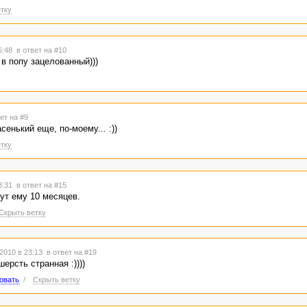
тку
16:48
в ответ на #10
- в попу зацелованный)))
ет на #9
енький еще, по-моему... :))
тку
18:31
в ответ на #15
тут ему 10 месяцев.
Скрыть ветку
2010 в 23:13
в ответ на #19
шерсть странная :))))
овать
/
Скрыть ветку