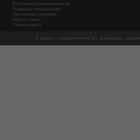
Политика конфиденциальности
Поддержка пользователей
Партнерская программа
Новости Адвего
Сервисы Адвего
© Адвего — биржа контента №1. Копирайтинг, рерайти