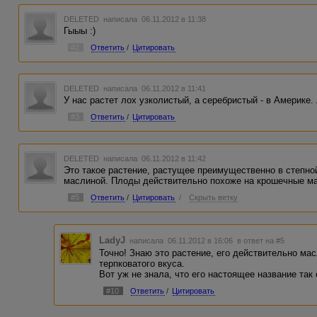
DELETED
написала 06.11.2012 в 11:38
Гыыы :)
#2
Ответить
/
Цитировать
DELETED
написала 06.11.2012 в 11:41
У нас растет лох узколистый, а серебристый - в Америке.
#3
Ответить
/
Цитировать
DELETED
написала 06.11.2012 в 11:42
Это такое растение, растущее преимущественно в степно
маслиной. Плоды действительно похоже на крошечные ма
#5
Ответить
/
Цитировать
/
Скрыть ветку
LadyJ
написала 06.11.2012 в 16:06
в ответ на #5
Точно! Знаю это растение, его действительно ма
терпковатого вкуса.
Вот уж не знала, что его настоящее название так
#10
Ответить
/
Цитировать