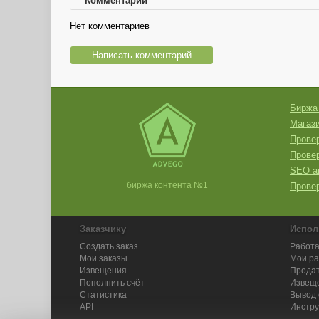
Комментарии
Нет комментариев
Написать комментарий
Биржа
Магази
Провер
Прове
SEO а
биржа контента №1
Провер
Заказчику
Испол
Создать заказ
Работа
Мои заказы
Мои р
Извещения
Продат
Пополнить счёт
Извещ
Статистика
Вывод 
API
Инстру