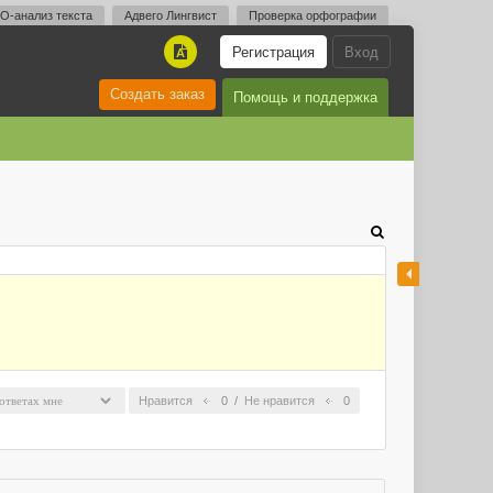
O-анализ текста
Адвего Лингвист
Проверка орфографии
Регистрация
Вход
A
Создать заказ
Помощь и поддержка
Нравится
0
/
Не нравится
0