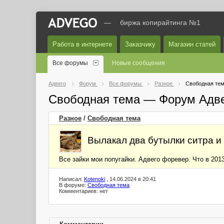
—
биржа копирайтинга №1
Работа в интернете
Заказчику
Магазин статей
Все форумы
Новые сообщения
Адвего
Форум
Все форумы
Разное
Свободная те
Свободная тема — Форум Адв
Разное
/
Свободная тема
Вылакал два бутылки ситра и
Все зайки мои попугайки. Адвего форевер. Что в 2013
Написал:
Kotenoki
, 14.06.2024 в 20:41
В форуме:
Свободная тема
Комментариев: нет