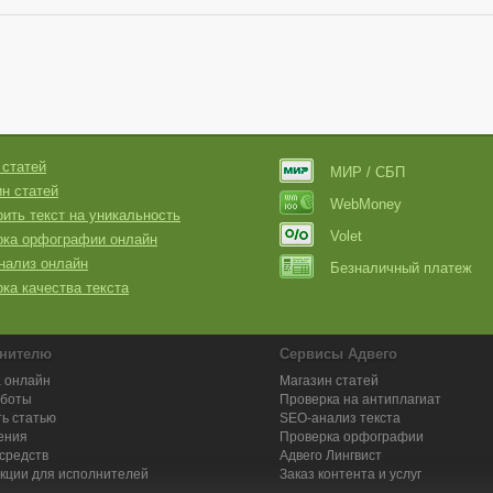
 статей
МИР / СБП
н статей
WebMoney
ить текст на уникальность
Volet
рка орфографии онлайн
нализ онлайн
Безналичный платеж
ка качества текста
нителю
Сервисы Адвего
 онлайн
Магазин статей
аботы
Проверка на антиплагиат
ь статью
SEO-анализ текста
ения
Проверка орфографии
средств
Адвего
Лингвист
кции для исполнителей
Заказ контента и услуг