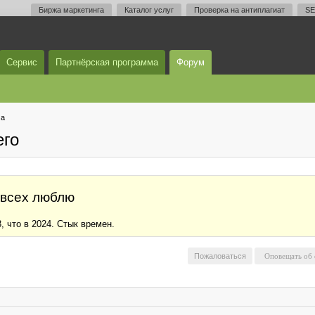
Биржа маркетинга
Каталог услуг
Проверка на антиплагиат
SE
Сервис
Партнёрская программа
Форум
ма
его
 всех люблю
, что в 2024. Стык времен.
Пожаловаться