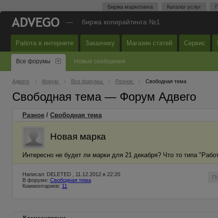
Биржа маркетинга
Каталог услуг
П
—
биржа копирайтинга №1
Работа в интернете
Заказчику
Магазин статей
Сервис
Все форумы
Новые сообщения
Адвего
Форум
Все форумы
Разное
Свободная тема
Свободная тема — Форум Адвего
Разное
/
Свободная тема
Новая марка
Интересно не будет ли марки для 21 декабря? Что то типа "Работа
Написал: DELETED , 11.12.2012 в 22:20
П
В форуме:
Свободная тема
Комментариев:
11