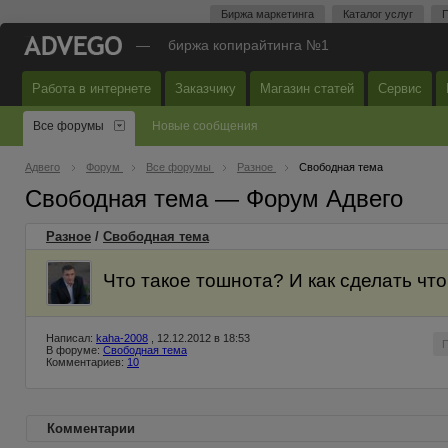
Биржа маркетинга
Каталог услуг
П
—
биржа копирайтинга №1
Работа в интернете
Заказчику
Магазин статей
Сервис
Все форумы
Новые сообщения
Адвего
Форум
Все форумы
Разное
Свободная тема
Свободная тема — Форум Адвего
Разное
/
Свободная тема
Что такое тошнота? И как сделать чт
Написал:
kaha-2008
, 12.12.2012 в 18:53
В форуме:
Свободная тема
Комментариев:
10
Комментарии