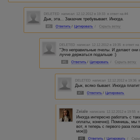
DELETED
написал 12.12.2012 в 19:33
в ответ на #4
Дык, эта... Заказчик требувывает. Иногда.
#5
Ответить
/
Цитировать
/
Скрыть ветку
DELETED
написал 12.12.2012 в 19:35
в ответ на
"Это неправильные пчелы. И делают они 
лучче держаться подальше :)
#6
Ответить
/
Цитировать
/
Скрыть ветку
DELETED
написал 12.12.2012 в 19:36
Дык, всяко бывает. Иногда плати
#7
Ответить
/
Цитировать
Zeiale
написала 12.12.2012 в 19:55
в
Иногда интересно работать с та
оплаты, конечно). Помнишь, мы 
вот, я теперь с первого раза поп
мое)))
#9
Ответить
/
Цитировать
/
Скры