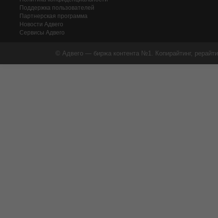
Поддержка пользователей
Партнерская программа
Новости Адвего
Сервисы Адвего
© Адвего — биржа контента №1. Копирайтинг, рерайти