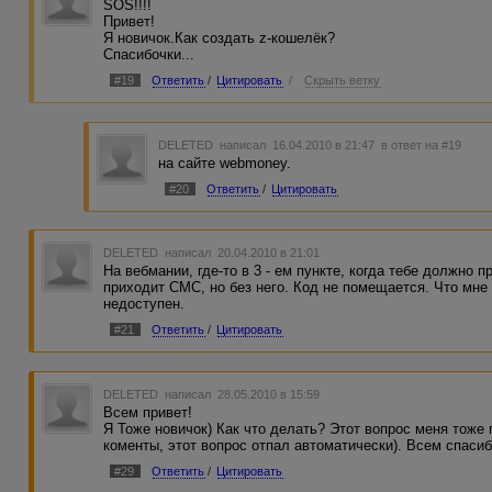
SOS!!!!
Привет!
Я новичок.Как создать z-кошелёк?
Спасибочки...
#19
Ответить
/
Цитировать
/
Скрыть ветку
DELETED
написал 16.04.2010 в 21:47
в ответ на #19
на сайте webmoney.
#20
Ответить
/
Цитировать
DELETED
написал 20.04.2010 в 21:01
На вебмании, где-то в 3 - ем пункте, когда тебе должно
приходит СМС, но без него. Код не помещается. Что мне
недоступен.
#21
Ответить
/
Цитировать
DELETED
написал 28.05.2010 в 15:59
Всем привет!
Я Тоже новичок) Как что делать? Этот вопрос меня тоже 
коменты, этот вопрос отпал автоматически). Всем спасиб
#29
Ответить
/
Цитировать