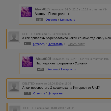
Alexa0105
написала 14.04.2010 в 10:22
в ответ на #14
Автору - Поиск работы.
#15
Ответить
/
Цитировать
DELETED
написал 15.04.2010 в 02:02
а как привлечь рефералов?по какой ссылке?где она у ме
#16
Ответить
/
Цитировать
/
Скрыть ветку
Alexa0105
написала 16.04.2010 в 20:10
в ответ на #16
Партнерская программа - Условия
#18
Ответить
/
Цитировать
DELETED
написал 16.04.2010 в 19:35
А как перевести с Z кошелька на Интернет от Utel?
#17
Ответить
/
Цитировать
DELETED
написала 16.04.2010 в 20:52