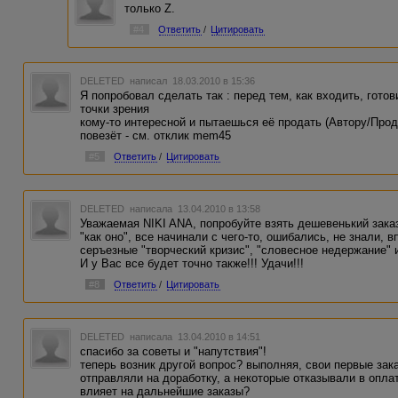
только Z.
#4
Ответить
/
Цитировать
DELETED
написал 18.03.2010 в 15:36
Я попробовал сделать так : перед тем, как входить, гото
точки зрения
кому-то интересной и пытаешься её продать (Автору/Прод
повезёт - см. отклик mem45
#5
Ответить
/
Цитировать
DELETED
написала 13.04.2010 в 13:58
Уважаемая NIKI ANA, попробуйте взять дешевенький заказ
"как оно", все начинали с чего-то, ошибались, не знали, 
серъезные "творческий кризис", "словесное недержание" и 
И у Вас все будет точно также!!! Удачи!!!
#8
Ответить
/
Цитировать
DELETED
написала 13.04.2010 в 14:51
спасибо за советы и "напутствия"!
теперь возник другой вопрос? выполняя, свои первые зак
отправляли на доработку, а некоторые отказывали в оплате(
влияет на дальнейшие заказы?