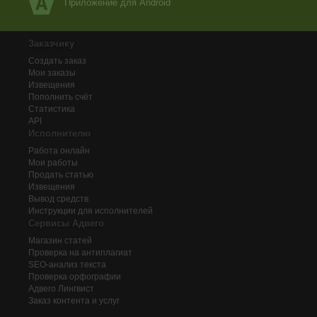
Приложение для Android
Заказчику
Создать заказ
Мои заказы
Извещения
Пополнить счёт
Статистика
API
Исполнителю
Работа онлайн
Мои работы
Продать статью
Извещения
Вывод средств
Инструкции для исполнителей
Сервисы Адвего
Магазин статей
Проверка на антиплагиат
SEO-анализ текста
Проверка орфографии
Адвего
Лингвист
Заказ контента и услуг