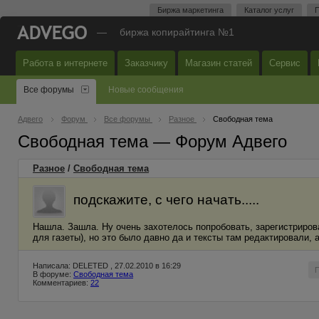
Биржа маркетинга
Каталог услуг
П
—
биржа копирайтинга №1
Работа в интернете
Заказчику
Магазин статей
Сервис
Все форумы
Новые сообщения
Адвего
Форум
Все форумы
Разное
Свободная тема
Свободная тема — Форум Адвего
Разное
/
Свободная тема
подскажите, с чего начать.....
Нашла. Зашла. Ну очень захотелось попробовать, зарегистрирова
для газеты), но это было давно да и тексты там редактировали, а т
Написала: DELETED , 27.02.2010 в 16:29
В форуме:
Свободная тема
Комментариев:
22