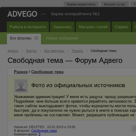
Биржа маркетинга
Каталог услуг
П
—
биржа копирайтинга №1
Работа в интернете
Заказчику
Магазин статей
Сервис
Все форумы
Новые сообщения
Адвего
Форум
Все форумы
Разное
Свободная тема
Свободная тема — Форум Адвего
Разное
/
Свободная тема
Фото из официальных источников
Уважаемая администрация! У меня есть рацуха: прошу разрешит
Подробнее: мне больше всего нравится рерайтить автоновости. 
таких сайтах выкладывают фотки, чтобы журналисты могли польз
быстрее, да и покупателю не нужно рыться в инете в поисках кар
меня проблемы не составляет. Может, разрешите публикацию н
Написал: DELETED , 10.01.2013 в 19:56
В форуме:
Свободная тема
Комментариев:
3