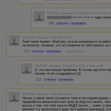
DELETED
написала 16.03.2010 в 10:03
в ответ н
))))))))))))))))))))))))++++++ +++++ надо з
#7
Ответить
/
Цитировать
DELETED
написала 16.03.2010 в 10:01
Тоже такое бывает. Иной раз, ка-а-ак возьмешься за работ
на монитор, понимая, что ни словечка из себя выжать не 
#4
Ответить
/
Цитировать
/
Скрыть ветку
DELETED
написала 16.03.2010 в 10:02
в ответ на #4
О, это настоящая проблема. В голове крутится бе
почему то не складывается )))
#6
Ответить
/
Цитировать
DELETED
написала 16.03.2010 в 10:02
Наташ, у меня такое случается тоже в последняя время, 
переработка банальная и вот руки не берутся писать, тек
мысль о том, что тебе просто НАДО писать... совет- у м
режима- т.е. выполняла в день по 2 работы максимум, а 