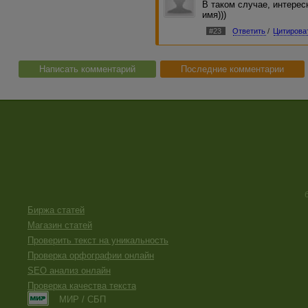
В таком случае, интерес
имя)))
#23
Ответить
/
Цитирова
Написать комментарий
Последние комментарии
Биржа статей
Магазин статей
Проверить текст на уникальность
Проверка орфографии онлайн
SEO анализ онлайн
Проверка качества текста
МИР / СБП