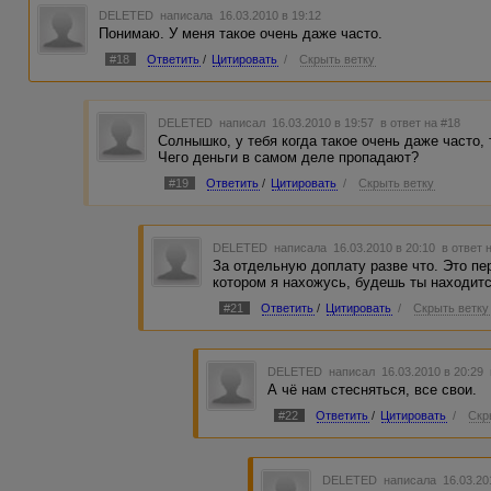
DELETED
написала 16.03.2010 в 19:12
Понимаю. У меня такое очень даже часто.
#18
Ответить
/
Цитировать
/
Скрыть ветку
DELETED
написал 16.03.2010 в 19:57
в ответ на #18
Солнышко, у тебя когда такое очень даже часто,
Чего деньги в самом деле пропадают?
#19
Ответить
/
Цитировать
/
Скрыть ветку
DELETED
написала 16.03.2010 в 20:10
в ответ 
За отдельную доплату разве что. Это пер
котором я нахожусь, будешь ты находится
#21
Ответить
/
Цитировать
/
Скрыть ветку
DELETED
написал 16.03.2010 в 20:29
А чё нам стесняться, все свои.
#22
Ответить
/
Цитировать
/
Скр
DELETED
написала 16.03.20