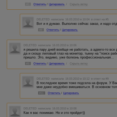
#5
Ответить
/
Цитировать
/
Скрыть ветку
DELETED
написала 16.03.2010 в 10:04
в ответ на #5
Вот и я думаю. Выполню сейчас заказ, и надо отдохн
#8
Ответить
/
Цитировать
DELETED
написала 16.03.2010 в 10:06
я решила пару дней вообще не работать, а адвего-то все 
да и скошу лиловый глаз на монитор, тыкну на "поиск раб
пришло. Это, видимо, уже болезнь профессиональная...
#9
Ответить
/
Цитировать
/
Скрыть ветку
DELETED
написала 16.03.2010 в 10:12
в ответ на #9
В последнее время тоже подсела на форум. У Ва
мне даже неудобно вмешиваться. В основном толь
#11
Ответить
/
Цитировать
DELETED
написала 16.03.2010 в 10:08
Как я вас понимаю. Но и это пройдет))