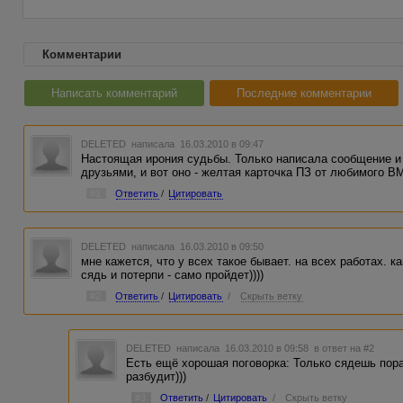
Комментарии
Написать комментарий
Последние комментарии
DELETED
написала 16.03.2010 в 09:47
Настоящая ирония судьбы. Только написала сообщение и
друзьями, и вот оно - желтая карточка ПЗ от любимого ВМ.
#1
Ответить
/
Цитировать
DELETED
написала 16.03.2010 в 09:50
мне кажется, что у всех такое бывает. на всех работах. к
сядь и потерпи - само пройдет))))
#2
Ответить
/
Цитировать
/
Скрыть ветку
DELETED
написала 16.03.2010 в 09:58
в ответ на #2
Есть ещё хорошая поговорка: Только сядешь пора
разбудит)))
#3
Ответить
/
Цитировать
/
Скрыть ветку