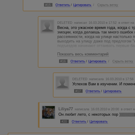
#15
Ответить
/
Цитировать
/
Скрыть ветку
DELETED
написал 16.03.2010 в 17:52
в ответ на
Весна, это ужасное время года, когда с 
эмоции, когда делаешь так много ошибок 
рассеянности, когда на улице настолько п
выходить на улицу даже под предлогом "н
подъездов начинают оттаивать первые ба
комментарии по поводу всего происходящ
Показать весь комментарий
И это я еще молчу про огромное количес
которые так и "наровят вляпоть" в себя.
#16
Ответить
/
Цитировать
/
Скрыть ветку
После похода на улицу наступает долгое 
чистка одежды и обуви занимает огромно
"Нет, весна, это не для меня", сказал я,
AJAX.))))
DELETED
написала 16.03.2010 в 17:5
Успехов Вам в изучении. И помен
#17
Ответить
/
Цитировать
Liliya77
написала 16.03.2010 в 20:00
в ответ 
Он любит лето, с некоторых пор ))))))))))))))
#20
Ответить
/
Цитировать