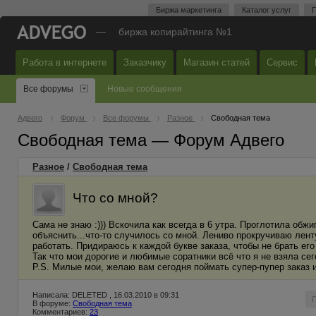
Биржа маркетинга
Каталог услуг
П
—
биржа копирайтинга №1
Работа в интернете
Заказчику
Магазин статей
Сервис
Все форумы
Новые сообщения
Адвего
Форум
Все форумы
Разное
Свободная тема
Свободная тема — Форум Адвего
Разное
/
Свободная тема
Что со мной?
Сама не знаю :))) Вскочила как всегда в 6 утра. Проглотила обж
объяснить...что-то случилось со мной. Лениво прокручиваю лент
работать. Придираюсь к каждой букве заказа, чтобы не брать его 
Так что мои дорогие и любимые соратники всё что я не взяла се
P.S. Милые мои, желаю вам сегодня поймать супер-пупер заказ и
Написала: DELETED , 16.03.2010 в 09:31
В форуме:
Свободная тема
Комментариев:
23