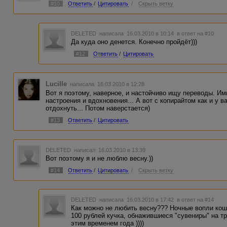
#10
Ответить
/
Цитировать
/
Скрыть ветку
DELETED
написала 16.03.2010 в 10:14
в ответ на #10
Да куда оно денется. Конечно пройдёт)))
#12
Ответить
/
Цитировать
Lucille
написала 16.03.2010 в 12:28
Вот я поэтому, наверное, и настойчиво ищу переводы. Им
настроения и вдохновения... А вот с копирайтом как и у 
отдохнуть... Потом наверстается)
#13
Ответить
/
Цитировать
DELETED
написал 16.03.2010 в 13:39
Вот поэтому я и не люблю весну.))
#14
Ответить
/
Цитировать
/
Скрыть ветку
DELETED
написала 16.03.2010 в 17:42
в ответ на #14
Как можно не любить весну??? Ночные вопли коше
100 рублей кучка, обнажившиеся "сувениры" на тр
этим временем года ))))